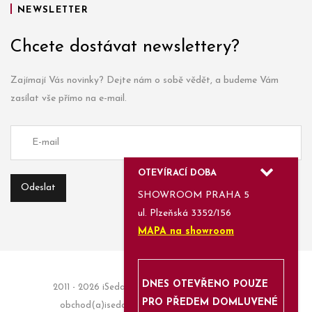
NEWSLETTER
Chcete dostávat newslettery?
Zajímají Vás novinky? Dejte nám o sobě vědět, a budeme Vám
zasílat vše přímo na e-mail.
OTEVÍRACÍ DOBA
SHOWROOM PRAHA 5
ul. Plzeňská 3352/156
MAPA na showroom
DNES OTEVŘENO POUZE
2011 - 2026 iSedačky.cz | Informace a objednávky:
PRO PŘEDEM DOMLUVENÉ
obchod(a)isedacky.cz | Enjoyed with
Azami.cz