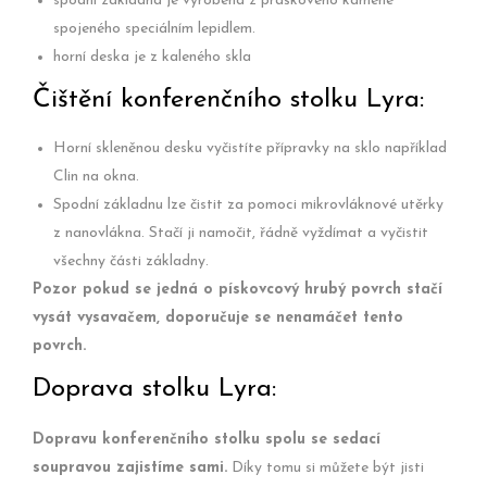
spodní základna je vyrobena z práškového kamene
spojeného speciálním lepidlem.
horní deska je z kaleného skla
Čištění konferenčního stolku Lyra:
Horní skleněnou desku vyčistíte přípravky na sklo například
Clin na okna.
Spodní základnu lze čistit za pomoci mikrovláknové utěrky
z nanovlákna. Stačí ji namočit, řádně vyždímat a vyčistit
všechny části základny.
Pozor pokud se jedná o pískovcový hrubý povrch stačí
vysát vysavačem, doporučuje se nenamáčet tento
povrch.
Doprava stolku Lyra:
Dopravu konferenčního stolku spolu se sedací
soupravou zajistíme sami.
Díky tomu si můžete být jisti