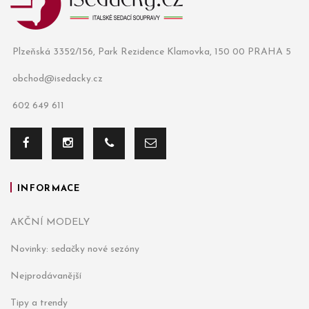
Plzeňská 3352/156, Park Rezidence Klamovka, 150 00 PRAHA 5
obchod@isedacky.cz
602 649 611
INFORMACE
AKČNÍ MODELY
Novinky: sedačky nové sezóny
Nejprodávanější
Tipy a trendy