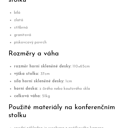
stolku
bílá
zlatá
stříbrná
granitová
pískovcový povrch
Rozměry a váha
rozměr horní skleněné desky:
110×65cm
výška stolku:
37cm
síla horní skleněné desky:
1cm
horní deska:
z čirého nebo kouřového skla
celková váha:
51kg
Použité materiály na konferenčním
stolku