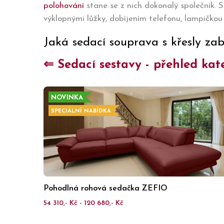
polohování
stane se z nich dokonalý společník. S
výklopnými lůžky, dobíjením telefonu, lampičkou 
Jaká sedací souprava s křesly za
⇐ Sedací sestavy - přehled kat
NOVINKA
SPECIÁLNÍ NABÍDKA
Pohodlná rohová sedačka ZEFIO
54 310,- Kč - 120 680,- Kč