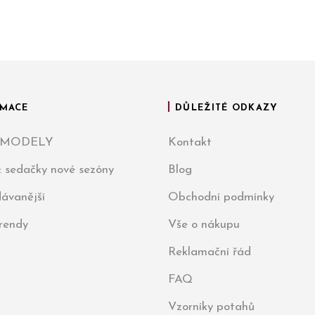
MACE
DŮLEŽITÉ ODKAZY
 MODELY
Kontakt
: sedačky nové sezóny
Blog
ávanější
Obchodní podmínky
trendy
Vše o nákupu
Reklamační řád
FAQ
Vzorníky potahů