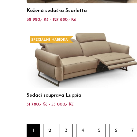
Kožená sedačka Scarletta
32 920,- Kč - 127 880,- Kč
SPECIÁLNÍ NABÍDKA
Sedací souprava Luppia
51 780,- Kč - 55 000,- Kč
1
2
3
4
5
6
7