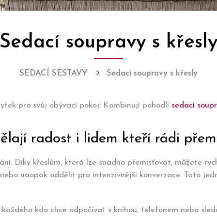
Sedací soupravy s křesl
SEDACÍ SESTAVY
Sedací soupravy s křesly
ábytek pro svůj obývací pokoj. Kombinují pohodlí
sedací soup
lají radost i lidem kteří rádi přemi
dání. Díky křeslům, která lze snadno přemisťovat, můžete ry
í nebo naopak oddělit pro intenzivnější konverzace. Tato j
o každého kdo chce odpočívat s knihou, telefonem nebo sledo