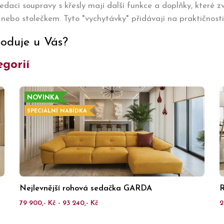
edací soupravy s křesly mají další funkce a doplňky, které z
nebo stolečkem. Tyto "vychytávky" přidávají na praktičnosti
boduje u Vás?
egorií
NOVINKA
SPECIÁLNÍ NABÍDKA
Nejlevnější rohová sedačka GARDA
R
79 900,- Kč - 93 240,- Kč
2