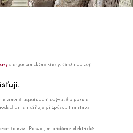
y
ravy
s ergonomickými křesly, čímž nabízejí
sťují.
chle změnit uspořádání obývacího pokoje.
ednoduchost umožňuje přizpůsobit místnost
vat televizi. Pokud jim přidáme elektrické