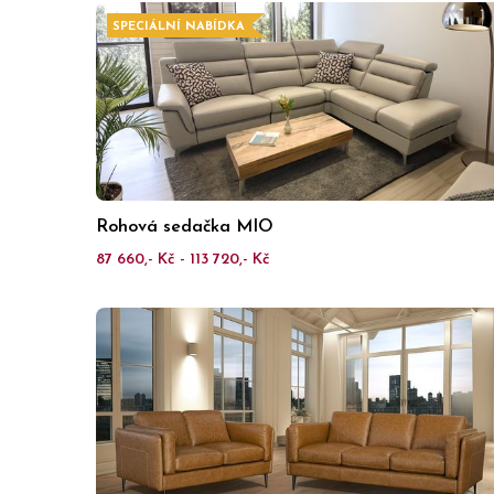
SPECIÁLNÍ NABÍDKA
Rohová sedačka MIO
87 660,- Kč - 113 720,- Kč