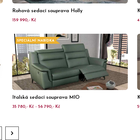
Rohová sedací souprava Holly
K
159 990,- Kč
4
SPECIÁLNÍ NABÍDKA
Italská sedací souprava MIO
K
35 780,- Kč - 56 790,- Kč
5