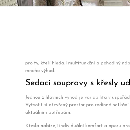
pro ty, kteří hledají multifunkční a pohodlný n
mnoho výhod.
Sedací soupravy s křesly udě
Jednou z hlavních výhod je variabilita v uspořá
Vytvořit si otevřený prostor pro rodinná setkán
aktuálním potřebám.
Křesla nabízejí individuální komfort a oporu pr