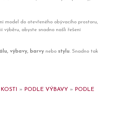
ní model do otevřeného obývacího prostoru,
rií výběru, abyste snadno našli řešení
iálu, výbavy, barvy
nebo
stylu
. Snadno tak
IKOSTI
»
PODLE VÝBAVY
»
PODLE