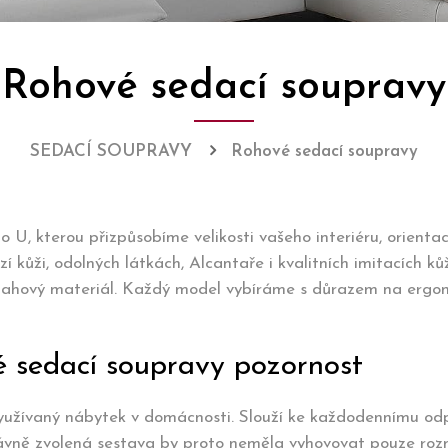
Rohové sedací soupravy
SEDACÍ SOUPRAVY
Rohové sedací soupravy
 U, kterou přizpůsobíme velikosti vašeho interiéru, orienta
 kůži, odolných látkách, Alcantaře i kvalitních imitacích ků
potahový materiál. Každý model vybíráme s důrazem na ergon
é sedací soupravy pozornost
využívaný nábytek v domácnosti. Slouží ke každodennímu odp
ávně zvolená sestava by proto neměla vyhovovat pouze rozm