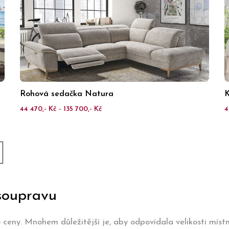
Rohová sedačka Natura
K
44 470,- Kč - 135 700,- Kč
4
soupravu
eny. Mnohem důležitější je, aby odpovídala velikosti místn