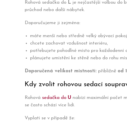
Rohová sedačka do
L
je nejčastější volbou do 
průchod nebo další nábytek.
Doporučujeme ji zejména:
máte menší nebo středně velký obývací pokoj
chcete zachovat vzdušnost interiéru,
potřebujete pohodlné místo pro každodenní 
plánujete umístění ke stěně nebo do rohu mís
Doporučená velikost místnosti:
přibližně
od 
Kdy zvolit rohovou sedací soupr
Rohová
sedačka do
U
nabízí maximální počet mí
se často schází více lidí.
Vyplatí se v případě že: