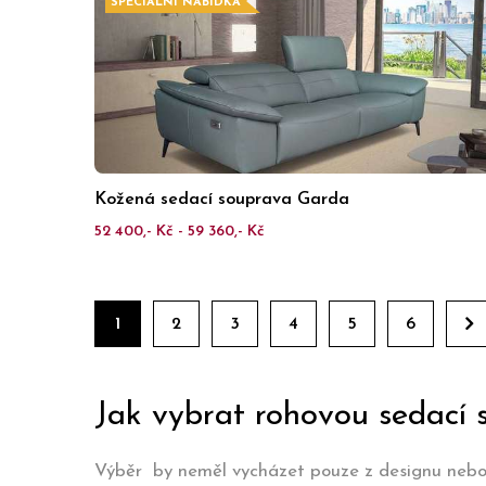
SPECIÁLNÍ NABÍDKA
Kožená sedací souprava Garda
52 400,- Kč - 59 360,- Kč
1
2
3
4
5
6
Jak vybrat rohovou sedací 
Výběr by neměl vycházet pouze z designu nebo c