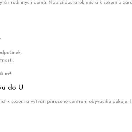
bytů i rodinných domů. Nabízí dostatek místa k sezení a zá
,
odpočinek,
tnosti.
18 m²
.
avu do U
st k sezení a vytváří přirozené centrum obývacího pokoje. J