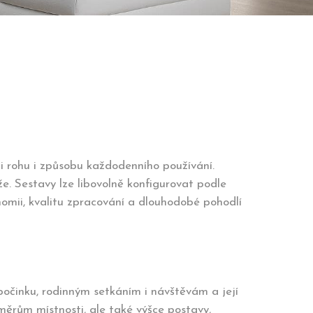
ci rohu i způsobu každodenního používání.
že. Sestavy lze libovolně konfigurovat podle
omii, kvalitu zpracování a dlouhodobé pohodlí
očinku, rodinným setkáním i návštěvám a její
ěrům místnosti, ale také výšce postavy,