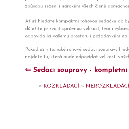
způsobu sezení i nárokům všech členů domácnos
Ať už hledáte kompaktní rohovou sedačku do by
důležité je zvolit správnou velikost, tvar i výbav
odpovídající vašemu prostoru i požadavkům na 
Pokud už víte, jaké rohové sedací soupravy hled
najdete tu, která bude odpovídat velikosti vaše
⇐ Sedací soupravy - kompletní
»
ROZKLÁDACÍ
»
NEROZKLÁDAC