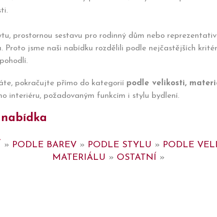
ti.
tu, prostornou sestavu pro rodinný dům nebo reprezentativ
u. Proto jsme naši nabídku rozdělili podle nejčastějších krité
pohodlí.
áte, pokračujte přímo do kategorií
podle velikosti, mater
ho interiéru, požadovaným funkcím i stylu bydlení.
 nabídka
Í
»
PODLE BAREV
»
PODLE STYLU
»
PODLE VEL
MATERIÁLU
»
OSTATNÍ
»