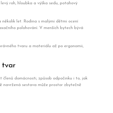
 levý roh, hloubka a výška sedu, potahový
a několik let. Rodina s malými dětmi ocení
laxačního polohování. V menších bytech bývá
správného tvaru a materiálu až po ergonomii,
 tvar
t členů domácnosti, způsob odpočinku i to, jak
ně navržená sestava může prostor zbytečně