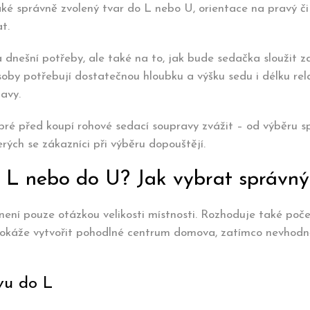
také správně zvolený tvar do L nebo U, orientace na pravý či
t.
 dnešní potřeby, ale také na to, jak bude sedačka sloužit z
oby potřebují dostatečnou hloubku a výšku sedu i délku re
avy.
obré před koupí rohové sedací soupravy zvážit – od výběru 
erých se zákazníci při výběru dopouštějí.
 L nebo do U? Jak vybrat správný
není pouze otázkou velikosti místnosti. Rozhoduje také poče
 dokáže vytvořit pohodlné centrum domova, zatímco nevhod
vu do L