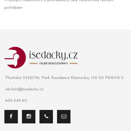
v různých velikostech a provedeních, aby vyhovovaly různým
potřebám
Plzeňská 3352/156, Park Rezidence Klamovka, 150 00 PRAHA 5
obchod@isedacky.cz
602 649 611