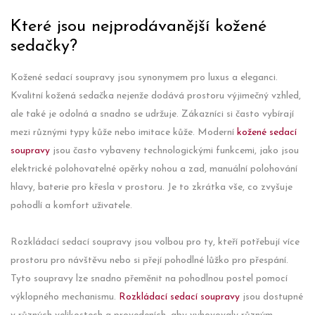
Které jsou nejprodávanější kožené
sedačky?
Kožené sedací soupravy jsou synonymem pro luxus a eleganci.
Kvalitní kožená sedačka nejenže dodává prostoru výjimečný vzhled,
ale také je odolná a snadno se udržuje. Zákazníci si často vybírají
mezi různými typy kůže nebo imitace kůže. Moderní
kožené sedací
soupravy
jsou často vybaveny technologickými funkcemi, jako jsou
elektrické polohovatelné opěrky nohou a zad, manuální polohování
hlavy, baterie pro křesla v prostoru. Je to zkrátka vše, co zvyšuje
pohodlí a komfort uživatele.
Rozkládací sedací soupravy jsou volbou pro ty, kteří potřebují více
prostoru pro návštěvu nebo si přejí pohodlné lůžko pro přespání.
Tyto soupravy lze snadno přeměnit na pohodlnou postel pomocí
výklopného mechanismu.
Rozkládací sedací soupravy
jsou dostupné