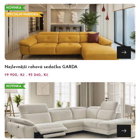
NOVINKA
SPECIÁLNÍ NABÍDKA
Nejlevnější rohová sedačka GARDA
79 900,- Kč - 93 240,- Kč
NOVINKA