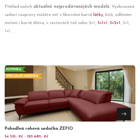
Přehled našich
aktuálně nejprodávanějších modelů
. Vyobrazené
sedací soupravy můžete mít v libovolné barvě
látky
, kůži, odlišném
moření i barvě dřeva, v sestavách toh nebo 2+1,
3+1+1
,
3+2+1
, 3+1,
1+1...
NOVINKA
SPECIÁLNÍ NABÍDKA
Pohodlná rohová sedačka ZEFIO
54 310,- Kč - 120 680,- Kč