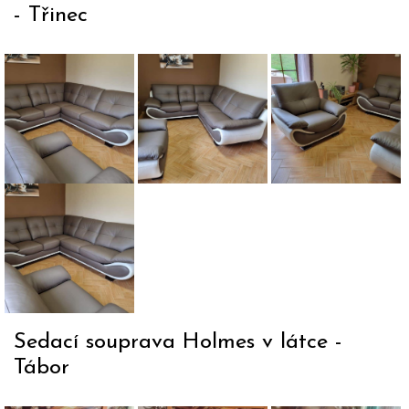
prvků,
- Třinec
dodáváme
i další
Rohová
Boční pohled
Křeslo
odstíny
sedací
na rohovou
New
moření.
souprava
sedací
Zealand
New Zealand
soupravu
ve dvou
v
New Zealand
barvách
Celkový
dvojbarevném
v
hovězí
pohled
provedení.
dvojbarevném
kůže.
na
provedení
rohovou
sedačku
Sedací souprava Holmes v látce -
New
Tábor
Zealand