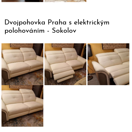
lůžkem
uvnitř.
Dvojpohovka Praha s elektrickým
polohováním - Sokolov
Sedačka
Sedačka
Detail
Praha v
Praha s
područky
krémové
otevřeným
sedačky
a hnědé
polohováním
Praha
kůži.
a manuálně
Kožená
polohovacími
sedací
podhlavníky.
souprava
Praha -
hovězí