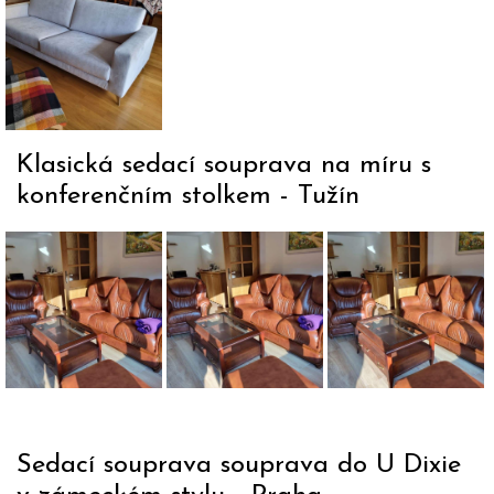
Dvojpohovka
potahem.
rovněž
Nevada v
sundat a
látce.
vyprat v
pračce.
Klasická sedací souprava na míru s
konferenčním stolkem - Tužín
Trojpohovka,
Stolek je
Sedačka
křeslo vše
mořený
rozměr
na míru a
stejným
určeným
stejně
mořidlem
zákazník
mořený i
jako
Michael
konferenční
područky
3+1+podno
Sedací souprava souprava do U Dixie
stolek a
sedací
a stolek