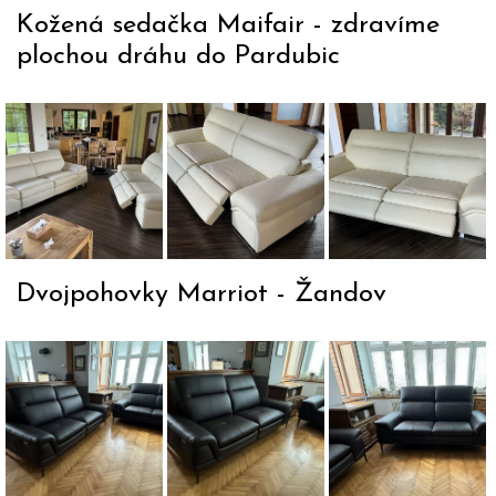
zařízeném
levá stran
Kožená sedačka Maifair - zdravíme
interiéru
plochou dráhu do Pardubic
Kožená
Elektricky
Robustní
sedačka
polohovatelná,
kožená
Maifair
kožená
sedací
krémová, s
sedačka
souprava
el.
Maifair
Maifair
Dvojpohovky Marriot - Žandov
polohováním
Dvojpohovka
Dvojpohov
Dvojpohovka
Marriot s
Marriot
Marriot v
elektrickým
statická b
černé kůži
polohováním
elektricck