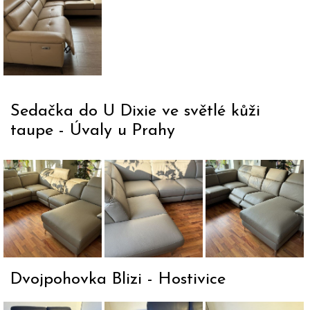
souprava MIO s
pootevřeným el.
polohováním
Sedačka do U Dixie ve světlé kůži
taupe - Úvaly u Prahy
Sedačka
Sedačka
Sedačka d
do U
do U
Dixie,
Dixie ve
Dixie -
centráln
světlé
detal
sedadl
kůži
provedení
elektric
Dvojpohovka Blizi - Hostivice
polohovat