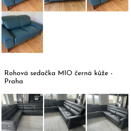
modré kůži
kůžie el..
polohován
polohováním
obou stra
Dvojsedačka
Dixie v kůži s
mauálně
polohovatelnými
podhlavníky
Rohová sedačka MIO černá kůže -
Praha
Rohová
Rohová
Rohová
sedačka
sedačka
sedačka
MIO v
MIO
MIO
černé
zakončená
černá