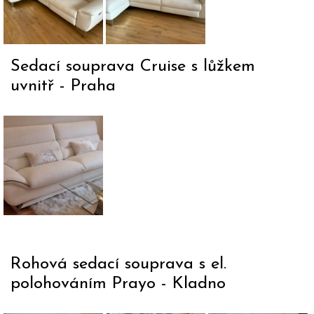
White
kůže.
polohovacím
s lenoškou a
2087.
místem, celá
manuálně
ve
polohovatelnými
Sedací souprava Cruise s lůžkem
smetanové
podhlavníky.
uvnitř - Praha
kůži.
Sedací
souprava
s lůžkem
uvnitř
Cruise v
bílé kůži.
Rohová sedací souprava s el.
polohováním Prayo - Kladno