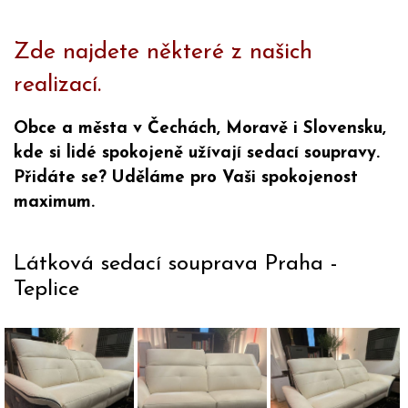
Zde najdete některé z našich
realizací.
Obce a města v Čechách, Moravě i Slovensku,
kde si lidé spokojeně užívají sedací soupravy.
Přidáte se? Uděláme pro Vaši spokojenost
maximum.
Látková sedací souprava Praha -
Teplice
Látková
Látková
Látková
sedací
sedací
sedací
souprava
souprava
souprava