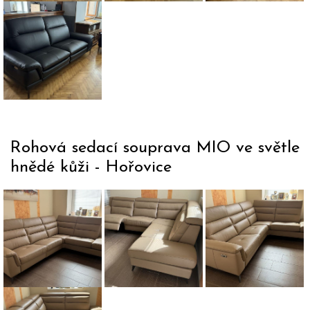
obě strany
polohová
Dvojpohovka
Mariot s
elektrickým
polohováním
Rohová sedací souprava MIO ve světle
hnědé kůži - Hořovice
Rohová sedací
Rohová sedací
Rohová sedací
souprava MIO
souprava MIO s
souprava MIO s
ve světle hnědé
elektrickým
polohovacími
kůži
polohováním
podhlavníky
Rohová sedací