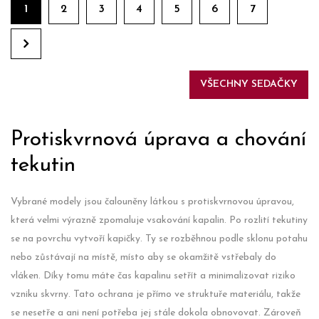
1
2
3
4
5
6
7
VŠECHNY SEDAČKY
Protiskvrnová úprava a chování
tekutin
Vybrané modely jsou čalouněny látkou s protiskvrnovou úpravou,
která velmi výrazně zpomaluje vsakování kapalin. Po rozlití tekutiny
se na povrchu vytvoří kapičky. Ty se rozběhnou podle sklonu potahu
nebo zůstávají na místě, místo aby se okamžitě vstřebaly do
vláken. Díky tomu máte čas kapalinu setřít a minimalizovat riziko
vzniku skvrny. Tato ochrana je přímo ve struktuře materiálu, takže
se nesetře a ani není potřeba jej stále dokola obnovovat. Zároveň