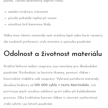
patinu. Textilní alternativy naproti tomu:
nemění strukturu stárnutím
působí pokaždé tepleji při sezení
umožňují širší barevnou škálu
Volba mezi těmito materiály není otázkou lepší nebo horší varianty,
ale osobních preferencí, stylu interiéru a způsobu používání.
Odolnost a životnost materiálu
Kvalitní látkové sedací soupravy jsou navrženy pro dlouhodobé
používání. Rozhodující je hustota tkaniny, pevnost vláken i
konstrukční stabilita celé soupravy. Vybrané potahové materiály
dosahují hodnoty až
100 000 cyklů v testu Martindale
, což
potvrzuje jejich vysokou odolnost proti oděru při každodenním
provozu. Díky kvalitnímu barvení vláken si zároveň zachovávají
stálý odstín i po letech používání.