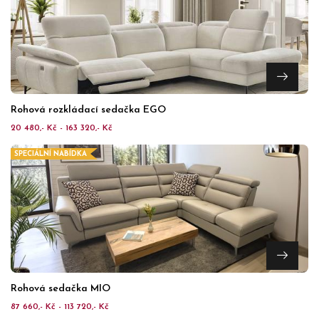
Rohová rozkládací sedačka EGO
20 480,- Kč - 163 320,- Kč
SPECIÁLNÍ NABÍDKA
Rohová sedačka MIO
87 660,- Kč - 113 720,- Kč