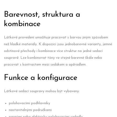
Barevnost, struktura a
kombinace
Látkové provedení umožňuje pracovat s barvou jiným způsobem
než hladké materiály. K dispozici jsou jednobarevné varianty, jemné
odstínové přechody i kombinace více struktur na jedné sedací
soupravě. Lze kombinovat tóny ve stejné barevné škále nebo
pracovat s kontrastem mezi sedákem a opěradlem.
Funkce a konfigurace
Látkové sedací soupravy mohou být vybaveny:
polohovacími podhlavníky
nastavitelnými područkami
pevnými nebo elektricky polohovacími sedadly