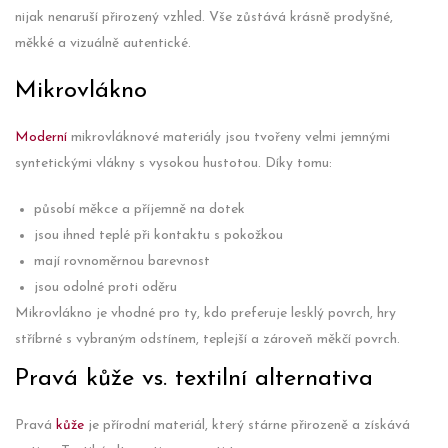
nijak nenaruší přirozený vzhled. Vše zůstává krásně prodyšné,
měkké a vizuálně autentické.
Mikrovlákno
Moderní
mikrovláknové materiály jsou tvořeny velmi jemnými
syntetickými vlákny s vysokou hustotou. Díky tomu:
působí měkce a příjemně na dotek
jsou ihned teplé při kontaktu s pokožkou
mají rovnoměrnou barevnost
jsou odolné proti oděru
Mikrovlákno je vhodné pro ty, kdo preferuje lesklý povrch, hry
stříbrné s vybraným odstínem, teplejší a zároveň měkčí povrch.
Pravá kůže vs. textilní alternativa
Pravá
kůže
je přírodní materiál, který stárne přirozeně a získává