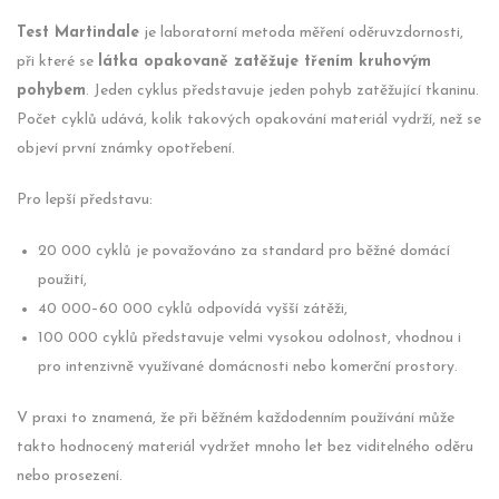
Test Martindale
je laboratorní metoda měření oděruvzdornosti,
při které se
látka opakovaně zatěžuje třením kruhovým
pohybem
. Jeden cyklus představuje jeden pohyb zatěžující tkaninu.
Počet cyklů udává, kolik takových opakování materiál vydrží, než se
objeví první známky opotřebení.
Pro lepší představu:
20 000 cyklů je považováno za standard pro běžné domácí
použití,
40 000–60 000 cyklů odpovídá vyšší zátěži,
100 000 cyklů představuje velmi vysokou odolnost, vhodnou i
pro intenzivně využívané domácnosti nebo komerční prostory.
V praxi to znamená, že při běžném každodenním používání může
takto hodnocený materiál vydržet mnoho let bez viditelného oděru
nebo prosezení.