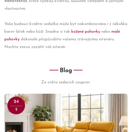
nanotextilií
, které vynikají kvalitou, luxusním vzhledem a užitnými
vlastnostmi.
Vaše budoucí kvalitní sedačka může být nakombinována i z několika
barev látek nebo kůží. Snadno si tak
kožené pohovky
nebo
malé
pohovky
dokonale přizpůsobíte vašemu stávajícímu interiéru.
Nechte znovu zazářit váš interiér.
Blog
Ze světa sedacích souprav.
24
2