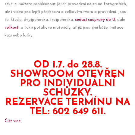
sekci si můžete prohlédnout jejich provedení nejen na fotografiích,
ale i videa pro lepší představu o celkovém tvaru a provedení. Jsou
to: křeslo, dvojpohovka, trojpohovka,
sedací soupravy do U
, dále
velikosti
a také potahové materiály, ať již jsou jimi kůže, imitace
kůží nebo látky.
OD 1.7. do 28.8.
SHOWROOM OTEVŘEN
PRO INDIVIDUÁLNÍ
SCHŮZKY.
REZERVACE TERMÍNU NA
TEL: 602 649 611.
Číst více