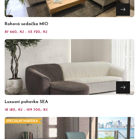
Rohová sedačka MIO
87 660,- Kč - 113 720,- Kč
Luxusní pohovka SEA
18 180,- Kč - 109 700,- Kč
SPECIÁLNÍ NABÍDKA