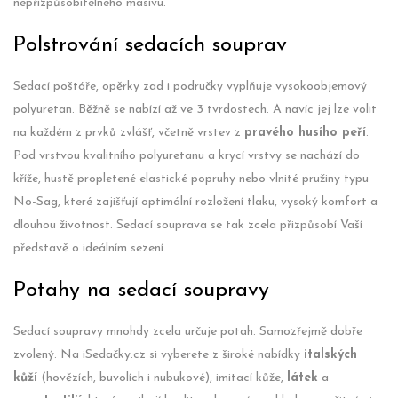
nepřizpůsobitelného masivu.
Polstrování sedacích souprav
Sedací poštáře, opěrky zad i područky vyplňuje vysokoobjemový
polyuretan. Běžně se nabízí až ve 3 tvrdostech. A navíc jej lze volit
na každém z prvků zvlášť, včetně vrstev z
pravého husího peří
.
Pod vrstvou kvalitního polyuretanu a krycí vrstvy se nachází do
kříže, hustě propletené elastické popruhy nebo vlnité pružiny typu
No-Sag, které zajišťují optimální rozložení tlaku, vysoký komfort a
dlouhou životnost. Sedací souprava se tak zcela přizpůsobí Vaší
představě o ideálním sezení.
Potahy na sedací soupravy
Sedací soupravy mnohdy zcela určuje potah. Samozřejmě dobře
zvolený. Na iSedačky.cz si vyberete z široké nabídky
italských
kůží
(hovězích, buvolích i nubukové), imitací kůže,
látek
a