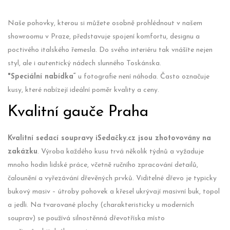
Naše pohovky, kterou si můžete osobně prohlédnout v našem
showroomu v Praze, představuje spojení komfortu, designu a
poctivého italského řemesla. Do svého interiéru tak vnášíte nejen
styl, ale i autentický nádech slunného Toskánska.
"Speciální nabídka“
u fotografie není náhoda. Často označuje
kusy, které nabízejí ideální poměr kvality a ceny.
Kvalitní gauče Praha
Kvalitní sedací soupravy iSedačky.cz jsou zhotovovány na
zakázku
. Výroba každého kusu trvá několik týdnů a vyžaduje
mnoho hodin lidské práce, včetně ručního zpracování detailů,
čalounění a vyřezávání dřevěných prvků. Viditelné dřevo je typicky
bukový masiv – útroby pohovek a křesel ukrývají masivní buk, topol
a jedli. Na tvarované plochy (charakteristicky u moderních
souprav) se používá silnostěnná dřevotříska místo