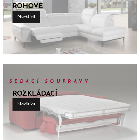
ROHOVÉ
Navštívit
SEDACÍ SOUPRAVY
ROZKLÁDACÍ
Navštívit