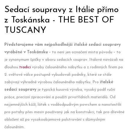
Sedací soupravy z Itálie přímo
z Toskánska - THE BEST OF
TUSCANY
Představujeme vám nejpohodlnější italské sedací soupravy
vyráběné v Toskánsku
– to není jen označení místa původu – to
je synonymum špičky v oboru sedacích souprav. Italové navázali na
dlouhou
tradici
výroby čalouněného nábytku a z rodinných firem po
2. světové válce postupně vybudovali podniky, které se stále
zabývají výhradně výrobou čalouněného nábytku. Pro
italské
sedací soupravy
je typická kusová výroba, vysoký podíl ruční
práce, precizní zpracování a použití prvotřídních materiálů. Od
nejjemnějších kůží, látek s voděodpudivým povrchem a nanotextilií
pro potahy přes masiv používaný jak na konstrukci, tak pro dřevěné
obložení až po vysokoobjemové polstrování s důmyslným
čalouněním.