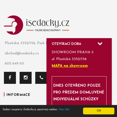
Plzeňská 3352/156, Park Rezidence Klamovka, 150 00 PRAHA 5
OTEVÍRACÍ DOBA
SHOWROOM PRAHA 5
obchod@isedacky.cz
ul. Plzeňská 3352/156
602 649 611
MAPA na showroom
DNES OTEVŘENO POUZE
PRO PŘEDEM DOMLUVENÉ
INFORMACE
INDIVIDUÁLNÍ SCHŮZKY
AKČNÍ MODELY
Sedací soupravy iSedačky.cz používají cookies.
Více info
OK