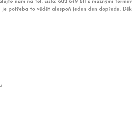
ejte nám na tel. číslo: 602 649 611 s možnými termín
n je potřeba to vědět alespoň jeden den dopředu. Dě
u