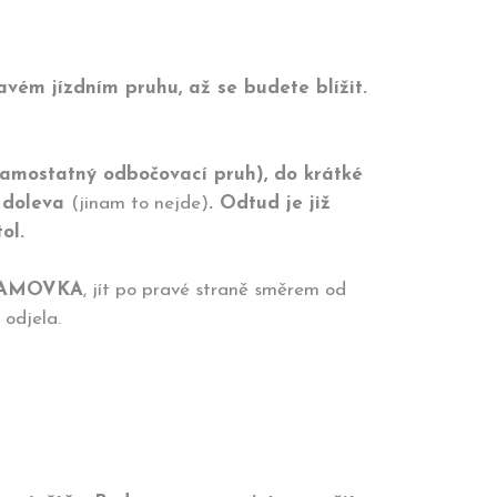
avém jízdním pruhu, až se budete blížit.
samostatný odbočovací pruh), do krátké
 doleva
(jinam to nejde)
. Odtud je již
ol.
KLAMOVKA
, jít po pravé straně směrem od
 odjela.