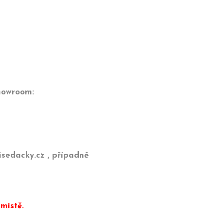
showroom:
sedacky.cz , případně
 místě.