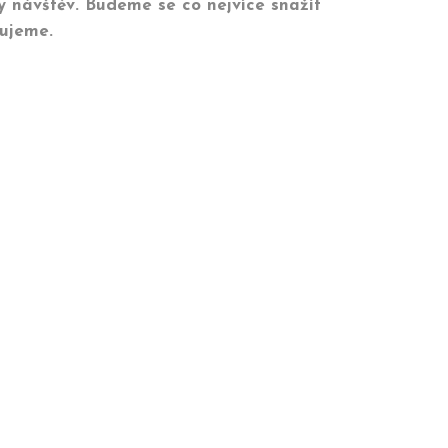
y návštěv. Budeme se co nejvíce snažit
kujeme.