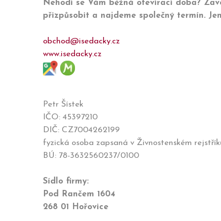
Nehodí se Vám běžná otevírací doba? Zavol
přizpůsobit a najdeme společný termín. Je
obchod@isedacky.cz
www.isedacky.cz
Petr Šístek
IČO: 45397210
DIČ: CZ7004262199
fyzická osoba zapsaná v Živnostenském rejstřík
BÚ: 78-3632560237/0100
Sídlo firmy:
Pod Rančem 1604
268 01 Hořovice