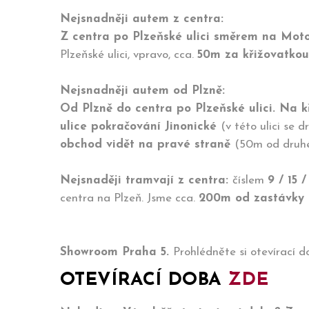
Nejsnadněji autem z centra:
Z centra po Plzeňské ulici směrem na Moto
Plzeňské ulici, vpravo, cca.
50m za křižovatkou 
Nejsnadněji autem od Plzně:
Od Plzně do centra po Plzeňské ulici. Na 
ulice pokračování Jinonické
(v této ulici se 
obchod vidět na pravé straně
(50m od druhé
Nejsnaději tramvají z centra:
číslem
9 / 15 /
centra na Plzeň. Jsme cca.
200m od zastávky 
Showroom Praha 5.
Prohlédněte si otevírací 
OTEVÍRACÍ DOBA
ZDE