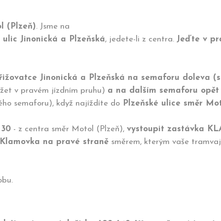
l (Plzeň)
. Jsme na
ulic Jinonická a Plzeňská
, jedete-li z centra.
Jeďte v pr
křižovatce Jinonická a Plzeňská na semaforu doleva (
držet v pravém jízdním pruhu)
a na dalším semaforu opět
ho semaforu), když najíždíte do
Plzeňské ulice směr Mot
 30
- z centra směr Motol (Plzeň),
vystoupit zastávka 
Klamovka na pravé straně
směrem, kterým vaše tramvaj
dobu.