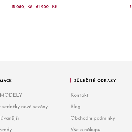
15 080,- Kč - 61 200,- Kč
3
MACE
DŮLEŽITÉ ODKAZY
 MODELY
Kontakt
: sedačky nové sezóny
Blog
ávanější
Obchodní podmínky
trendy
Vše o nákupu