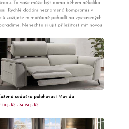
výrobu. Ta vaše může být doma během několika
vkusu. Rychlé dodání neznamená kompromis v
lů zažijete mimořádné pohodlí na vystavených
 poradíme. Nenechte si ujít příležitost mít novou
ožená sedačka polohovací Movida
7 110,- Kč - 74 150,- Kč