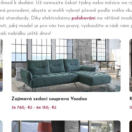
 ihned k dodání. Už nemusíte čekat týdny nebo měsíce na 
evná provedení, abyste si mohli vybrat přesně podle svého 
oké standardy. Díky elektrickému
polohování
na většině mode
istí, jaký model je pro vás ten pravý, vyzkoušíte a rádi vám
aši nabídku ještě dnes!
Zajímavá sedací souprava Voodoo
K
34 760,- Kč - 64 150,- Kč
1