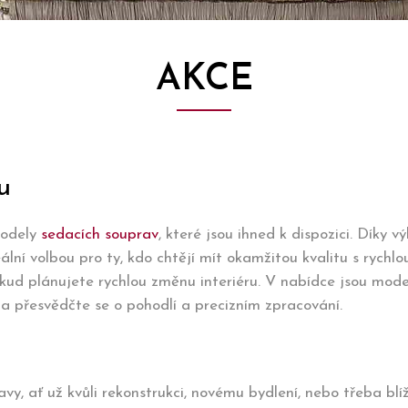
AKCE
u
modely
sedacích souprav
, které jsou ihned k dispozici. Díky
ideální volbou pro ty, kdo chtějí mít okamžitou kvalitu s ryc
kud plánujete rychlou změnu interiéru. V nabídce jsou moder
 a přesvědčte se o pohodlí a precizním zpracování.
y, ať už kvůli rekonstrukci, novému bydlení, nebo třeba blí