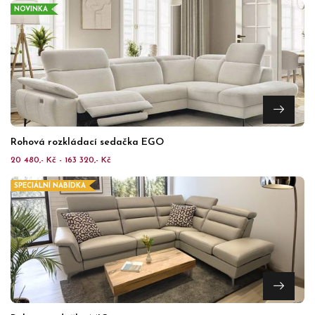
NOVINKA
Rohová rozkládací sedačka EGO
20 480,- Kč - 163 320,- Kč
SPECIÁLNÍ NABÍDKA