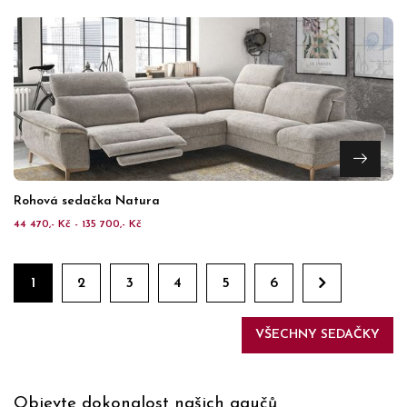
Rohová sedačka Natura
44 470,- Kč - 135 700,- Kč
1
2
3
4
5
6
VŠECHNY SEDAČKY
Objevte dokonalost našich gaučů