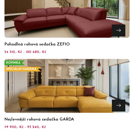
Pohodlná rohová sedačka ZEFIO
54 310,- Kč - 120 680,- Kč
NOVINKA
SPECIÁLNÍ NABÍDKA
Nejlevnější rohová sedačka GARDA
79 900,- Kč - 93 240,- Kč