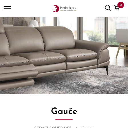
0
Gauče