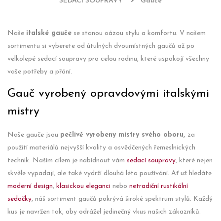
SEDACÍ SOUPRAVY
Gauče
Naše
italské gauče
se stanou oázou stylu a komfortu. V našem
sortimentu si vyberete od útulných dvoumístných gaučů až po
velkolepé sedací soupravy pro celou rodinu, které uspokojí všechny
vaše potřeby a přání.
Gauč vyrobený opravdovými italskými
mistry
Naše gauče jsou
pečlivě vyrobeny mistry svého oboru,
za
použití materiálů nejvyšší kvality a osvědčených řemeslnických
technik. Naším cílem je nabídnout vám
sedací soupravy
, které nejen
skvěle vypadají, ale také vydrží dlouhá léta používání. Ať už hledáte
moderní design
,
klasickou eleganci
nebo
netradiční rustikální
sedačky
, náš sortiment gaučů pokrývá široké spektrum stylů. Každý
kus je navržen tak, aby odrážel jedinečný vkus našich zákazníků.