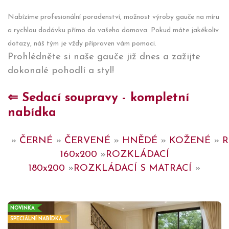
Nabízíme profesionální poradenství, možnost výroby gauče na míru
a rychlou dodávku přímo do vašeho domova. Pokud máte jakékoliv
dotazy, náš tým je vždy připraven vám pomoci.
Prohlédněte si naše gauče již dnes a zažijte
dokonalé pohodlí a styl!
⇐ Sedací soupravy - kompletní
nabídka
»
ČERNÉ
»
ČERVENÉ
»
HNĚDÉ
»
KOŽENÉ
»
R
160x200
»
ROZKLÁDACÍ
180x200
»
ROZKLÁDACÍ S MATRACÍ
»
NOVINKA
SPECIÁLNÍ NABÍDKA