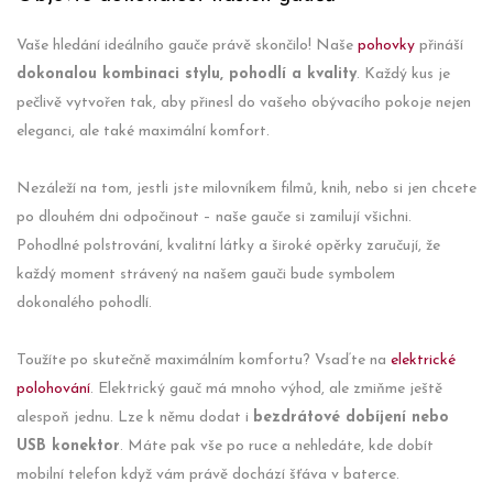
Vaše hledání ideálního gauče právě skončilo! Naše
pohovky
přináší
dokonalou kombinaci stylu, pohodlí a kvality
. Každý kus je
pečlivě vytvořen tak, aby přinesl do vašeho obývacího pokoje nejen
eleganci, ale také maximální komfort.
Nezáleží na tom, jestli jste milovníkem filmů, knih, nebo si jen chcete
po dlouhém dni odpočinout – naše gauče si zamilují všichni.
Pohodlné polstrování, kvalitní látky a široké opěrky zaručují, že
každý moment strávený na našem gauči bude symbolem
dokonalého pohodlí.
Toužíte po skutečně maximálním komfortu? Vsaďte na
elektrické
polohování
. Elektrický gauč má mnoho výhod, ale zmiňme ještě
alespoň jednu. Lze k němu dodat i
bezdrátové dobíjení nebo
USB konektor
. Máte pak vše po ruce a nehledáte, kde dobít
mobilní telefon když vám právě dochází šťáva v baterce.