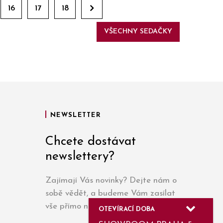
16
17
18
VŠECHNY SEDAČKY
NEWSLETTER
Chcete dostávat
newslettery?
Zajímají Vás novinky? Dejte nám o
sobě vědět, a budeme Vám zasílat
vše přímo na e-mail.
OTEVÍRACÍ DOBA