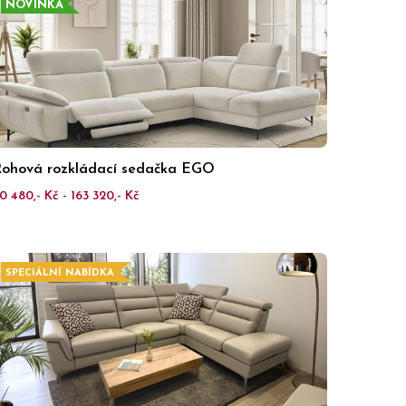
NOVINKA
ohová rozkládací sedačka EGO
0 480,- Kč - 163 320,- Kč
SPECIÁLNÍ NABÍDKA