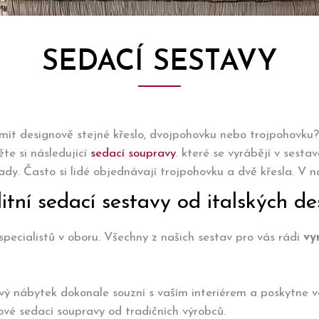
SEDACÍ SESTAVY
mít designově stejné křeslo, dvojpohovku nebo trojpohovku? 
te si následující
sedací soupravy
. které se vyrábějí v sesta
y. Často si lidé objednávají trojpohovku a dvě křesla. V na
itní sedací sestavy od italských de
specialistů v oboru. Všechny z našich sestav pro vás rádi
vy
ový nábytek dokonale souzní s vaším interiérem a poskytn
vé sedací soupravy od tradičních výrobců.