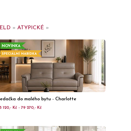
IELD
»
ATYPICKÉ
»
NOVINKA
SPECIÁLNÍ NABÍDKA
edačka do malého bytu - Charlotte
3 120,- Kč - 79 270,- Kč