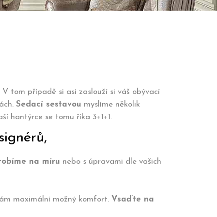
V tom případě si asi zaslouží si váš obývací
vách.
Sedací sestavou
myslíme několik
ší hantýrce se tomu říka 3+1+1.
signérů,
robíme na míru
nebo s úpravami dle vašich
e vám maximální možný komfort.
Vsaďte na