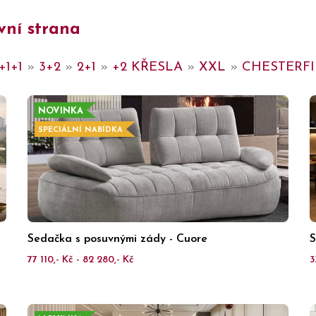
vní strana
+1+1
»
3+2
»
2+1
»
+2 KŘESLA
»
XXL
»
CHESTERF
NOVINKA
SPECIÁLNÍ NABÍDKA
Sedačka s posuvnými zády - Cuore
S
77 110,- Kč - 82 280,- Kč
3