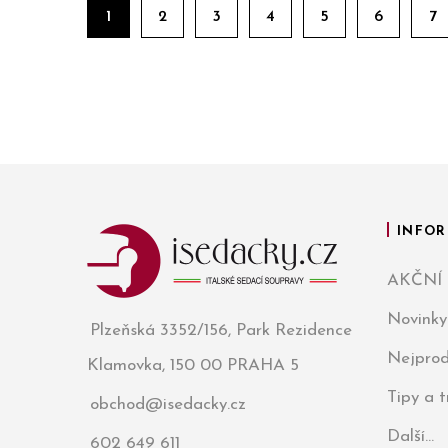
1
2
3
4
5
6
7
INFOR
AKČNÍ
Novinky
Plzeňská 3352/156, Park Rezidence
Nejprod
Klamovka, 150 00 PRAHA 5
Tipy a 
obchod@isedacky.cz
Další...
602 649 611