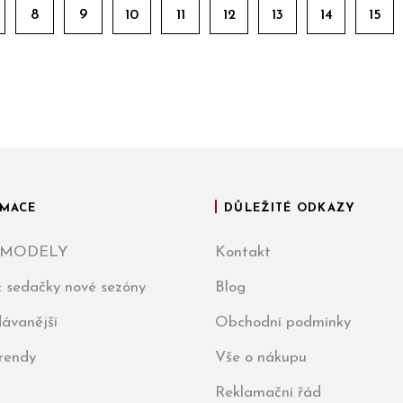
8
9
10
11
12
13
14
15
MACE
DŮLEŽITÉ ODKAZY
 MODELY
Kontakt
: sedačky nové sezóny
Blog
ávanější
Obchodní podmínky
trendy
Vše o nákupu
Reklamační řád