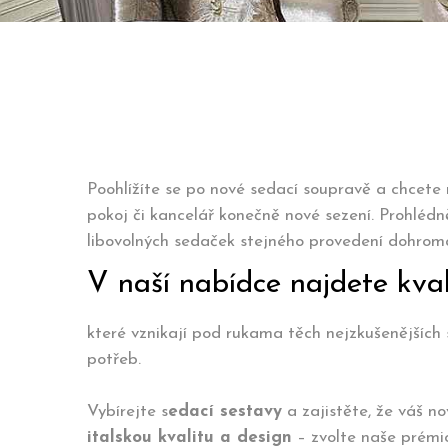
Poohlížíte se po nové sedací soupravě a chcete 
pokoj či kancelář konečně nové sezení. Prohlédně
libovolných sedaček stejného provedení dohromad
V naší nabídce najdete kval
které vznikají pod rukama těch nejzkušenějších 
potřeb.
Vybírejte s
edací sestavy
a zajistěte, že váš n
italskou kvalitu a design
– zvolte naše prémio