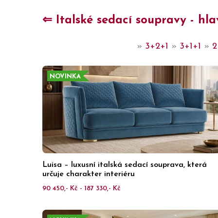
⇐ Italské sedací soupravy - hla
»
3+2+1
»
3+1+1
»
2
NOVINKA
Luisa – luxusní italská sedací souprava, která
určuje charakter interiéru
90 450,- Kč - 187 330,- Kč