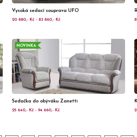
Vysoká sedací souprava UFO
R
20 880,- Kč - 83 860,- Kč
8
NOVINKA
Sedačka do obýváku Zanetti
K
25 640,- Kč - 94 660,- Kč
2