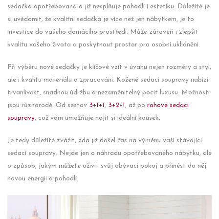
sedačka opotřebovaná a již nesplňuje pohodlí i estetiku. Důležité je
si uvědomit, že kvalitní sedačka je více než jen nábytkem, je to
investice do vašeho domácího prostředí. Může zároveň i zlepšit
kvalitu vašeho života a poskytnout prostor pro osobní uklidnění.
Při výběru nové sedačky je klíčové vzít v úvahu nejen rozměry a styl,
ale i kvalitu materiálu a zpracování. Kožené sedací soupravy nabízí
trvanlivost, snadnou údržbu a nezaměnitelný pocit luxusu. Možnosti
jsou různorodé. Od sestav
3+1+1
,
3+2+1
, až po
rohové sedací
soupravy
, což vám umožňuje najít si ideální kousek.
Je tedy důležité zvážit, zda již došel čas na výměnu vaší stávající
sedací soupravy. Nejde jen o náhradu opotřebovaného nábytku, ale
o způsob, jakým můžete oživit svůj obývací pokoj a přinést do něj
novou energii a pohodlí.