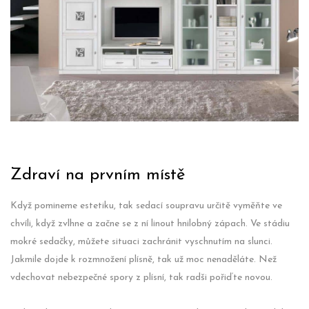
Zdraví na prvním místě
Když pomineme estetiku, tak sedací soupravu určitě vyměňte ve
chvíli, když zvlhne a začne se z ní linout hnilobný zápach. Ve stádiu
mokré sedačky, můžete situaci zachránit vyschnutím na slunci.
Jakmile dojde k rozmnožení plísně, tak už moc nenaděláte. Než
vdechovat nebezpečné spory z plísní, tak radši pořiďte novou.