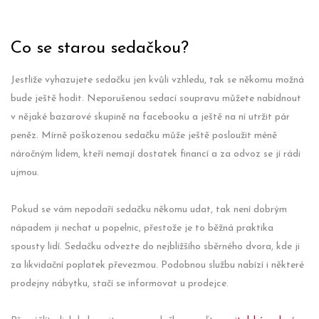
Co se starou sedačkou?
Jestliže vyhazujete sedačku jen kvůli vzhledu, tak se někomu možná
bude ještě hodit. Neporušenou sedací soupravu můžete nabídnout
v nějaké bazarové skupině na facebooku a ještě na ní utržit pár
peněz. Mírně poškozenou sedačku může ještě posloužit méně
náročným lidem, kteří nemají dostatek financí a za odvoz se jí rádi
ujmou.
Pokud se vám nepodaří sedačku někomu udat, tak není dobrým
nápadem ji nechat u popelnic, přestože je to běžná praktika
spousty lidí. Sedačku odvezte do nejbližšího sběrného dvora, kde ji
za likvidační poplatek převezmou. Podobnou službu nabízí i některé
prodejny nábytku, stačí se informovat u prodejce.