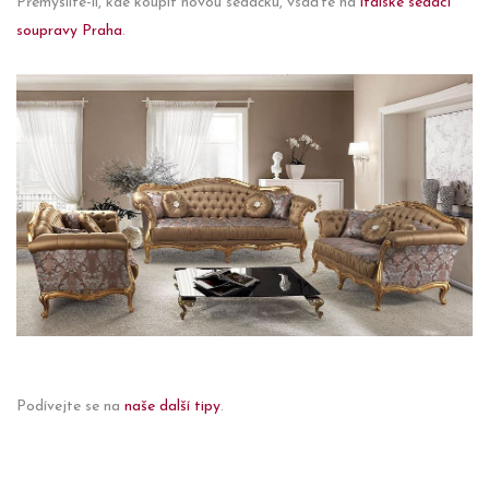
Přemýšlíte-li, kde koupit novou sedačku, vsaďte na
italské sedací
soupravy Praha
.
Podívejte se na
naše další tipy
.