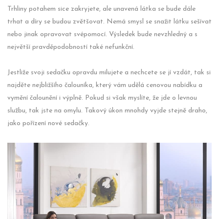
Trhliny potahem sice zakryjete, ale unavená látka se bude dále
trhat a díry se budou zvětšovat. Nemá smysl se snažit látku sešívat
nebo jinak opravovat svépomocí. Výsledek bude nevzhledný a s
největší pravděpodobností také nefunkční.
Jestliže svoji sedačku opravdu milujete a nechcete se jí vzdát, tak si
najděte nejbližšího čalouníka, který vám udělá cenovou nabídku a
vymění čalounění i výplně. Pokud si však myslíte, že jde o levnou
službu, tak jste na omylu. Takový úkon mnohdy vyjde stejně draho,
jako pořízení nové sedačky.