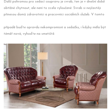
Další pohromou pro sedací soupravu je svrab, ten je v dnešní době
obtížné chytnout, ale není to zcela vyloučené. Svrab si nejčastěji
přinesou domů zdravotníci a pracovníci sociálních služeb. V tomto
případě buďte opravdu nekompromisní a sedačku, i kdyby měla být
téměř nová, vyhoďte na smetiště.