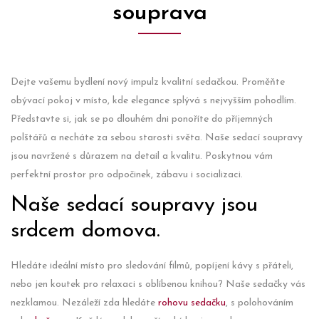
souprava
Dejte vašemu bydlení nový impulz kvalitní sedačkou. Proměňte
obývací pokoj v místo, kde elegance splývá s nejvyšším pohodlím.
Představte si, jak se po dlouhém dni ponoříte do příjemných
polštářů a necháte za sebou starosti světa. Naše sedací soupravy
jsou navržené s důrazem na detail a kvalitu. Poskytnou vám
perfektní prostor pro odpočinek, zábavu i socializaci.
Naše sedací soupravy jsou
srdcem domova.
Hledáte ideální místo pro sledování filmů, popíjení kávy s přáteli,
nebo jen koutek pro relaxaci s oblíbenou knihou? Naše sedačky vás
nezklamou. Nezáleží zda hledáte
rohovu sedačku
, s polohováním