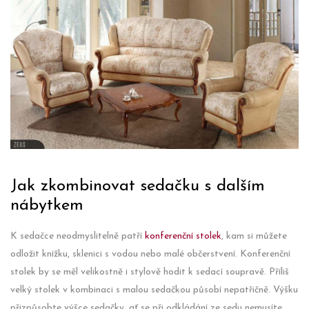
Jak zkombinovat sedačku s dalším
nábytkem
K sedačce neodmyslitelně patří
konferenční stolek
, kam si můžete
odložit knížku, sklenici s vodou nebo malé občerstvení. Konferenční
stolek by se měl velikostně i stylově hodit k sedací soupravě. Příliš
velký stolek v kombinaci s malou sedačkou působí nepatřičně. Výšku
přizpůsobte výšce sedačky, ať se při odkládání ze sedu nemusíte