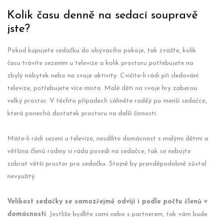
Kolik času denně na sedací soupravě
jste?
Pokud kupujete sedačku do obývacího pokoje, tak zvažte, kolik
času trávíte sezením u televize a kolik prostoru potřebujete na
zbylý nábytek nebo na svoje aktivity. Cvičíte-li rádi při sledování
televize, potřebujete více místa. Malé děti na svoje hry zaberou
velký prostor. V těchto případech sáhněte raději po menší sedačce,
která ponechá dostatek prostoru na další činnosti.
Máte-li rádi sezení u televize, nesdílíte domácnost s malými dětmi a
většina členů rodiny si ráda posedí na sedačce, tak se nebojte
zabrat větší prostor pro sedačku. Stejně by pravděpodobně zůstal
nevyužitý.
Velikost sedačky se samozřejmě odvíjí i podle počtu členů v
domácnosti
. Jestliže bydlíte sami nebo s partnerem, tak vám bude