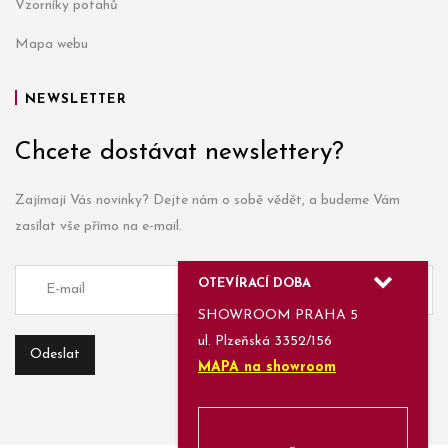
Vzorníky potahů
Mapa webu
NEWSLETTER
Chcete dostávat newslettery?
Zajímají Vás novinky? Dejte nám o sobě vědět, a budeme Vám
zasílat vše přímo na e-mail.
OTEVÍRACÍ DOBA
SHOWROOM PRAHA 5
ul. Plzeňská 3352/156
MAPA na showroom