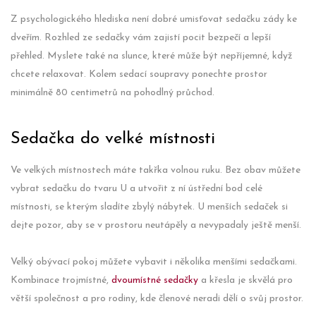
Z psychologického hlediska není dobré umisťovat sedačku zády ke
dveřím. Rozhled ze sedačky vám zajistí pocit bezpečí a lepší
přehled. Myslete také na slunce, které může být nepříjemné, když
chcete relaxovat. Kolem sedací soupravy ponechte prostor
minimálně 80 centimetrů na pohodlný průchod.
Sedačka do velké místnosti
Ve velkých místnostech máte takřka volnou ruku. Bez obav můžete
vybrat sedačku do tvaru U a utvořit z ní ústřední bod celé
místnosti, se kterým sladíte zbylý nábytek. U menších sedaček si
dejte pozor, aby se v prostoru neutápěly a nevypadaly ještě menší.
Velký obývací pokoj můžete vybavit i několika menšími sedačkami.
Kombinace trojmístné,
dvoumístné sedačky
a křesla je skvělá pro
větší společnost a pro rodiny, kde členové neradi dělí o svůj prostor.