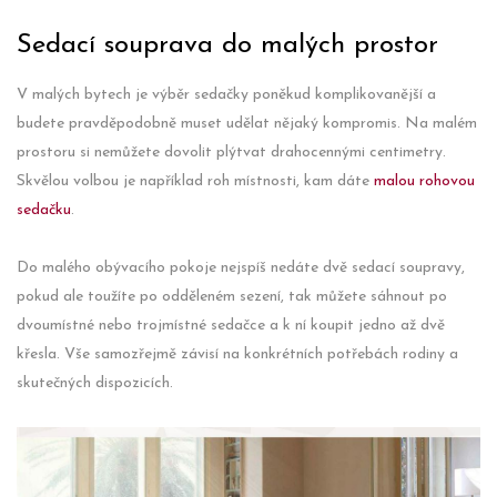
Sedací souprava do malých prostor
V malých bytech je výběr sedačky poněkud komplikovanější a
budete pravděpodobně muset udělat nějaký kompromis. Na malém
prostoru si nemůžete dovolit plýtvat drahocennými centimetry.
Skvělou volbou je například roh místnosti, kam dáte
malou rohovou
sedačku
.
Do malého obývacího pokoje nejspíš nedáte dvě sedací soupravy,
pokud ale toužíte po odděleném sezení, tak můžete sáhnout po
dvoumístné nebo trojmístné sedačce a k ní koupit jedno až dvě
křesla. Vše samozřejmě závisí na konkrétních potřebách rodiny a
skutečných dispozicích.