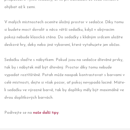
ohýbat až k zemi.
V malých místnostech oceníte úložný prostor v sedačce. Díky tomu
si budete moct dovolit o něco větší sedačku, když v obývacím
pokoji nebude klasická stěna. Do sedačky s klidným srdcem uložíte
deskové hry, deky nebo jiné vybavení, které vytahujete jen občas.
Sedačku slaďte s nábytkem. Pokud jsou na sedačce dřevěné prvky,
tak by i nábytek měl být dřevěný. Prostor díky tomu nebude
vypadat roztříštěně. Potah může naopak kontrastovat s barvami v
celé místnosti, dejte si však pozor, ať pokoj nevypadá lacině. Máte-
li sedačku ve výrazné barvě, tak by doplňky měly být maximálně ve
dvou doplňkových barvách.
Podívejte se na
naše další tipy
.