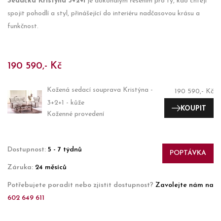
Sedačka Kristýna 3+2+1
je dokonalým řešením pro ty, kdo chtějí
spojit pohodlí a styl, přinášející do interiéru nadčasovou krásu a
funkčnost.
190 590,- Kč
Kožená sedací souprava Kristýna -
190 590,- Kč
3+2+1 - kůže
KOUPIT
Koženné provedení
Dostupnost:
5 - 7 týdnů
POPTÁVKA
Záruka:
24 měsíců
Potřebujete poradit nebo zjistit dostupnost?
Zavolejte nám na
602 649 611