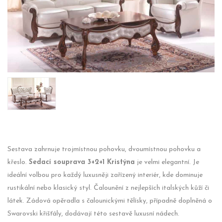
Sestava zahrnuje trojmístnou pohovku, dvoumístnou pohovku a
křeslo.
Sedací souprava 3+2+1 Kristýna
je velmi elegantní. Je
ideální volbou pro každý luxusněji zařízený interiér, kde dominuje
rustikální nebo klasický styl. Čalounění z nejlepších italských kůží či
látek. Zádová opěradla s čalounickými tělísky, případně doplněná o
Swarovski křišťály, dodávají této sestavě luxusní nádech.