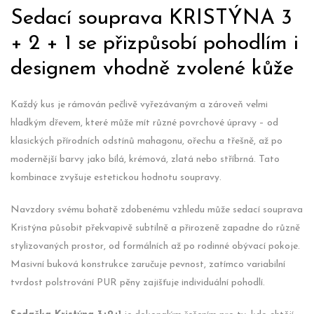
Sedací souprava KRISTÝNA 3
+ 2 + 1 se přizpůsobí pohodlím i
designem vhodně zvolené kůže
Každý kus je rámován pečlivě vyřezávaným a zároveň velmi
hladkým dřevem, které může mít různé povrchové úpravy – od
klasických přírodních odstínů mahagonu, ořechu a třešně, až po
modernější barvy jako bílá, krémová, zlatá nebo stříbrná. Tato
kombinace zvyšuje estetickou hodnotu soupravy.
Navzdory svému bohatě zdobenému vzhledu může sedací souprava
Kristýna působit překvapivě subtilně a přirozeně zapadne do různě
stylizovaných prostor, od formálních až po rodinné obývací pokoje.
Masivní buková konstrukce zaručuje pevnost, zatímco variabilní
tvrdost polstrování PUR pěny zajišťuje individuální pohodlí.