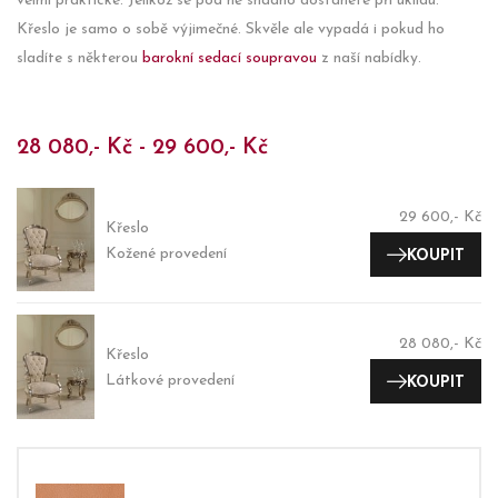
velmi praktické. Jelikož se pod ně snadno dostanete při úklidu.
Křeslo je samo o sobě výjimečné. Skvěle ale vypadá i pokud ho
sladíte s některou
barokní sedací soupravou
z naší nabídky.
28 080,- Kč - 29 600,- Kč
29 600,- Kč
Křeslo
Kožené provedení
KOUPIT
28 080,- Kč
Křeslo
Látkové provedení
KOUPIT