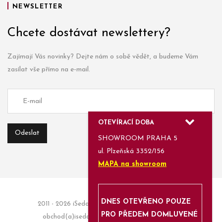
NEWSLETTER
Chcete dostávat newslettery?
Zajímají Vás novinky? Dejte nám o sobě vědět, a budeme Vám
zasílat vše přímo na e-mail.
OTEVÍRACÍ DOBA
SHOWROOM PRAHA 5
ul. Plzeňská 3352/156
MAPA na showroom
DNES OTEVŘENO POUZE
2011 - 2026 iSedačky.cz | Informace a objednávky:
PRO PŘEDEM DOMLUVENÉ
obchod(a)isedacky.cz | Enjoyed with
Azami.cz