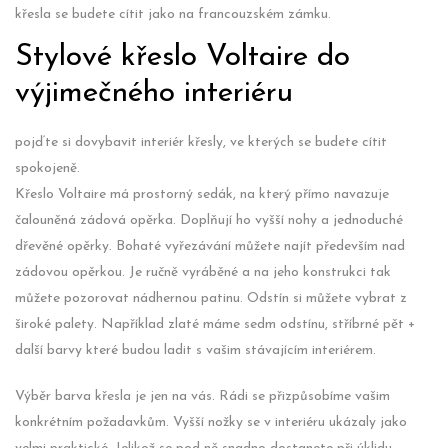
křesla se budete cítit jako na francouzském zámku.
Stylové křeslo Voltaire do
výjimečného interiéru
pojďte si dovybavit interiér křesly, ve kterých se budete cítit
spokojeně.
Křeslo Voltaire má prostorný sedák, na který přímo navazuje
čalouněná zádová opěrka. Doplňují ho vyšší nohy a jednoduché
dřevěné opěrky. Bohaté vyřezávání můžete najít především nad
zádovou opěrkou. Je ručně vyráběné a na jeho konstrukci tak
můžete pozorovat nádhernou patinu. Odstín si můžete vybrat z
široké palety. Například zlaté máme sedm odstínu, stříbrné pět +
další barvy které budou ladit s vašim stávajícím interiérem.
Výběr barva křesla je jen na vás. Rádi se přizpůsobíme vašim
konkrétním požadavkům. Vyšší nožky se v interiéru ukázaly jako