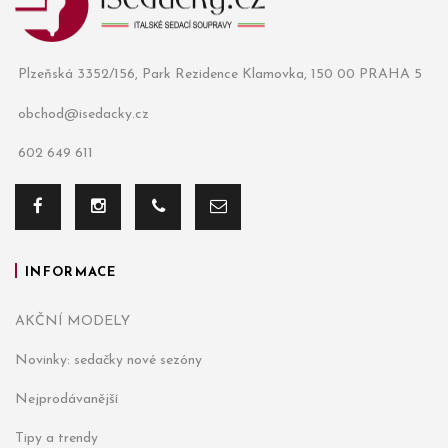
Plzeňská 3352/156, Park Rezidence Klamovka, 150 00 PRAHA 5
obchod@isedacky.cz
602 649 611
INFORMACE
AKČNÍ MODELY
Novinky: sedačky nové sezóny
Nejprodávanější
Tipy a trendy