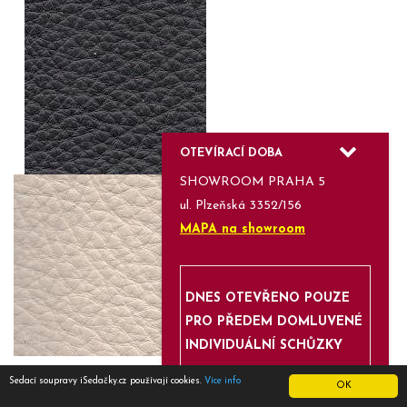
OTEVÍRACÍ DOBA
SHOWROOM PRAHA 5
ul. Plzeňská 3352/156
MAPA na showroom
DNES OTEVŘENO POUZE
PRO PŘEDEM DOMLUVENÉ
INDIVIDUÁLNÍ SCHŮZKY
Sedací soupravy iSedačky.cz používají cookies.
Více info
OK