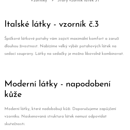
Vzorníky
Starý vzorník látek ST
Italské látky - vzorník č.3
Špičkové látkové potahy vám zajistí maximální komfort a zaručí
dlouhou živostnost. Nabízíme velký výběr potahových látek na
sedací soupravy. Látky na sedačky je možno libovolně kombinovat.
Moderní látky - napodobení
kůže
Moderní látky, které nadobobují kůži. Doporučujeme zapůjčení
vzorníku. Naskenovaná struktura látek nemusí odpovídat
skutečnosti.