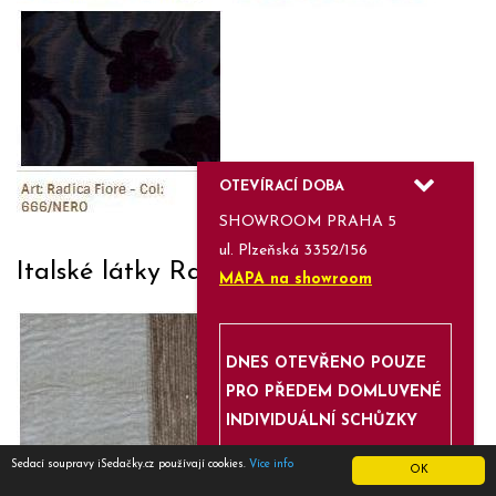
OTEVÍRACÍ DOBA
SHOWROOM PRAHA 5
ul. Plzeňská 3352/156
Italské látky Radica Rig
MAPA na showroom
DNES OTEVŘENO POUZE
PRO PŘEDEM DOMLUVENÉ
INDIVIDUÁLNÍ SCHŮZKY
Sedací soupravy iSedačky.cz používají cookies.
Více info
OK