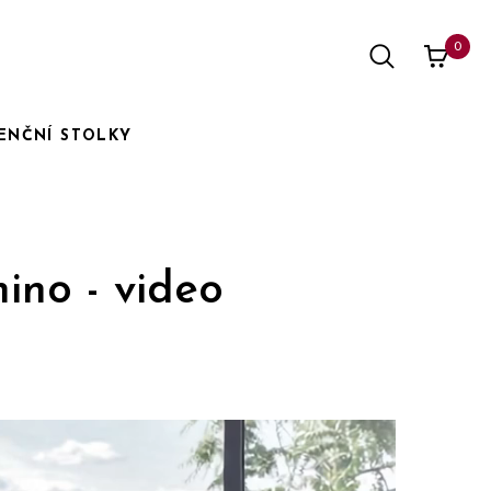
0
ENČNÍ STOLKY
no - video