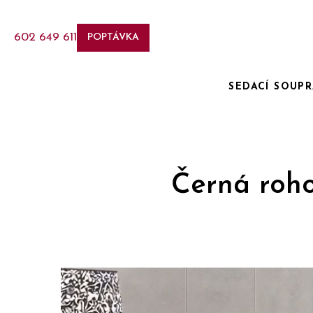
602 649 611
POPTÁVKA
SEDACÍ SOUP
Černá roh