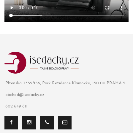
Plzeňská 3352/156, Park Rezidence Klamovka, 150 00 PRAHA 5
obchod@isedacky.cz
602 649 611