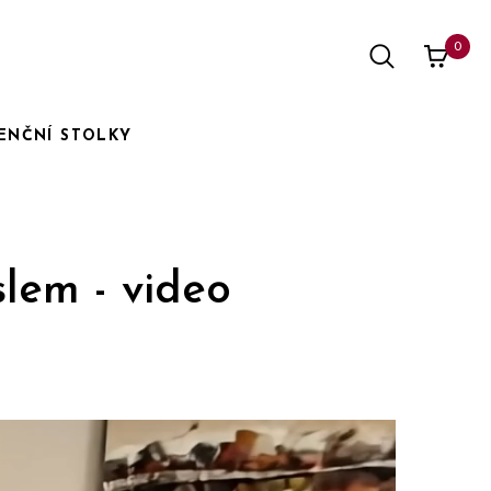
0
ENČNÍ STOLKY
lem - video