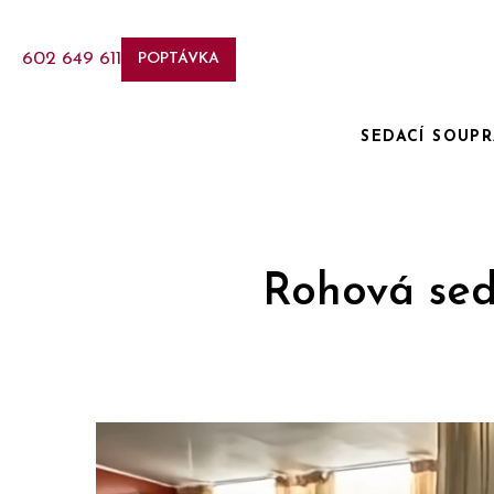
602 649 611
POPTÁVKA
SEDACÍ SOUP
Rohová sed