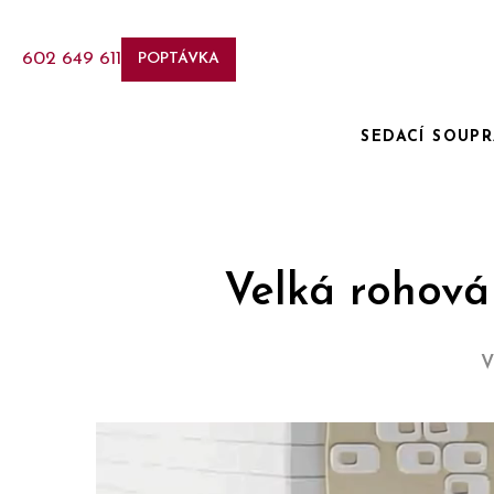
602 649 611
POPTÁVKA
SEDACÍ SOUP
Velká rohová
V