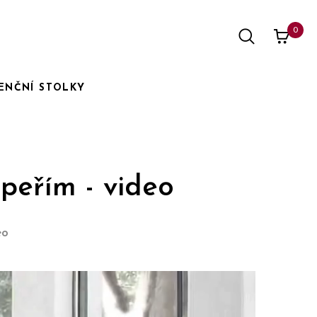
0
ENČNÍ STOLKY
peřím - video
eo