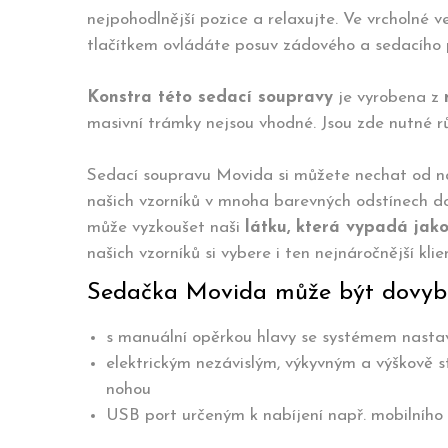
nejpohodlnější pozice a relaxujte. Ve vrcholné 
tlačítkem ovládáte posuv zádového a sedacího 
Konstra této sedací soupravy
je vyrobena z
masivní trámky nejsou vhodné. Jsou zde nutné 
Sedací soupravu Movida si můžete nechat od n
našich vzorníků v mnoha barevných odstínech dod
může vyzkoušet naši
látku, která vypadá jak
našich vzorníků si vybere i ten nejnáročnější klie
Sedačka Movida může být dovyb
s manuální opěrkou hlavy se systémem nastav
elektrickým nezávislým, výkyvným a výškově
nohou
USB port určeným k nabíjení např. mobilního