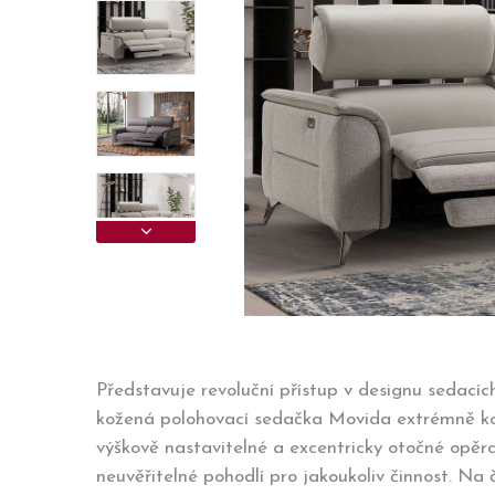
Představuje revoluční přístup v designu sedací
kožená polohovací sedačka Movida extrémně komfo
výškově nastavitelné a excentricky otočné opěr
neuvěřitelné pohodlí pro jakoukoliv činnost. Na