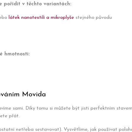
pořídit v těchto variantách:
ebo
látek nanotextilí a mikroplyše
stejného původu
é hmotnosti:
ováním Movida
víme sami. Díky tomu si můžete být jisti perfektním stavem
ete přát.
tatní netřeba sestavovat). Vysvětlíme, jak používat poloh