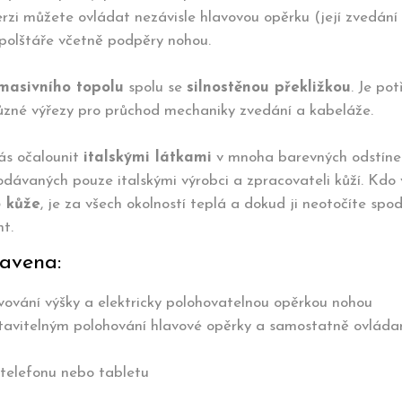
verzi můžete ovládat nezávisle hlavovou opěrku (její zvedání
polštáře včetně podpěry nohou.
masivního topolu
spolu se
silnostěnou překližkou
. Je po
různé výřezy pro průchod mechaniky zvedání a kabeláže.
ás očalounit
italskými látkami
v mnoha barevných odstíne
ávaných pouze italskými výrobci a zpracovateli kůží. Kdo v
o kůže
, je za všech okolností teplá a dokud ji neotočíte spo
nt.
avena:
ování výšky a elektricky polohovatelnou opěrkou nohou
 stavitelným polohování hlavové opěrky a samostatně ovlá
 telefonu nebo tabletu