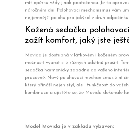
mít opěrku vždy jinak pootočenou. Je to opravdu
náročném dni. Polohovací mechanizmus vám umož
nejjemnější polohu pro jakýkoliv druh odpočinku
Kožená sedačka polohovac
zažít komfort, jaký jste ješt
Movida je dostupná v látkovém i koženém prove
možností vybrat si z různých odstínů prošití. Tent
sedačka harmonicky zapadne do vašeho interiér
pracovně. Nový polohovací mechanizmus z ní činí
který přináší nejen styl, ale i funkčnost do vaš
kombinace a ujistěte se, že Movida dokonale l
Model Movida je v základu vybaven: