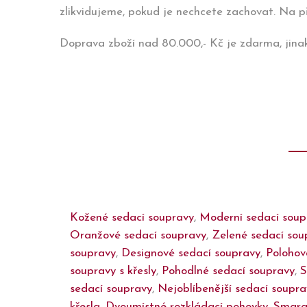
zlikvidujeme, pokud je nechcete zachovat. Na př
Doprava zboží nad 80.000,- Kč je zdarma, jina
Kožené sedací soupravy
,
Moderní sedací soup
Oranžové sedací soupravy
,
Zelené sedací sou
soupravy
,
Designové sedací soupravy
,
Polohov
soupravy s křesly
,
Pohodlné sedací soupravy
,
S
sedací soupravy
,
Nejoblíbenější sedací soupra
křesla
,
Dvoumístné rozkládací pohovky
,
Smara