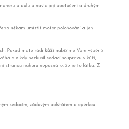
 nahoru a dolu a navíc její pootočení a druhým
třeba někam umístit motor polohování a jen
ch. Pokud máte rádi
kůži
nabízíme Vám výběr z
áhá a nikdy nezkusil sedací soupravu v kůži,
dní stranou nahoru nepoznáte, že je to látka. Z
daným sedacím, zádovým polštářem a opěrkou