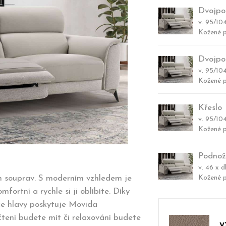
Dvojpo
v. 95/104
Kožené p
Dvojpo
v. 95/104
Kožené p
Křeslo
v. 95/104
Kožené p
Podnož
v. 46 x d
Kožené p
ch souprav. S moderním vzhledem je
rtní a rychle si ji oblíbíte. Díky
ce hlavy poskytuje Movida
 čtení budete mít či relaxování budete