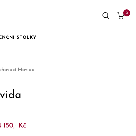
0
ENČNÍ STOLKY
ohovací Movida
vida
4 150,- Kč