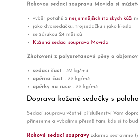
Rohovou sedací soupravu Movida si můžete 
výběr potahů z
nejjemnějších italských kůží
n
jako dvojsedačku, trojsedačku i jako křeslo
se zárukou 24 měsíců
Kožená sedací souprava Movida
Zhotovení z polyuretanové pěny o objemov
sedací část
- 32 kg/m3
opěrná část
- 22 kg/m3
opěrky na ruce
- 22 kg/m3
Doprava kožené sedačky s poloh
Sedací soupravu včetně příslušenství Vám dopra
přineseme a vybalíme přesně tam, kde si to bud
Rohové sedací soupravy
zdarma sestavíme (os