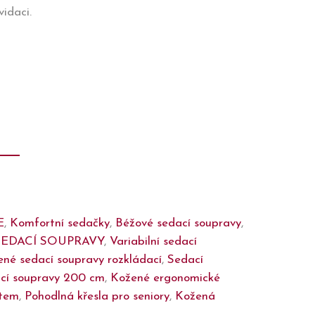
idaci.
E
,
Komfortní sedačky
,
Béžové sedací soupravy
,
SEDACÍ SOUPRAVY
,
Variabilní sedací
né sedací soupravy rozkládací
,
Sedací
cí soupravy 200 cm
,
Kožené ergonomické
etem
,
Pohodlná křesla pro seniory
,
Kožená