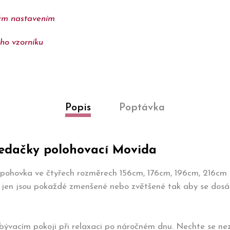
vým nastavením
ho vzorníku
Popis
Poptávka
sedačky polohovací Movida
jpohovka ve čtyřech rozměrech 156cm, 176cm, 196cm, 216cm 
, jen jsou pokaždé zmenšené nebo zvětšené tak aby se dos
obývacím pokoji při relaxaci po náročném dnu. Nechte se ne