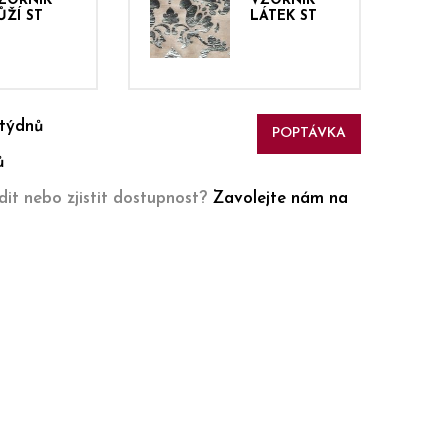
ZORNÍK
VZORNÍK
ŮŽÍ ST
LÁTEK ST
 týdnů
POPTÁVKA
ů
it nebo zjistit dostupnost?
Zavolejte nám na