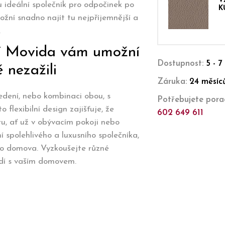
V
 ideální společník pro odpočinek po
K
ní snadno najít tu nejpříjemnější a
.
í Movida vám umožní
Dostupnost:
5 - 7
ě nezažili
Záruka:
24 měsíc
dení, nebo kombinaci obou, s
Potřebujete porad
o flexibilní design zajišťuje, že
602 649 611
u, ať už v obývacím pokoji nebo
 spolehlivého a luxusního společníka,
eho domova. Vyzkoušejte různé
adí s vaším domovem.