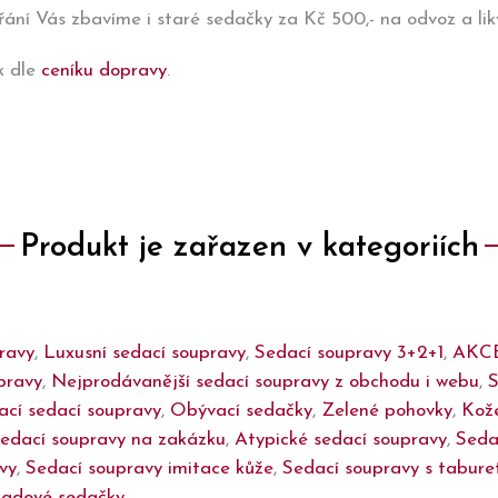
ání Vás zbavíme i staré sedačky za Kč 500,- na odvoz a likv
k dle
ceníku dopravy
.
Produkt je zařazen v kategoriích
ravy
,
Luxusní sedací soupravy
,
Sedací soupravy 3+2+1
,
AKC
pravy
,
Nejprodávanější sedací soupravy z obchodu i webu
,
ací sedací soupravy
,
Obývací sedačky
,
Zelené pohovky
,
Kože
edací soupravy na zakázku
,
Atypické sedací soupravy
,
Seda
vy
,
Sedací soupravy imitace kůže
,
Sedací soupravy s tabur
gdové sedačky