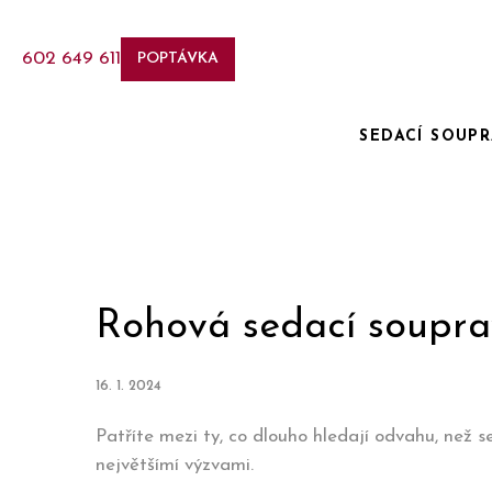
602 649 611
POPTÁVKA
SEDACÍ SOUP
Rohová sedací soupra
16. 1. 2024
Patříte mezi ty, co dlouho hledají odvahu, ne
největšímí výzvami.