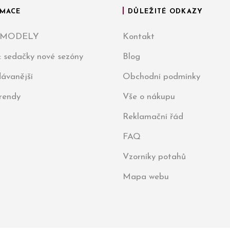
MACE
DŮLEŽITÉ ODKAZY
 MODELY
Kontakt
: sedačky nové sezóny
Blog
ávanější
Obchodní podmínky
trendy
Vše o nákupu
Reklamační řád
FAQ
Vzorníky potahů
Mapa webu