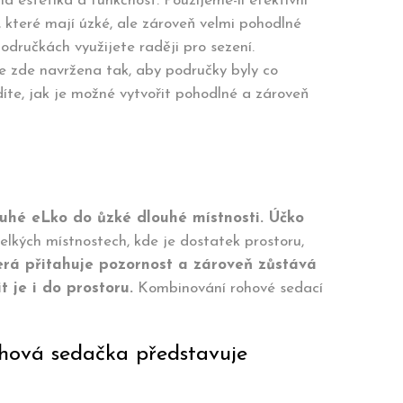
a estetika a funkčnost. Použijeme-li efektivní
 které mají úzké, ale zároveň velmi pohodlné
odručkách využijete raději pro sezení.
e zde navržena tak, aby područky byly co
díte, jak je možné vytvořit pohodlné a zároveň
uhé eLko do ůzké dlouhé místnosti. Účko
elkých místnostech, kde je dostatek prostoru,
terá přitahuje pozornost a zároveň zůstává
t je i do prostoru.
Kombinování rohové sedací
Rohová sedačka představuje