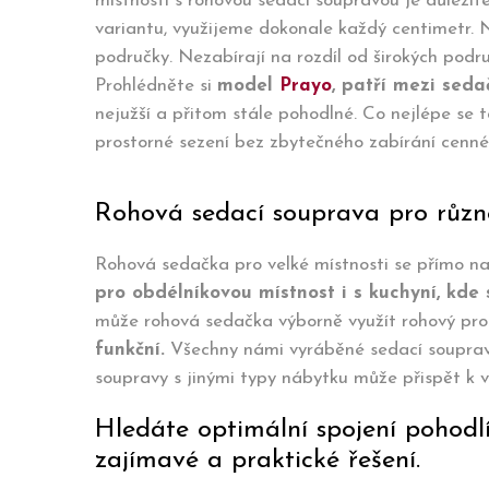
místnosti s rohovou sedací soupravou je důležit
variantu, využijeme dokonale každý centimetr. N
područky. Nezabírají na rozdíl od širokých podr
Prohlédněte si
model
Prayo
, patří mezi sed
nejužší a přitom stále pohodlné. Co nejlépe se 
prostorné sezení bez zbytečného zabírání cenné 
Rohová sedací souprava pro různé 
Rohová sedačka pro velké místnosti se přímo nab
pro obdélníkovou místnost i s kuchyní, kde 
může rohová sedačka výborně využít rohový pr
funkční.
Všechny námi vyráběné sedací soupra
soupravy s jinými typy nábytku může přispět k 
Hledáte optimální spojení pohodl
zajímavé a praktické řešení.