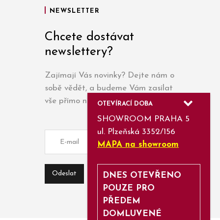
NEWSLETTER
Chcete dostávat
newslettery?
Zajímají Vás novinky? Dejte nám o
sobě vědět, a budeme Vám zasílat
vše přímo na e-mail.
OTEVÍRACÍ DOBA
SHOWROOM PRAHA 5
ul. Plzeňská 3352/156
MAPA na showroom
DNES OTEVŘENO
POUZE PRO
PŘEDEM
DOMLUVENÉ