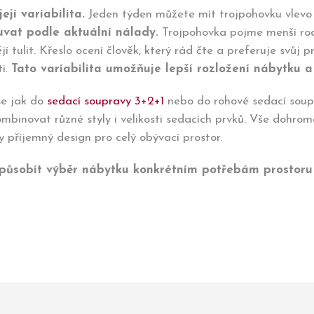
jí variabilita.
Jeden týden můžete mít trojpohovku vlevo a
uvat podle aktuální nálady.
Trojpohovka pojme menší rodi
jí tulit. Křeslo ocení člověk, který rád čte a preferuje svůj
ti.
Tato variabilita umožňuje lepší rozložení nábytku 
se jak do
sedací soupravy 3+2+1
nebo do rohové sedací soupr
binovat různé styly i velikosti sedacích prvků. Vše dohrom
y příjemný design pro celý obývací prostor.
působit výběr nábytku konkrétním potřebám prostoru a