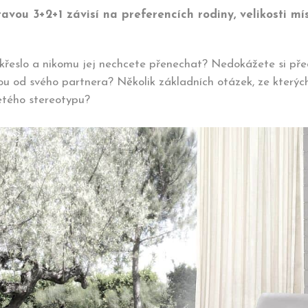
vou 3+2+1 závisí na preferencích rodiny, velikosti mí
vé křeslo a nikomu jej nechcete přenechat? Nedokážete si př
 od svého partnera? Několik základních otázek, ze kterých j
etého stereotypu?