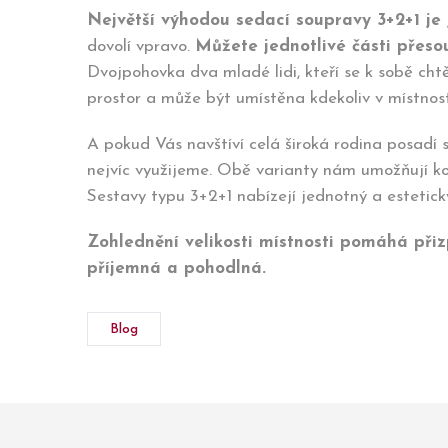
Největší výhodou sedací soupravy 3+2+1 je je
dovolí vpravo.
Můžete jednotlivé části přeso
Dvojpohovka dva mladé lidi, kteří se k sobě chtě
prostor a může být umístěna kdekoliv v místnos
A pokud Vás navštíví celá široká rodina posadí 
nejvíc využijeme. Obě varianty nám umožňují kom
Sestavy typu 3+2+1 nabízejí jednotný a estetick
Zohlednění velikosti místnosti pomáhá přiz
příjemná a pohodlná.
Blog