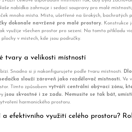
é zvážit celkové uspořádání místnosti tak, aby byla zachován
aše nabídka zahrnuje i sedací soupravy pro malé místnosti,
uček mnoho místa. Místo, ušetřené na širokých, bachratých p
ačky dokonale navržené pro malé prostory.
Konstrukce j
tak využije všechen prostor pro sezení. Na tomto příkladu vi
plochy v místech, kde jsou područky.
tvary a velikosti místností
ízí. Snadno si ji nakonfigurujete podle tvaru místnosti.
Dlo
sedačka slouží zároveň jako rozdělovač místnosti.
Ve v
ostor. Tímto způsobem
vytváří centrální obývací zónu, k
vy
jsou skvostné i ze zadu. Nemusíte se tak bát, umísti
vytvoření harmonického prostoru.
í a efektivního využití celého prostoru? 