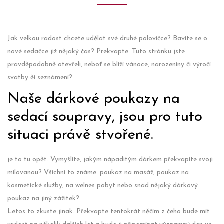
Jak velkou radost chcete udělat své druhé polovičce? Bavíte se o
nové sedačce již nějaký čas? Prekvapte. Tuto stránku jste
pravděpodobně otevřeli, neboť se blíží vánoce, narozeniny či výročí
svatby ěi seznámení?
Naše dárkové poukazy na
sedací soupravy, jsou pro tuto
situaci právě stvořené.
je to tu opět. Vymyšlíte, jakým nápaditým dárkem překvapíte svoji
milovanou? Všichni to známe: poukaz na masáž, poukaz na
kosmetické služby, na welnes pobyt nebo snad nějaký dárkový
poukaz na jiný zážitek?
Letos to zkuste jinak. Překvapte tentokrát něčím z čeho bude mít