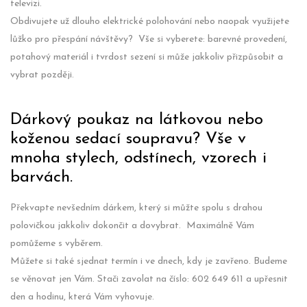
televizi.
Obdivujete už dlouho elektrické polohování nebo naopak využijete
lůžko pro přespání návštěvy? Vše si vyberete: barevné provedení,
potahový materiál i tvrdost sezení si může jakkoliv přizpůsobit a
vybrat později.
Dárkový poukaz na látkovou nebo
koženou sedací soupravu? Vše v
mnoha stylech, odstínech, vzorech i
barvách.
Překvapte nevšedním dárkem, který si můžte spolu s drahou
polovičkou jakkoliv dokončit a dovybrat. Maximálně Vám
pomůžeme s vyběrem.
Můžete si také sjednat termín i ve dnech, kdy je zavřeno. Budeme
se věnovat jen Vám. Stači zavolat na číslo: 602 649 611 a upřesnit
den a hodinu, která Vám vyhovuje.