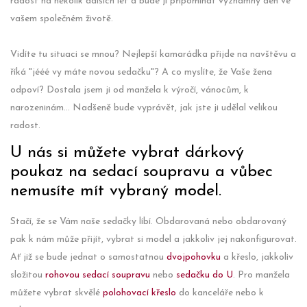
radost na několik dalších let a bude ji připomínat významný den ve
vašem společném životě.
Vidíte tu situaci se mnou? Nejlepší kamarádka přijde na navštěvu a
říká "jééé vy máte novou sedačku"? A co myslíte, že Vaše žena
odpoví? Dostala jsem ji od manžela k výročí, vánocům, k
narozeninám... Nadšeně bude vyprávět, jak jste ji udělal velikou
radost.
U nás si můžete vybrat dárkový
poukaz na sedací soupravu a vůbec
nemusíte mít vybraný model.
Stačí, že se Vám naše sedačky líbí. Obdarovaná nebo obdarovaný
pak k nám může přijít, vybrat si model a jakkoliv jej nakonfigurovat.
Ať již se bude jednat o samostatnou
dvojpohovku
a křeslo, jakkoliv
složitou
rohovou sedací soupravu
nebo
sedačku do U
. Pro manžela
můžete vybrat skvělé
polohovací křeslo
do kanceláře nebo k