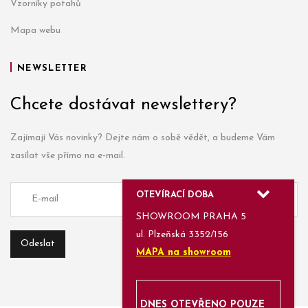
Vzorníky potahů
Mapa webu
NEWSLETTER
Chcete dostávat newslettery?
Zajímají Vás novinky? Dejte nám o sobě vědět, a budeme Vám
zasílat vše přímo na e-mail.
OTEVÍRACÍ DOBA
SHOWROOM PRAHA 5
ul. Plzeňská 3352/156
MAPA na showroom
DNES OTEVŘENO POUZE