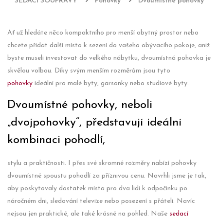
SEDACÍ SOUPRAVY
Pohovky
Dvoumístné pohovky
Ať už hledáte něco kompaktního pro menší obytný prostor nebo
chcete přidat další místo k sezení do vašeho obývacího pokoje, aniž
byste museli investovat do velkého nábytku, dvoumístná pohovka je
skvělou volbou. Díky svým menším rozměrům jsou tyto
pohovky
ideální pro malé byty, garsonky nebo studiové byty.
Dvoumístné pohovky, neboli
„dvojpohovky“, představují ideální
kombinaci pohodlí,
stylu a praktičnosti. I přes své skromné rozměry nabízí pohovky
dvoumístné spoustu pohodlí za příznivou cenu. Navrhli jsme je tak,
aby poskytovaly dostatek místa pro dva lidi k odpočinku po
náročném dni, sledování televize nebo posezení s přáteli. Navíc
nejsou jen praktické, ale také krásné na pohled. Naše
sedací