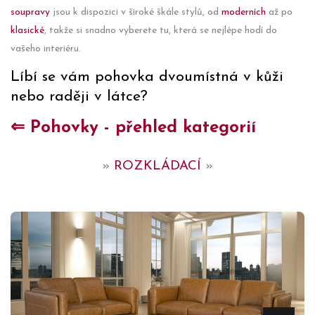
soupravy
jsou k dispozici v široké škále stylů, od
moderních
až po
klasické
, takže si snadno vyberete tu, která se nejlépe hodí do
vašeho interiéru.
Líbí se vám pohovka dvoumístná v kůži
nebo raději v látce?
⇐ Pohovky - přehled kategorií
»
ROZKLÁDACÍ
»