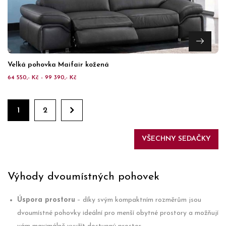
Velká pohovka Maifair kožená
64 550,- Kč - 99 390,- Kč
1
2
VŠECHNY SEDAČKY
Výhody dvoumístných pohovek
Úspora prostoru
– díky svým kompaktním rozměrům jsou
dvoumístné pohovky ideální pro menší obytné prostory a možňují