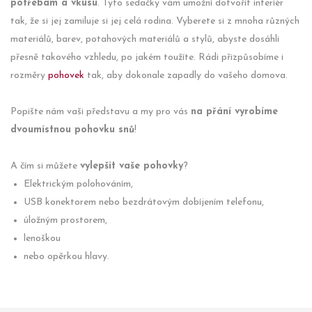
potřebám a vkusu
. Tyto sedačky vám umožní dotvořit interiér
tak, že si jej zamiluje si jej celá rodina. Vyberete si z mnoha různých
materiálů, barev, potahových materiálů a stylů, abyste dosáhli
přesně takového vzhledu, po jakém toužíte. Rádi přizpůsobíme i
rozměry
pohovek
tak, aby dokonale zapadly do vašeho domova.
Popište nám vaši představu a my pro vás
na přání vyrobíme
dvoumístnou pohovku snů
!
A čím si můžete
vylepšit vaše pohovky
?
Elektrickým polohováním,
USB konektorem nebo bezdrátovým dobíjením telefonu,
úložným prostorem,
lenoškou
nebo opěrkou hlavy.