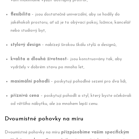
vám maximálně využít dostupný prostor,
flexibilita
– jsou dostatečně univerzální, aby se hodily do
jakéhokoli prostoru, ať už je to obývací pokoj, ložnice, kancelář
nebo studiový byt,
stylový design
– nabízejí širokou škálu stylů a designů,
kvalita a dlouhá životnost
– jsou konstruovány tak, aby
vydržely v dobrém stavu po mnoho let,
maximální pohodlí
– poskytují pohodlné sezení pro dva lidi,
příznivá cena
– poskytují pohodlí a styl, který byste očekávali
od většího nábytku, ale za mnohem lepší cenu.
Dvoumístné pohovky na míru
Dvoumístné pohovky na míru
přizpůsobíme vašim specifickým