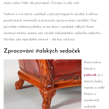
nejen celou Itálii, ale postupně i Evropu a celý svět.
Italové si své místo vydobyli svým přístupem k výrobě, kvalitou
používaných materiálů a precizním zpracováním výrobků. Ony
původně rodinné podniky se ani dnes v podobě velkých firem
nevěnují ničemu jinému než výrobě čalouněného sedacího nábytku.
Výroba zde neprobíhá sériově – ale kus od kusu.
Zpracování italských sedaček
Konstrukce
křesel a
pohovek
je z
masivu buku,
topolu a jedle.
Masiv u
moderních
sedaček