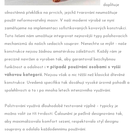
doplňuje
silnostěnná překližka na prvcích, jejichž tvarování neumožňuje
použít neformovatelný masiv. V naší moderní výrobě se nyní
zaměřujeme na implementaci sofistikovaných kovových konstrukcí.
Toto řešení nám umožňuje integrovat nejnovější typy polohovacích
mechanizmů do našich sedacích souprav. Nenechte se mýlit - naše
konstrukce nejsou žádnou amatérskou záležitostí. Každý rám je
precizně navržen a vyroben tak, aby garantoval bezchybnou
funkčnost a odolnost i
v případě používání osobami s vyšší
váhovou kategorií.
Nejsou však o nic těžší než klasické dřevěné
konstrukce. Uvedená specifika tak dosáhují vysoké úrovně pohodlí a
spolehlivosti a to i po mnoha letech intenzivního využívání.
Polstrování využívá dlouhodobě testované výplně – typicky je
možno volit ze tří tvrdostí. Čalounění je pečlivě designováno tak,
aby maximalizovalo komfort sezení, respektovalo styl designu
soupravy a odolalo každodennímu používání.