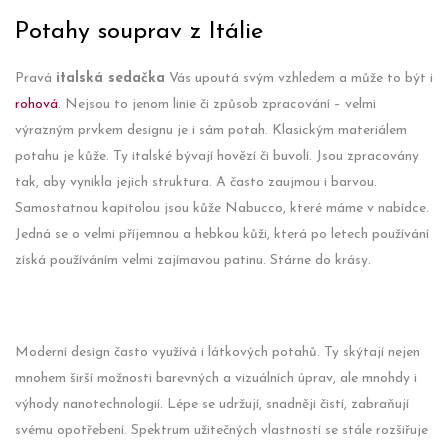
Potahy souprav z Itálie
Pravá
italská sedačka
Vás upoutá svým vzhledem a může to být i
rohová
. Nejsou to jenom linie či způsob zpracování – velmi
výrazným prvkem designu je i sám potah. Klasickým materiálem
potahu je kůže. Ty italské bývají hovězí či buvolí. Jsou zpracovány
tak, aby vynikla jejich struktura. A často zaujmou i barvou.
Samostatnou kapitolou jsou kůže Nabucco, které máme v nabídce.
Jedná se o velmi příjemnou a hebkou kůži, která po letech používání
získá používáním velmi zajímavou patinu. Stárne do krásy.
Moderní design často využívá i látkových potahů. Ty skýtají nejen
mnohem širší možnosti barevných a vizuálních úprav, ale mnohdy i
výhody nanotechnologií. Lépe se udržují, snadněji čistí, zabraňují
svému opotřebení. Spektrum užitečných vlastností se stále rozšiřuje