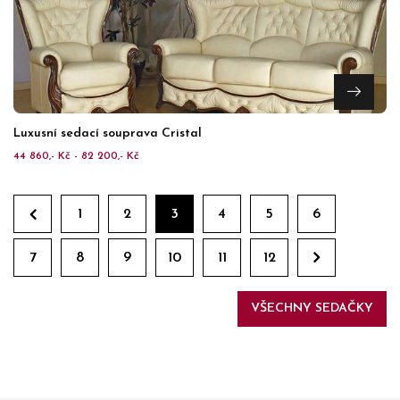
Luxusní sedací souprava Cristal
44 860,- Kč - 82 200,- Kč
1
2
3
4
5
6
7
8
9
10
11
12
VŠECHNY SEDAČKY