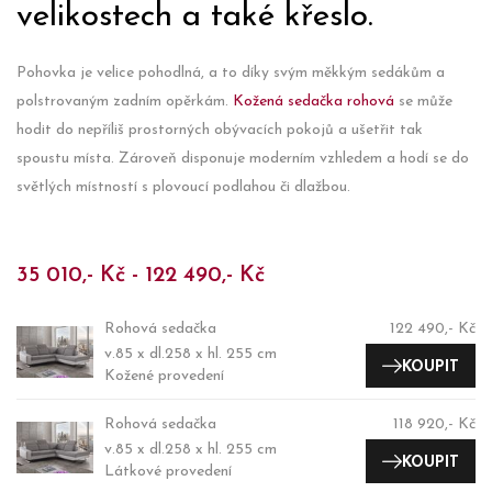
velikostech a také křeslo.
Pohovka je velice pohodlná, a to díky svým měkkým sedákům a
polstrovaným zadním opěrkám.
Kožená sedačka rohová
se může
hodit do nepříliš prostorných obývacích pokojů a ušetřit tak
spoustu místa. Zároveň disponuje moderním vzhledem a hodí se do
světlých místností s plovoucí podlahou či dlažbou.
35 010,- Kč - 122 490,- Kč
Rohová sedačka
122 490,- Kč
v.85 x dl.258 x hl. 255 cm
KOUPIT
Kožené provedení
Rohová sedačka
118 920,- Kč
v.85 x dl.258 x hl. 255 cm
KOUPIT
Látkové provedení