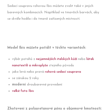
Sedací soupravu rohovou Ibis můžete zvolit také v jiných
barevných kombinacích. Například ve tmavších barvách, aby
se skvěle hodila i do tmavě zařízených místností.
Model Ibis můžete pořídit v těchto variantách:
výběr potahů z
nejjemnějších italských kůží
nebo
látek
nanotextilí a mikroplyše
stejného původu
jako levá nebo pravá
rohová sedací souprava
se zárukou 2 roky
moderní
dvoubarevné provedení
velké foto Ibis
Zhotovení z polyuretanové pěny o objemové hmotnosti: