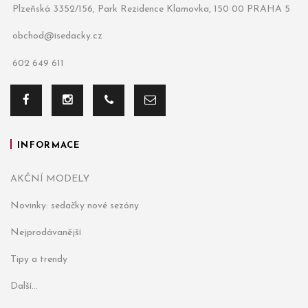
Plzeňská 3352/156, Park Rezidence Klamovka, 150 00 PRAHA 5
obchod@isedacky.cz
602 649 611
INFORMACE
AKČNÍ MODELY
Novinky: sedačky nové sezóny
Nejprodávanější
Tipy a trendy
Další...