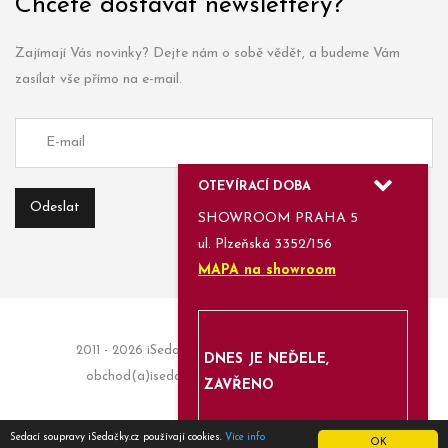
Chcete dostávat newslettery?
Zajímají Vás novinky? Dejte nám o sobě vědět, a budeme Vám
zasílat vše přímo na e-mail.
OTEVÍRACÍ DOBA
SHOWROOM PRAHA 5
ul. Plzeňská 3352/156
MAPA na showroom
2011 - 2026 iSedačky.cz | Informace a objednávky:
DNES JE NEĎELE,
obchod(a)isedacky.cz | Enjoyed with
Azami.cz
ZAVŘENO
Sedací soupravy iSedačky.cz používají cookies.
Více info
OK