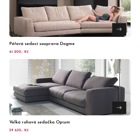
Péřová sedací souprava Dogme
61 200,- Kč
Velká rohová sedačka Opium
59 630,- Kč