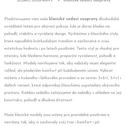
SEDACÍ SOUPRAVY
Klasické sedací soupravy
Představujeme vám naše
klasické sedací soupravy
dlouhodobě
osvědčené řešení pro obývací pokoje, kde je důraz kladen na
pohodlí, stabilitu a vyvážený design. Vycházíme z klasického stylu,
které nepodléhá krátkodobým trendům a zachovává si svou
estetickou hodnotu i po letech používání. Tento styl je vhodný pro
interiéry, kde hledáme harmonii, proporční vyváženost, pohodlí a
funkčnost. Modely navrhujeme tak, aby nabízely nejen elegantní
vzhled, ale především komfort při každodenním sezení. Vybírat
můžete z koženého i látkového provedení a ze sestav 3+2+1, 3+1+1 i
dalších variant, které odpovídají klasickému uspořádání obývacího
prostoru. Každou sedačku zařazujeme do nabídky s ohledem na její
konstrukci, pohodlí a dlouhou životnost.
Naše klasické modely jsou určeny pro pravidelné používání a
navrženy tak, aby si zachovaly svůj tvar i komfort i při