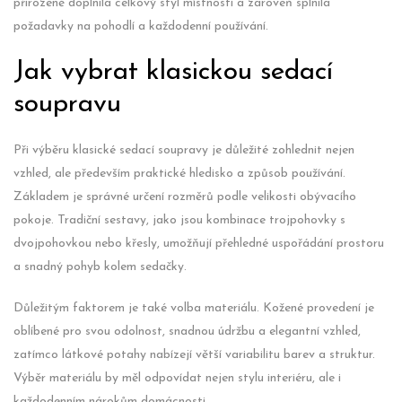
přirozeně doplnila celkový styl místnosti a zároveň splnila
požadavky na pohodlí a každodenní používání.
Jak vybrat klasickou sedací
soupravu
Při výběru klasické sedací soupravy je důležité zohlednit nejen
vzhled, ale především praktické hledisko a způsob používání.
Základem je správné určení rozměrů podle velikosti obývacího
pokoje. Tradiční sestavy, jako jsou kombinace trojpohovky s
dvojpohovkou nebo křesly, umožňují přehledné uspořádání prostoru
a snadný pohyb kolem sedačky.
Důležitým faktorem je také volba materiálu. Kožené provedení je
oblíbené pro svou odolnost, snadnou údržbu a elegantní vzhled,
zatímco látkové potahy nabízejí větší variabilitu barev a struktur.
Výběr materiálu by měl odpovídat nejen stylu interiéru, ale i
každodenním nárokům domácnosti.