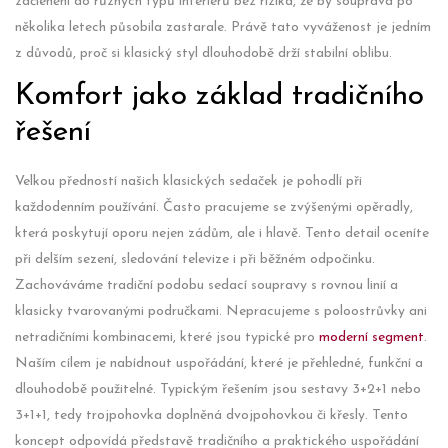
začlenění do různých typů interiérů bez rizika, že by souprava po
několika letech působila zastarale. Právě tato vyváženost je jedním
z důvodů, proč si klasický styl dlouhodobě drží stabilní oblibu.
Komfort jako základ tradičního
řešení
Velkou předností našich klasických sedaček je pohodlí při
každodenním používání. Často pracujeme se zvýšenými opěradly,
která poskytují oporu nejen zádům, ale i hlavě. Tento detail oceníte
při delším sezení, sledování televize i při běžném odpočinku.
Zachováváme tradiční podobu sedací soupravy s rovnou linií a
klasicky tvarovanými područkami. Nepracujeme s poloostrůvky ani
netradičními kombinacemi, které jsou typické pro
moderní segment
.
Naším cílem je nabídnout uspořádání, které je přehledné, funkční a
dlouhodobě použitelné. Typickým řešením jsou sestavy 3+2+1 nebo
3+1+1, tedy trojpohovka doplněná dvojpohovkou či křesly. Tento
koncept odpovídá představě tradičního a praktického uspořádání