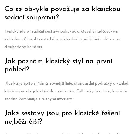
Co se obvykle považuje za klasickou
sedací soupravu?
Typicky jde o tradiční sestavy pohovek a křesel s nadčasovým
vzhledem. Charakteristické je přehledné uspořádání a důraz na
dlouhodobý komfort.
Jak poznám klasický styl na první
pohled?
Klasika je spíše střídmá: rovnější linie, standardní područky a vzhled,
který nepůsobí jako trendová novinka. Celkově jde o tvar, který se
snadno kombinuje s různými interiéry.
Jaké sestavy jsou pro klasické řešení
nejběžnější?