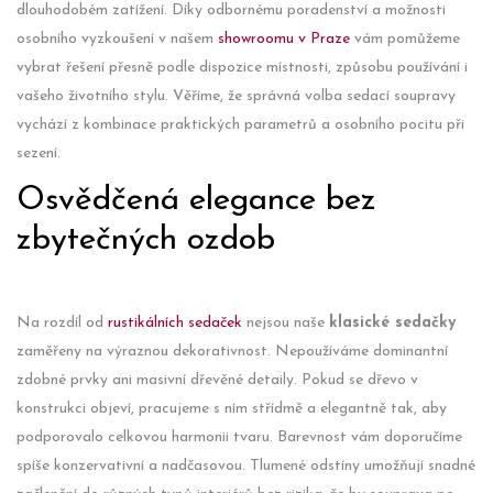
dlouhodobém zatížení. Díky odbornému poradenství a možnosti
osobního vyzkoušení v našem
showroomu v Praze
vám pomůžeme
vybrat řešení přesně podle dispozice místnosti, způsobu používání i
vašeho životního stylu. Věříme, že správná volba sedací soupravy
vychází z kombinace praktických parametrů a osobního pocitu při
sezení.
Osvědčená elegance bez
zbytečných ozdob
Na rozdíl od
rustikálních sedaček
nejsou naše
klasické sedačky
zaměřeny na výraznou dekorativnost. Nepoužíváme dominantní
zdobné prvky ani masivní dřevěné detaily. Pokud se dřevo v
konstrukci objeví, pracujeme s ním střídmě a elegantně tak, aby
podporovalo celkovou harmonii tvaru. Barevnost vám doporučíme
spíše konzervativní a nadčasovou. Tlumené odstíny umožňují snadné