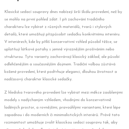
Klasické sedací soupravy dnes nabízejí širší škálu provedení, než by
se mohlo na první pohled zdát. I při zachování tradičního
charakteru lze vybírat z různých materiálů, tvarů i stylových
detailů, které umožňují přizpůsobit sedačku konkrétnímu interiéru.
V interiérech, kde by příliš konzervativní vzhled působil těžce, se
uplatňují látkové potahy s jemně výraznějším prošíváním nebo
strukturou. Tyto varianty zachovávají klasický základ, ale působí
odlehčenějším a současnějším dojmem. Tradiční volbou zůstává
kožené provedení, které podtrhuje eleganci, dlouhou životnost a
nadčasový charakter klasické sedačky.
Z hlediska tvarového provedení lze vybírat mezi měkce zaoblenými
modely s nadýchaným vzhledem, vhodnými do konzervativně
laděných prostor, a rovnějšími, pravoúhlými variantami, které lépe
zapadnou i do moderních či minimalistických interiérů. Právě tato
rozmanitost umožňuje zvolit klasickou sedací soupravu tak, aby