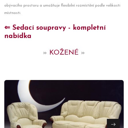
obývacího prostoru a umožňuje flexibilní rozmístění podle velikosti
místnosti.
⇐ Sedací soupravy - kompletní
nabídka
»
KOŽENÉ
»