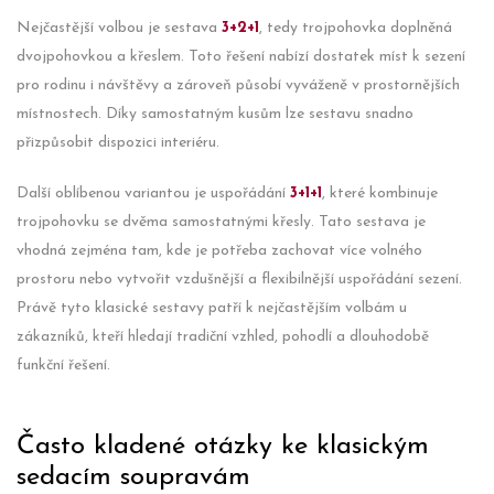
Nejčastější volbou je sestava
3+2+1
, tedy trojpohovka doplněná
dvojpohovkou a křeslem. Toto řešení nabízí dostatek míst k sezení
pro rodinu i návštěvy a zároveň působí vyváženě v prostornějších
místnostech. Díky samostatným kusům lze sestavu snadno
přizpůsobit dispozici interiéru.
Další oblíbenou variantou je uspořádání
3+1+1
, které kombinuje
trojpohovku se dvěma samostatnými křesly. Tato sestava je
vhodná zejména tam, kde je potřeba zachovat více volného
prostoru nebo vytvořit vzdušnější a flexibilnější uspořádání sezení.
Právě tyto klasické sestavy patří k nejčastějším volbám u
zákazníků, kteří hledají tradiční vzhled, pohodlí a dlouhodobě
funkční řešení.
Často kladené otázky ke klasickým
sedacím soupravám