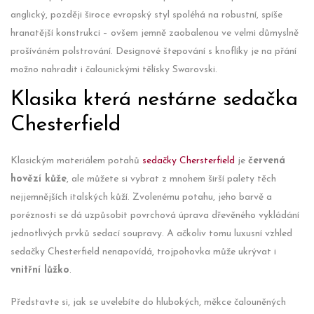
anglický, později široce evropský styl spoléhá na robustní, spíše
hranatější konstrukci – ovšem jemně zaobalenou ve velmi důmyslně
prošíváném polstrování. Designové štepování s knoflíky je na přání
možno nahradit i čalounickými tělísky Swarovski.
Klasika která nestárne sedačka
Chesterfield
Klasickým materiálem potahů
sedačky Chersterfield
je
červená
hovězí kůže
, ale můžete si vybrat z mnohem širší palety těch
nejjemnějších italských kůží. Zvolenému potahu, jeho barvě a
poréznosti se dá uzpůsobit povrchová úprava dřevěného vykládání
jednotlivých prvků sedací soupravy. A ačkoliv tomu luxusní vzhled
sedačky Chesterfield nenapovídá, trojpohovka může ukrývat i
vnitřní lůžko
.
Představte si, jak se uvelebíte do hlubokých, měkce čalouněných