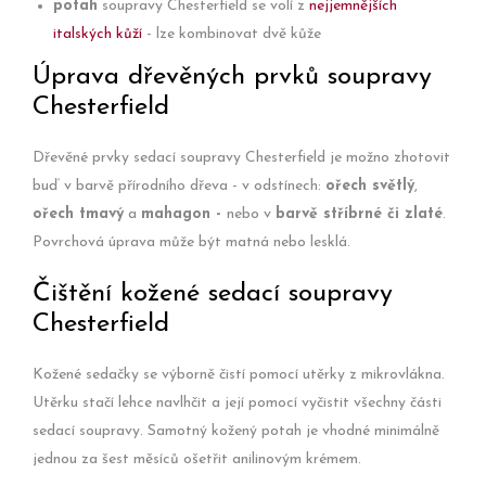
potah
soupravy Chesterfield se volí z
nejjemnějších
italských kůží
- lze kombinovat dvě kůže
Úprava dřevěných prvků soupravy
Chesterfield
Dřevěné prvky sedací soupravy Chesterfield je možno zhotovit
buď v barvě přírodního dřeva - v odstínech:
ořech světlý
,
ořech tmavý
a
mahagon -
nebo v
barvě stříbrné či zlaté
.
Povrchová úprava může být matná nebo lesklá.
Čištění kožené sedací soupravy
Chesterfield
Kožené sedačky se výborně čistí pomocí utěrky z mikrovlákna.
Utěrku stačí lehce navlhčit a její pomocí vyčistit všechny části
sedací soupravy. Samotný kožený potah je vhodné minimálně
jednou za šest měsíců ošetřit anilinovým krémem.