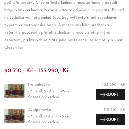
polštářů sedačky Chesterfield s knihou v ruce, zatímco v pozadí
hraje relaxační hudba. Nebo si užíváte odpolední čaj o páté. Pohled
na sedačku vám připomíná časy, kdy byl tento rituál zavedeným
zvykem ve viktoriánské Anglii. A možná vás láká představa
večerního posezení s přáteli, s drinkem v ruce a s příjemnými
debatami, při kterých se cítíte jako byste seděli se samotným sirem
Churchillem.
90 710,- Kč - 133 290,- Kč
Trojpohovka
133 290,- Kč
v.75 x dl. 220 x hl. 95 cm
KOUPIT
Kožené provedení
Dvojpohovka
112 310,- Kč
v.75 x dl. 170 x hl. 95 cm
KOUPIT
Kožené provedení