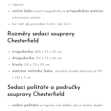
taburet
vnitřní lůžko
uvnitř trojpohovky
s ortopedickou matrací
a kovovým roštem
lze volit jak provedení 3+2+1, tak 3+1+1
Rozměry sedací soupravy
Chesterfield
trojpohovka
: 220 x 75 x 95 cm
dvojpohovka
: 170 x 75 x 95 cm
křeslo
: 110 x 75 x 95 cm
matrace vnitřního lůžka
: největší rozměr matrace je 178
x 133 x 7 cm
Sedací polštáře a područky
soupravy Chesterfield
sedací polštáře
se typicky volí měkké, ale je možno dodat