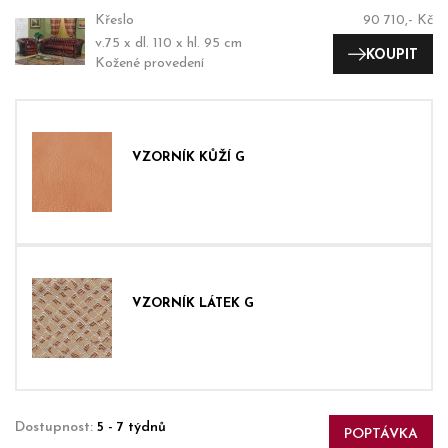
Křeslo
90 710,- Kč
v.75 x dl. 110 x hl. 95 cm
KOUPIT
Kožené provedení
VZORNÍK KŮŽÍ G
VZORNÍK LÁTEK G
Dostupnost:
5 - 7 týdnů
POPTÁVKA