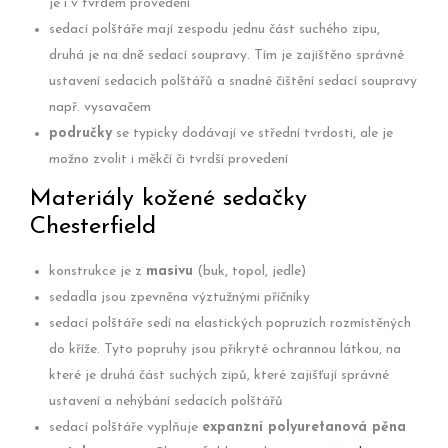
je i v tvrdém provedení
sedací polštáře mají zespodu jednu část suchého zipu,
druhá je na dně sedací soupravy. Tím je zajištěno správné
ustavení sedacich polštářů a snadné čištění sedací soupravy
např. vysavačem
područky
se typicky dodávají ve střední tvrdosti, ale je
možno zvolit i měkčí či tvrdší provedení
Materiály kožené sedačky
Chesterfield
konstrukce je z
masivu
(buk, topol, jedle)
sedadla jsou zpevněna výztužnými příčníky
sedací polštáře sedí na elastických popruzích rozmístěných
do kříže. Tyto popruhy jsou přikryté ochrannou látkou, na
které je druhá část suchých zipů, které zajišťují správné
ustavení a nehýbání sedacích polštářů
sedací polštáře vyplňuje
expanzní polyuretanová pěna