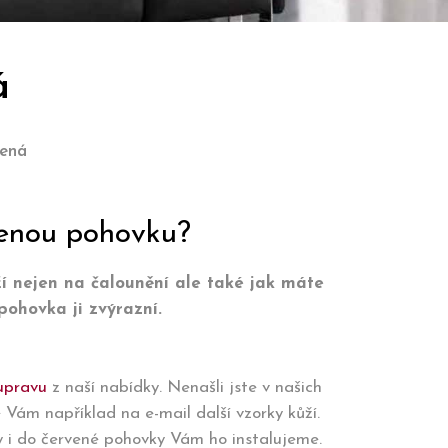
á
vená
venou pohovku?
ží nejen na čalounění ale také jak máte
pohovka ji zvýrazní.
upravu
z naší nabídky. Nenašli jste v našich
 Vám například na e-mail další vzorky kůží.
y i do červené pohovky Vám ho instalujeme.