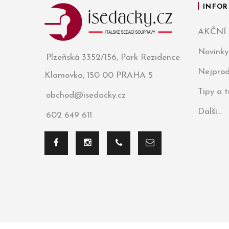
INFOR
AKČNÍ
Novinky
Plzeňská 3352/156, Park Rezidence
Nejprod
Klamovka, 150 00 PRAHA 5
Tipy a 
obchod@isedacky.cz
Další...
602 649 611