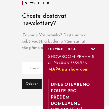
NEWSLETTER
Chcete dostávat
newslettery?
Zajímají Vás novinky? Dejte nám o
sobě vědět, a budeme Vám zasílat
vše přímo na e-mail.
OTEVÍRACÍ DOBA
SHOWROOM PRAHA 5
ul. Plzeňská 3352/156
MAPA na showroom
DNES OTEVŘENO
POUZE PRO
PŘEDEM
DOMLUVENÉ