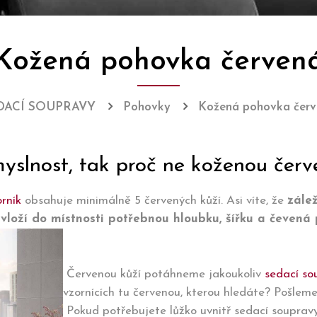
Kožená pohovka červen
DACÍ SOUPRAVY
Pohovky
Kožená pohovka čer
slnost, tak proč ne koženou čer
orník
obsahuje minimálně 5 červených kůží. Asi víte, že
zále
 vloží do místnosti potřebnou hloubku, šířku a čevená 
Červenou kůží potáhneme jakoukoliv
sedací so
vzornících tu červenou, kterou hledáte? Pošleme
Pokud potřebujete lůžko uvnitř sedací souprav