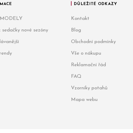
MACE
DŮLEŽITÉ ODKAZY
 MODELY
Kontakt
: sedačky nové sezóny
Blog
ávanější
Obchodní podmínky
trendy
Vše o nákupu
Reklamační řád
FAQ
Vzorníky potahů
Mapa webu