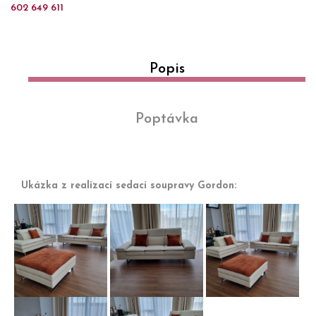
602 649 611
Popis
Poptávka
Ukázka z realizací sedací soupravy Gordon:
Sestava
Trojpohovka
Sedačka 
sedaček
Gordon s
látce
Gordon s
polohovacími
Gordon s
podnožkou.
područkami.
podnožko
Sedačka
Podnožka
v