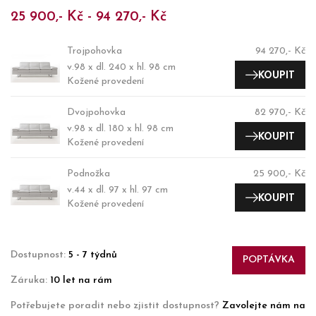
25 900,- Kč - 94 270,- Kč
Trojpohovka
94 270,- Kč
v.98 x dl. 240 x hl. 98 cm
KOUPIT
Kožené provedení
Dvojpohovka
82 970,- Kč
v.98 x dl. 180 x hl. 98 cm
KOUPIT
Kožené provedení
Podnožka
25 900,- Kč
v.44 x dl. 97 x hl. 97 cm
KOUPIT
Kožené provedení
Dostupnost:
5 - 7 týdnů
POPTÁVKA
Záruka:
10 let na rám
Potřebujete poradit nebo zjistit dostupnost?
Zavolejte nám na