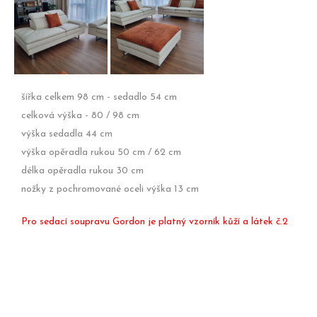
na míru
Gordon ve
manšestro
Gordon
dvojbarevném
látce.
dle přání
provedení.
zákazníka,
šířka celkem 98 cm - sedadlo 54 cm
světlý a
celková výška - 80 / 98 cm
výška sedadla 44 cm
zemitý
výška opěradla rukou 50 cm / 62 cm
manšestr.
délka opěradla rukou 30 cm
nožky z pochromované oceli výška 13 cm
Pro sedací soupravu Gordon je platný vzorník kůží a látek č.2