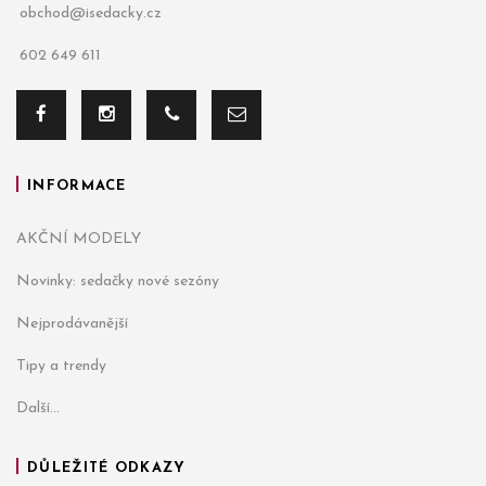
obchod@isedacky.cz
602 649 611
INFORMACE
AKČNÍ MODELY
Novinky: sedačky nové sezóny
Nejprodávanější
Tipy a trendy
Další...
DŮLEŽITÉ ODKAZY