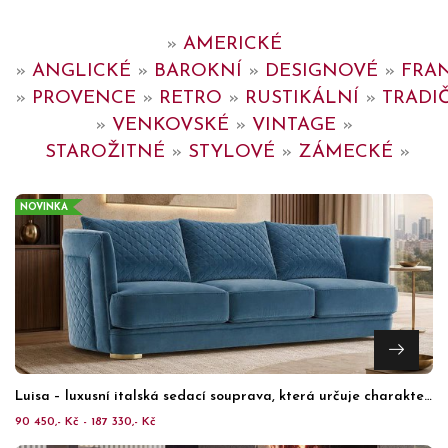
»
AMERICKÉ
»
ANGLICKÉ
»
BAROKNÍ
»
DESIGNOVÉ
»
FRA
»
PROVENCE
»
RETRO
»
RUSTIKÁLNÍ
»
TRADI
»
VENKOVSKÉ
»
VINTAGE
»
STAROŽITNÉ
»
STYLOVÉ
»
ZÁMECKÉ
»
NOVINKA
Luisa – luxusní italská sedací souprava, která určuje charakter interiéru
90 450,- Kč - 187 330,- Kč