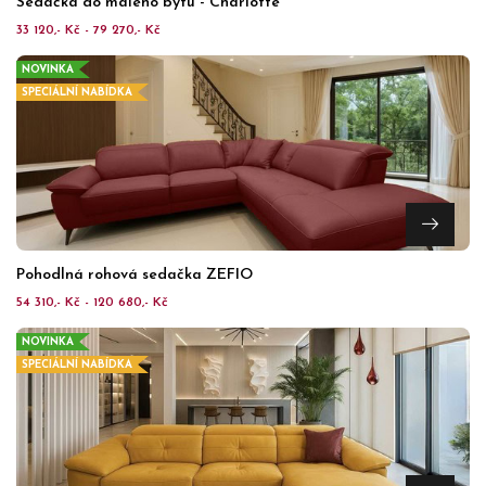
Sedačka do malého bytu - Charlotte
33 120,- Kč - 79 270,- Kč
NOVINKA
SPECIÁLNÍ NABÍDKA
Pohodlná rohová sedačka ZEFIO
54 310,- Kč - 120 680,- Kč
NOVINKA
SPECIÁLNÍ NABÍDKA