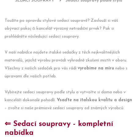
SEDACÍ SOUPRAVY
Sedací soupravy podle stylu
Toužíte po opravdu stylové sedací soupravě? Zaslouží si váš
obývací pokoj či kancelář výrazný netradiční prvek? Pak si
prohlédněte následující sedací soupravy.
V naší nabídce najdete italské sedačky z těch nejkvalitnějších
materiálů, jejichž výrobu provádí výhradně zkušení mistři v oboru.
Všechny z našich sedaček pro vás rádi
vyrobíme na míru
nebo s
úpravami dle vašich potřeb.
Vybírejte sedací soupravy podle stylu a vytvořte si doma nebo v
kanceláři dokonalé pohodlí.
Vsaďte na italskou kvalitu a design
– zvolte si naše prémiové sedací soupravy od známých výrobců.
⇐ Sedací soupravy - kompletní
nabídka