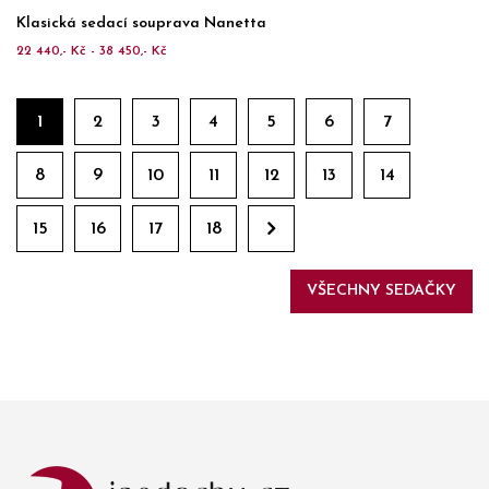
Klasická sedací souprava Nanetta
22 440,- Kč - 38 450,- Kč
1
2
3
4
5
6
7
8
9
10
11
12
13
14
15
16
17
18
VŠECHNY SEDAČKY