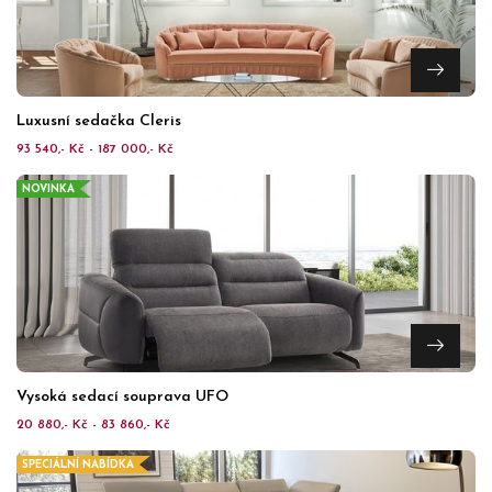
Luxusní sedačka Cleris
93 540,- Kč - 187 000,- Kč
NOVINKA
Vysoká sedací souprava UFO
20 880,- Kč - 83 860,- Kč
SPECIÁLNÍ NABÍDKA