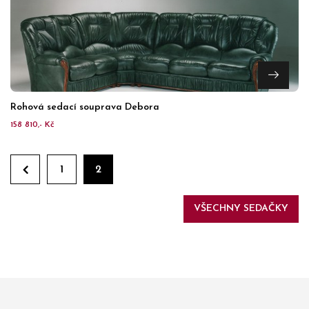
Rohová sedací souprava Debora
158 810,- Kč
1
2
VŠECHNY SEDAČKY