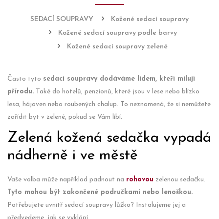
SEDACÍ SOUPRAVY
Kožené sedací soupravy
Kožené sedací soupravy podle barvy
Kožené sedací soupravy zelené
Často tyto
sedací soupravy dodáváme lidem, kteří milují
přírodu.
Také do hotelů, penzionů, které jsou v lese nebo blízko
lesa, hájoven nebo roubených chalup. To neznamená, že si nemůžete
zařídit byt v zelené, pokud se Vám líbí.
Zelená kožená sedačka vypadá
nádherně i ve městě
Vaše volba může například padnout na
rohovou
zelenou sedačku.
Tyto mohou být zakončené područkami nebo lenoškou.
Potřebujete uvnitř sedací soupravy lůžko? Instalujeme jej a
předvedeme, jak se vyklápí.