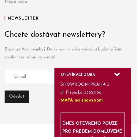
Mapa webu
NEWSLETTER
Chcete dostávat newslettery?
Zajímají Vás novinky? Dejte nám o sobě vědět, a budeme Vám
zasílat vše přímo na e-mail.
OTEVÍRACÍ DOBA
SHOWROOM PRAHA 5
ul. Plzeňská 3352/156
MAPA na showroom
DNES OTEVŘENO POUZE
PRO PŘEDEM DOMLUVENÉ