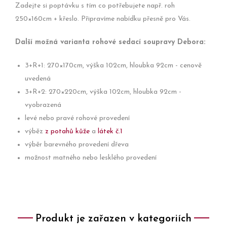
Zadejte si poptávku s tím co potřebujete např. roh
250×160cm + křeslo. Připravíme nabídku přesně pro Vás.
Další možná varianta rohové sedací soupravy Debora:
3+R+1: 270×170cm, výška 102cm, hloubka 92cm - cenově
uvedená
3+R+2: 270×220cm, výška 102cm, hloubka 92cm -
vyobrazená
levé nebo pravé rohové provedení
výběz
z potahů kůže
a
látek č.1
výběr barevného provedení dřeva
možnost matného nebo lesklého provedení
Produkt je zařazen v kategoriích