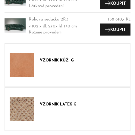
v.102 x dl. 270x hl. 170 cm
KOUPIT
Látkové provedení
Rohová sedačka 2R3
158 810,- Kč
v.102 x dl. 270x hl. 170 cm
KOUPIT
Kožené provedení
VZORNÍK KŮŽÍ G
VZORNÍK LÁTEK G