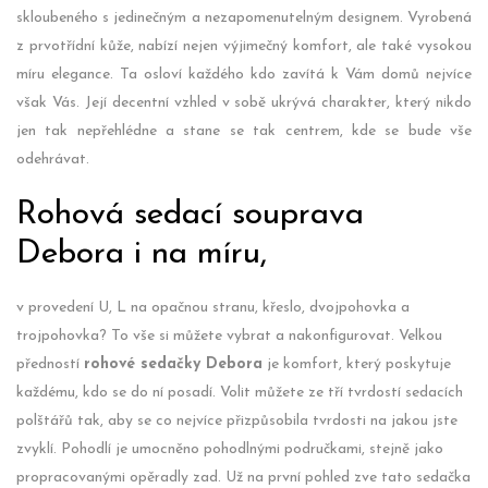
skloubeného s jedinečným a nezapomenutelným designem. Vyrobená
z prvotřídní kůže, nabízí nejen výjimečný komfort, ale také vysokou
míru elegance. Ta osloví každého kdo zavítá k Vám domů nejvíce
však Vás. Její decentní vzhled v sobě ukrývá charakter, který nikdo
jen tak nepřehlédne a stane se tak centrem, kde se bude vše
odehrávat.
Rohová sedací souprava
Debora i na míru,
v provedení U, L na opačnou stranu, křeslo, dvojpohovka a
trojpohovka? To vše si můžete vybrat a nakonfigurovat.
Velkou
předností
rohové sedačky Debora
je komfort, který poskytuje
každému, kdo se do ní posadí. Volit můžete ze tří tvrdostí sedacích
polštářů tak, aby se co nejvíce přizpůsobila tvrdosti na jakou jste
zvyklí. Pohodlí je umocněno pohodlnými područkami, stejně jako
propracovanými opěradly zad. Už na první pohled zve tato sedačka