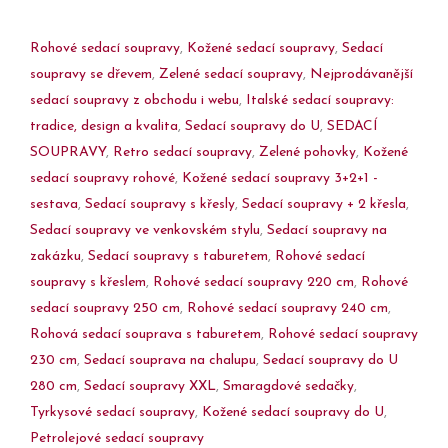
Rohové sedací soupravy
,
Kožené sedací soupravy
,
Sedací
soupravy se dřevem
,
Zelené sedací soupravy
,
Nejprodávanější
sedací soupravy z obchodu i webu
,
Italské sedací soupravy:
tradice, design a kvalita
,
Sedací soupravy do U
,
SEDACÍ
SOUPRAVY
,
Retro sedací soupravy
,
Zelené pohovky
,
Kožené
sedací soupravy rohové
,
Kožené sedací soupravy 3+2+1 -
sestava
,
Sedací soupravy s křesly
,
Sedací soupravy + 2 křesla
,
Sedací soupravy ve venkovském stylu
,
Sedací soupravy na
zakázku
,
Sedací soupravy s taburetem
,
Rohové sedací
soupravy s křeslem
,
Rohové sedací soupravy 220 cm
,
Rohové
sedací soupravy 250 cm
,
Rohové sedací soupravy 240 cm
,
Rohová sedací souprava s taburetem
,
Rohové sedací soupravy
230 cm
,
Sedací souprava na chalupu
,
Sedací soupravy do U
280 cm
,
Sedací soupravy XXL
,
Smaragdové sedačky
,
Tyrkysové sedací soupravy
,
Kožené sedací soupravy do U
,
Petrolejové sedací soupravy