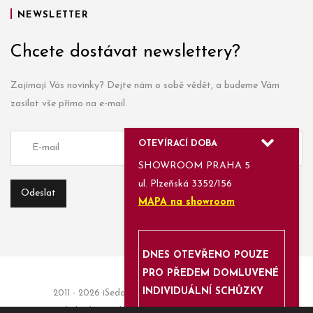
NEWSLETTER
Chcete dostávat newslettery?
Zajímají Vás novinky? Dejte nám o sobě vědět, a budeme Vám
zasílat vše přímo na e-mail.
OTEVÍRACÍ DOBA
SHOWROOM PRAHA 5
ul. Plzeňská 3352/156
MAPA na showroom
DNES OTEVŘENO POUZE
PRO PŘEDEM DOMLUVENÉ
INDIVIDUÁLNÍ SCHŮZKY
2011 - 2026 iSedačky.cz | Informace a objednávky:
obchod(a)isedacky.cz | Enjoyed with
Azami.cz