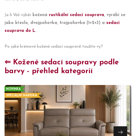
Je-li Váš výběr
kožená
rustikální sedací souprava
, vyrábí se
jako křeslo, dvojpohovka, trojpohovka (1+2+3) a
sedací
souprava do L
.
Po jaké krémové kožené sedací soupravě toužíte vy?
⇐ Kožené sedací soupravy podle
barvy - přehled kategorií
NOVINKA
SPECIÁLNÍ NABÍDKA