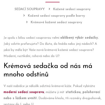
SEDACÍ SOUPRAVY
Kožené sedací soupravy
Kožené sedací soupravy podle barvy
Krémové kožené sedací soupravy
Je spolu s bílou sedací soupravou velmi
oblíbený výběr sedačky.
Jaký odstín preferujete? Do žluta, do hněda nebo jiný nádech? A
jaká by měla být Vaše nová krémová kožená sedací souprava?
Moderní, rustikální, rohová nebo do U?
Krémová sedačka od nás má
mnoho odstínů
V naší nabídce je několik odstínů krémové kůže. Pokud vybíráte
moderní sedací soupravu
, můžete ji mít
statickou, polohovací
nebo s lůžkem uvnitř.
Dodáváme křeslo, tři rozměry dvojpohovek,
sestavy do L nebo U.