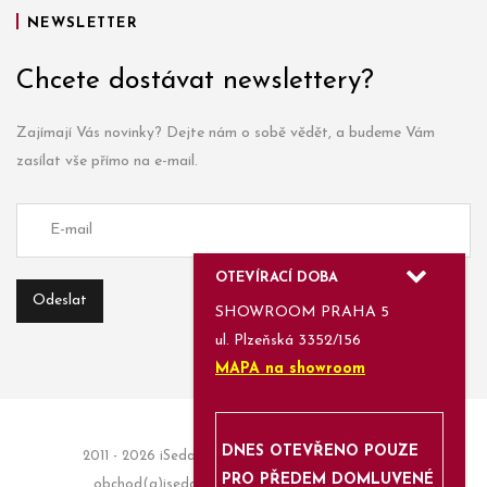
NEWSLETTER
Chcete dostávat newslettery?
Zajímají Vás novinky? Dejte nám o sobě vědět, a budeme Vám
zasílat vše přímo na e-mail.
OTEVÍRACÍ DOBA
SHOWROOM PRAHA 5
ul. Plzeňská 3352/156
MAPA na showroom
DNES OTEVŘENO POUZE
2011 - 2026 iSedačky.cz | Informace a objednávky:
PRO PŘEDEM DOMLUVENÉ
obchod(a)isedacky.cz | Enjoyed with
Azami.cz