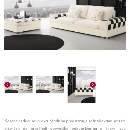
Kožená sedací souprava Madison představuje sofistikovaný systém
určených do prostředí obývacího pokoje.Design a tvary jsou