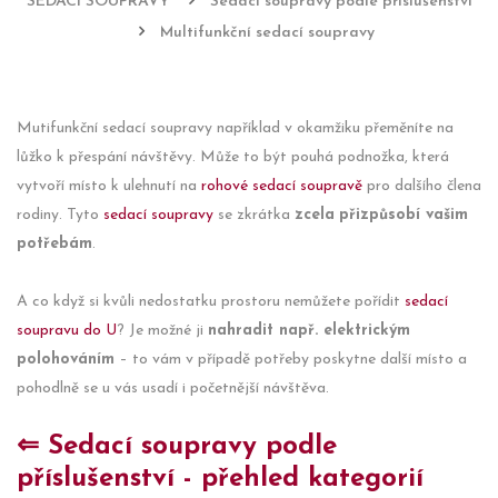
SEDACÍ SOUPRAVY
Sedací soupravy podle příslušenství
Multifunkční sedací soupravy
Mutifunkční sedací soupravy například v okamžiku přeměníte na
lůžko k přespání návštěvy. Může to být pouhá podnožka, která
vytvoří místo k ulehnutí na
rohové sedací soupravě
pro dalšího člena
rodiny. Tyto
sedací soupravy
se zkrátka
zcela
přizpůsobí vašim
potřebám
.
A co když si kvůli nedostatku prostoru nemůžete pořídit
sedací
soupravu do U
? Je možné ji
nahradit např. elektrickým
polohováním
– to vám v případě potřeby poskytne další místo a
pohodlně se u vás usadí i početnější návštěva.
⇐ Sedací soupravy podle
příslušenství - přehled kategorií