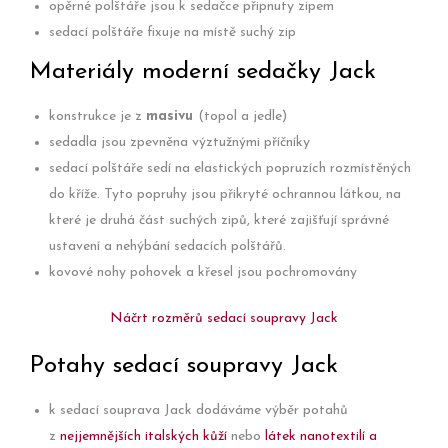
opěrné polštáře jsou k sedačce připnuty zipem
sedací polštáře fixuje na místě suchý zip
Materiály moderní sedačky Jack
konstrukce je z
masivu
(topol a jedle)
sedadla jsou zpevněna výztužnými příčníky
sedací polštáře sedí na elastických popruzích rozmístěných
do kříže. Tyto popruhy jsou přikryté ochrannou látkou, na
které je druhá část suchých zipů, které zajišťují správné
ustavení a nehýbání sedacích polštářů.
kovové nohy pohovek a křesel jsou pochromovány
Náčrt rozměrů sedací soupravy Jack
Potahy sedací soupravy Jack
k sedací souprava Jack dodáváme výběr potahů
z
nejjemnějších italských kůží
nebo
látek nanotextilí a