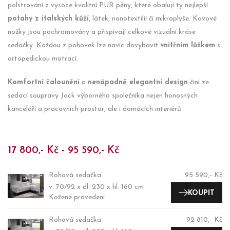
polstrování z vysoce kvalitní PUR pěny, které obalují ty nejlepší
potahy z italských kůží
, látek, nanotextilií či mikroplyše. Kovové
nožky jsou pochromovány a přispívají celkové vizuální kráse
sedačky. Každou z pohovek lze navíc dovybavit
vnitřním lůžkem
s
ortopedickou matrací.
Komfortní čalounění
a
nenápadně elegantní design
činí ze
sedací soupravy Jack výborného společníka nejen honosných
kanceláří a pracovních prostor, ale i domácích interiérů.
17 800,- Kč - 95 590,- Kč
Rohová sedačka
95 590,- Kč
v. 70/92 x dl. 230 x hl. 160 cm
KOUPIT
Kožené provedení
Rohová sedačka
92 810,- Kč