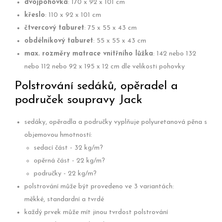
dvojpohovka
: 170 x 92 x 101 cm
křeslo
: 110 x 92 x 101 cm
čtvercový taburet
: 75 x 55 x 43 cm
obdélníkový taburet
: 55 x 55 x 43 cm
max. rozměry matrace vnitřního lůžka
: 142 nebo 132
nebo 112 nebo 92 x 195 x 12 cm dle velikosti pohovky
Polstrování sedáků, opěradel a
područek soupravy Jack
sedáky, opěradla a područky vyplňuje polyuretanová pěna s
objemovou hmotností:
sedací část - 32 kg/m?
opěrná část - 22 kg/m?
područky - 22 kg/m?
polstrování může být provedeno ve 3 variantách:
měkké, standardní a tvrdé
každý prvek může mít jinou tvrdost polstrování