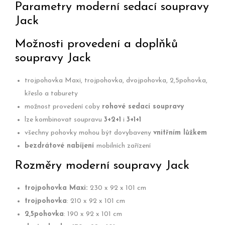
Parametry moderní sedací soupravy
Jack
Možnosti provedení a doplňků
soupravy Jack
trojpohovka Maxi, trojpohovka, dvojpohovka, 2,5pohovka,
křeslo a taburety
možnost provedení coby
rohové sedací soupravy
lze kombinovat soupravu
3+2+1
i
3+1+1
všechny pohovky mohou být dovybaveny
vnitřním lůžkem
bezdrátové nabíjení
mobilních zařízení
Rozměry moderní soupravy Jack
trojpohovka Maxi:
230 x 92 x 101 cm
trojpohovka
: 210 x 92 x 101 cm
2,5pohovka
: 190 x 92 x 101 cm