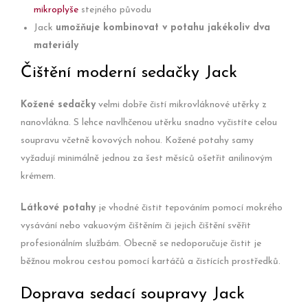
mikroplyše
stejného původu
Jack
umožňuje kombinovat v potahu jakékoliv dva
materiály
Čištění moderní sedačky Jack
Kožené sedačky
velmi dobře čistí mikrovláknové utěrky z
nanovlákna. S lehce navlhčenou utěrku snadno vyčistíte celou
soupravu včetně kovových nohou. Kožené potahy samy
vyžadují minimálně jednou za šest měsíců ošetřit anilinovým
krémem.
Látkové potahy
je vhodné čistit tepováním pomocí mokrého
vysávání nebo vakuovým čištěním či jejich čištění svěřit
profesionálním službám. Obecně se nedoporučuje čistit je
běžnou mokrou cestou pomocí kartáčů a čistících prostředků.
Doprava sedací soupravy Jack