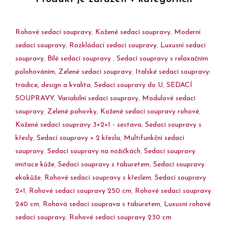
Rohové sedací soupravy
,
Kožené sedací soupravy
,
Moderní
sedací soupravy
,
Rozkládací sedací soupravy
,
Luxusní sedací
soupravy
,
Bílé sedací soupravy
,
Sedací soupravy s relaxačním
polohováním
,
Zelené sedací soupravy
,
Italské sedací soupravy:
tradice, design a kvalita
,
Sedací soupravy do U
,
SEDACÍ
SOUPRAVY
,
Variabilní sedací soupravy
,
Modulové sedací
soupravy
,
Zelené pohovky
,
Kožené sedací soupravy rohové
,
Kožené sedací soupravy 3+2+1 - sestava
,
Sedací soupravy s
křesly
,
Sedací soupravy + 2 křesla
,
Multifunkční sedací
soupravy
,
Sedací soupravy na nožičkách
,
Sedací soupravy
imitace kůže
,
Sedací soupravy s taburetem
,
Sedací soupravy
ekokůže
,
Rohové sedací soupravy s křeslem
,
Sedací soupravy
2+1
,
Rohové sedací soupravy 250 cm
,
Rohové sedací soupravy
240 cm
,
Rohová sedací souprava s taburetem
,
Luxusní rohové
sedací soupravy
,
Rohové sedací soupravy 230 cm