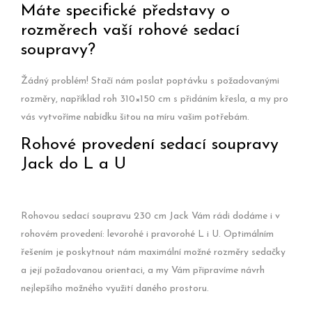
Máte specifické představy o
rozměrech vaší rohové sedací
soupravy?
Žádný problém! Stačí nám poslat poptávku s požadovanými
rozměry, například roh 310×150 cm s přidáním křesla, a my pro
vás vytvoříme nabídku šitou na míru vašim potřebám.
Rohové provedení sedací soupravy
Jack do L a U
Rohovou sedací soupravu 230 cm Jack Vám rádi dodáme i v
rohovém provedení: levorohé i pravorohé L i U. Optimálním
řešením je poskytnout nám maximální možné rozměry sedačky
a její požadovanou orientaci, a my Vám připravíme návrh
nejlepšího možného využití daného prostoru.