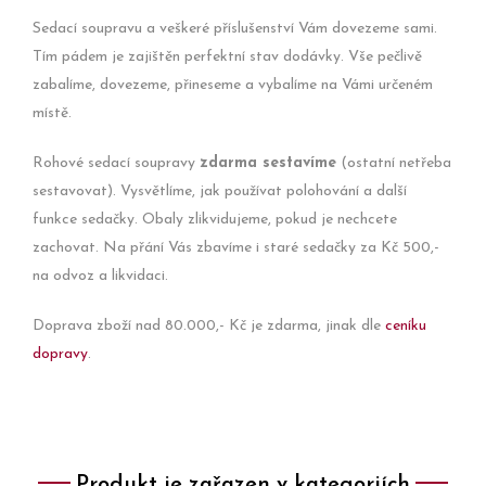
Sedací soupravu a veškeré příslušenství Vám dovezeme sami.
Tím pádem je zajištěn perfektní stav dodávky. Vše pečlivě
zabalíme, dovezeme, přineseme a vybalíme na Vámi určeném
místě.
Rohové sedací soupravy
zdarma sestavíme
(ostatní netřeba
sestavovat). Vysvětlíme, jak používat polohování a další
funkce sedačky. Obaly zlikvidujeme, pokud je nechcete
zachovat. Na přání Vás zbavíme i staré sedačky za Kč 500,-
na odvoz a likvidaci.
Doprava zboží nad 80.000,- Kč je zdarma, jinak dle
ceníku
dopravy
.
Produkt je zařazen v kategoriích