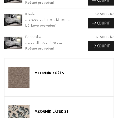
KOUPIT
Kožené provedení
Křeslo
39 800,- Kč
v. 70/92 x dl. 110 x hl. 101 cm
KOUPIT
Látkové provedení
Podnožka
17 800,- Kč
v.43 x dl. 55 x hl.78 cm
KOUPIT
Kožené provedení
VZORNÍK KŮŽÍ ST
VZORNÍK LÁTEK ST