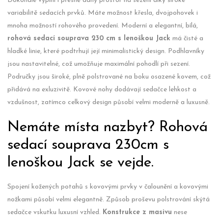
Dokonale vyplní i přesně daný prostor na sezení díky široké
variabilitě sedacích prvků. Máte možnost křesla, dvojpohovek i
mnoha možností rohového provedení. Moderní a elegantní, bílá,
rohová sedací souprava 230 cm s lenoškou Jack
má čisté a
hladké linie, které podtrhují její minimalistický design. Podhlavníky
jsou nastavitelné, což umožňuje maximální pohodlí při sezení.
Područky jsou široké, plně polstrované na boku osazené kovem, což
přidává na exluzivitě. Kovové nohy dodávají sedačce lehkost a
vzdušnost, zatímco celkový design působí velmi moderně a luxusně.
Nemáte místa nazbyt? Rohová
sedací souprava 230cm s
lenoškou Jack se vejde.
Spojení kožených potahů s kovovými prvky v čalounění a kovovými
nožkami působí velmi elegantně. Způsob proševu polstrování skýtá
sedačce vskutku luxusní vzhled.
Konstrukce z masivu
nese