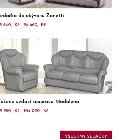
edačka do obýváku Zanetti
5 640,- Kč - 94 660,- Kč
ožená sedací souprava Madalena
9 950,- Kč - 104 090,- Kč
VŠECHNY SEDAČKY