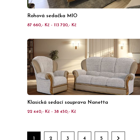
Rohová sedačka MIO
87 660,- Kč - 113 720,- Kč
Klasická sedací souprava Nanetta
22 440,- Kč - 38 450,- Kč
1
2
3
4
5