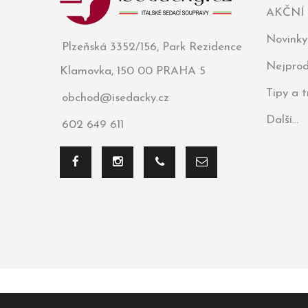
AKČNÍ
Novinky
Plzeňská 3352/156, Park Rezidence
Nejprod
Klamovka, 150 00 PRAHA 5
Tipy a 
obchod@isedacky.cz
Další...
602 649 611