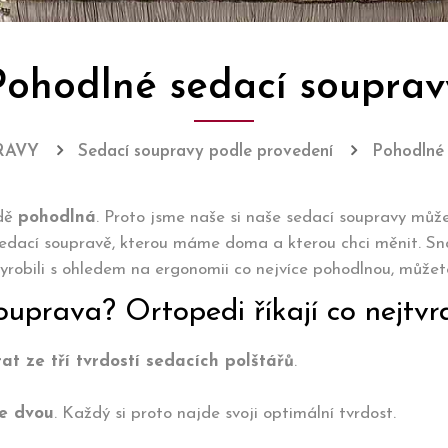
Pohodlné sedací souprav
RAVY
Sedací soupravy podle provedení
Pohodlné 
adě
pohodlná
. Proto jsme naše si naše sedací soupravy může
edací soupravě, kterou máme doma a kterou chci měnit. Snaž
obili s ohledem na ergonomii co nejvíce pohodlnou, můžete v
uprava? Ortopedi říkají co nejtvr
rat ze tří tvrdostí sedacích polštářů
.
e dvou
. Každý si proto najde svoji optimální tvrdost.