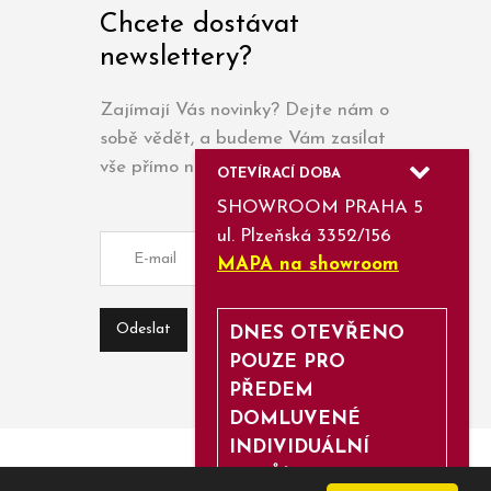
Chcete dostávat
newslettery?
Zajímají Vás novinky? Dejte nám o
sobě vědět, a budeme Vám zasílat
vše přímo na e-mail.
OTEVÍRACÍ DOBA
SHOWROOM PRAHA 5
ul. Plzeňská 3352/156
MAPA na showroom
DNES OTEVŘENO
POUZE PRO
PŘEDEM
DOMLUVENÉ
INDIVIDUÁLNÍ
SCHŮZKY