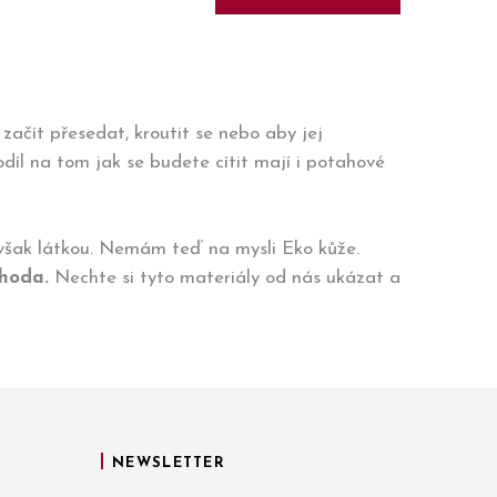
í začít přesedat, kroutit se nebo aby jej
odíl na tom jak se budete cítit mají i potahové
u však látkou. Nemám teď na mysli Eko kůže.
ýhoda.
Nechte si tyto materiály od nás ukázat a
NEWSLETTER