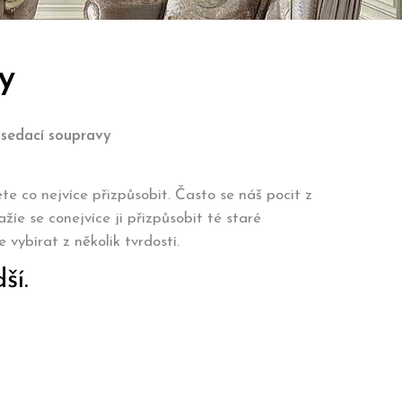
y
sedací soupravy
te co nejvíce přizpůsobit. Často se náš pocit z
íe se conejvíce ji přizpůsobit té staré
ybírat z několik tvrdostí.
dší.