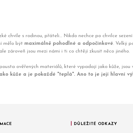
zké chvíle s rodinou, přáteli... Nikdo nechce po chvilce sezen
ní mělo být
maximálně pohodlné a odpočinkové
. Velký p
le zároveň jsou mezi námi i ti co chtějí zkusit něco jiného.
 spousta ověřených materiálů, které vypadají jako kůže, jso
ko kůže a je pokaždé "teplá". Ano to je její hlavní v
MACE
DŮLEŽITÉ ODKAZY