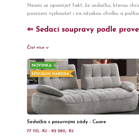
Nesmí se opomíjet fakt, že sedačku, kterou chc
posezení vyzkoušet i na nějakou chvilku a počkat
⇐ Sedací soupravy podle proved
Číst více
NOVINKA
SPECIÁLNÍ NABÍDKA
Sedačka s posuvnými zády - Cuore
77 110,- Kč - 82 280,- Kč