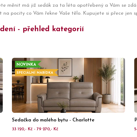
ete měnit má již sedák za ta léta opotřebený a Vám se zdá n
 na pocity co Vám řekne Vaše tělo. Kupujete si přece jen spo
ení - přehled kategorií
NOVINKA
SPECIÁLNÍ NABÍDKA
Sedačka do malého bytu - Charlotte
P
33 120,- Kč - 79 270,- Kč
5