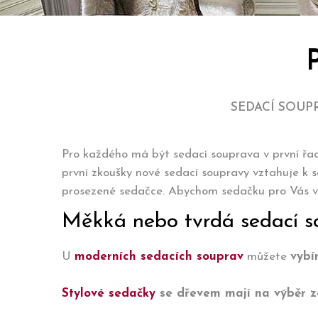
SEDACÍ SOUP
Pro každého má být sedací souprava v první ř
první zkoušky nové sedací soupravy vztahuje k s
prosezené sedačce. Abychom sedačku pro Vás vyr
Měkká nebo tvrdá sedací so
U
moderních sedacích souprav
můžete
vybí
Stylové sedačky
se dřevem mají na výběr z