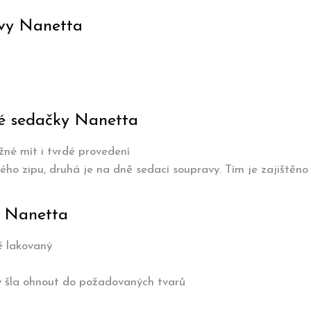
avy Nanetta
cké sedačky Nanetta
žné mít i tvrdé provedení
ého zipu, druhá je na dně sedací soupravy. Tím je zajištěn
y Nanetta
ě lakovaný
aby šla ohnout do požadovaných tvarů