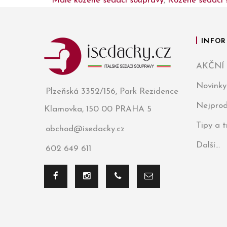
Malé kožené sedací soupravy
,
Kožené sedací 
INFOR
AKČNÍ
Novinky
Plzeňská 3352/156, Park Rezidence
Nejprod
Klamovka, 150 00 PRAHA 5
Tipy a 
obchod@isedacky.cz
Další...
602 649 611