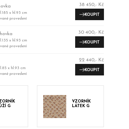
38 450,- Kč
hovka
l.185 x hl.93 cm
KOUPIT
vané provedení
30 400,- Kč
hovka
l.135 x hl.93 cm
KOUPIT
vané provedení
22 440,- Kč
l.85 x hl.93 cm
KOUPIT
vané provedení
ZORNÍK
VZORNÍK
ŮŽÍ G
LÁTEK G