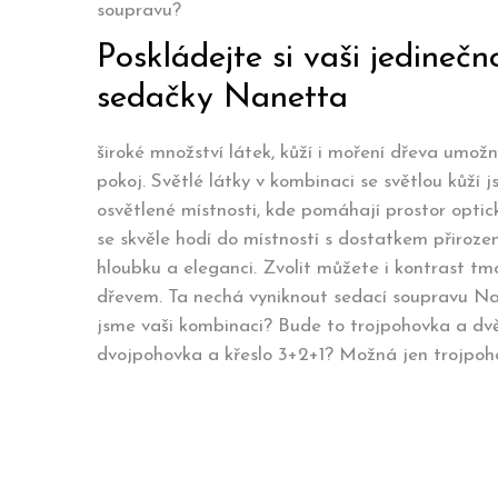
soupravu?
Poskládejte si vaši jedineč
sedačky Nanetta
široké množství látek, kůží i moření dřeva umožn
pokoj. Světlé látky v kombinaci se světlou kůží
osvětlené místnosti, kde pomáhají prostor optic
se skvěle hodí do místností s dostatkem přirozen
hloubku a eleganci. Zvolit můžete i kontrast tma
dřevem. Ta nechá vyniknout sedací soupravu Nane
jsme vaši kombinaci? Bude to trojpohovka a dvě
dvojpohovka a křeslo 3+2+1? Možná jen trojpoho