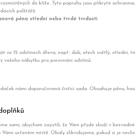
 rozmístěných do kříže. Tyto popruhy jsou přikryté ochrannou
edacích polštářů
anová pěna střední nebo tvrdé tvrdosti
e 12 odstínech dřeva, např.: dub, ořech světlý, střední, tm
z vašeho nábytku pro porovnání odstínů.
daček námi doporučovaná čistící sada. Obsahuje pěnu, houbi
doplňků
íme sami, abychom zajistili, že Vám přijde zboží v bezvadn
 Vámi určeném místě. Obaly zlikvidujeme, pokud si je nechc