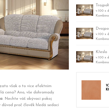
Trojpo
v.100 x d
Kombino
Dvojpo
v.100 x d
Kombino
Křeslo
v.100 x d
Kombino
 zato však o to více efektním
V
K
ělá cena? Ano, vše dohromady
ta
. Nechte váš obývací pokoj
 důvod proč člověk hledá sedací