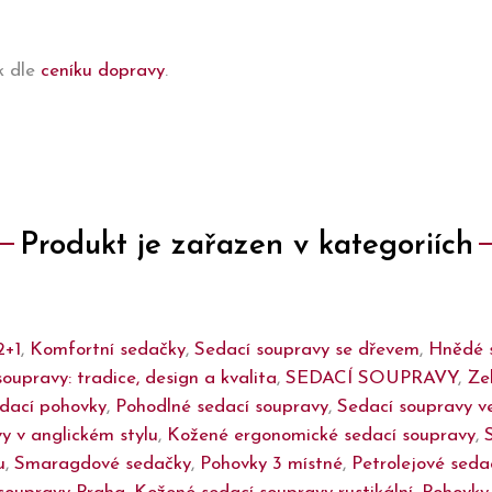
k dle
ceníku dopravy
.
Produkt je zařazen v kategoriích
2+1
,
Komfortní sedačky
,
Sedací soupravy se dřevem
,
Hnědé 
soupravy: tradice, design a kvalita
,
SEDACÍ SOUPRAVY
,
Ze
dací pohovky
,
Pohodlné sedací soupravy
,
Sedací soupravy v
y v anglickém stylu
,
Kožené ergonomické sedací soupravy
,
u
,
Smaragdové sedačky
,
Pohovky 3 místné
,
Petrolejové seda