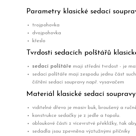
Parametry klasické sedací soupr
trojpohovka
dvojpohovka
křeslo
Tvrdosti sedacích polštářů klasi
sedací polštáře
mají střední tvrdost - je mo
sedací polštáře mají zespodu jednu část such
čištění sedací soupravy např. vysavačem
Materiál klasické sedací souprav
viditelné dřevo je masiv buk, broušený a ručn
konstrukce sedačky je z jedle a topolu.
obloukové části z vícevrstvé překližky, tak 
sedadla jsou zpevněna výztužnými příčníky