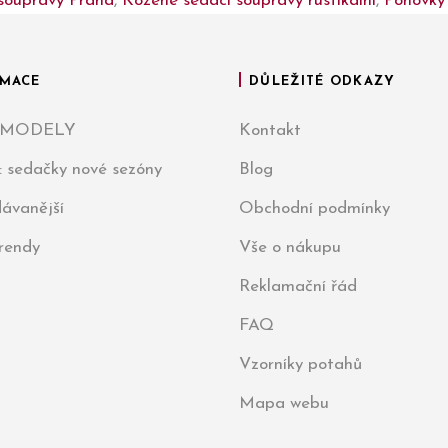
soupravy Praha
,
Kožené sedací soupravy rustikální
,
Pohovky 
MACE
DŮLEŽITÉ ODKAZY
 MODELY
Kontakt
: sedačky nové sezóny
Blog
ávanější
Obchodní podmínky
trendy
Vše o nákupu
Reklamační řád
FAQ
Vzorníky potahů
Mapa webu