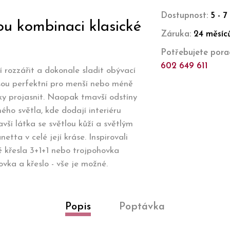
Dostupnost:
5 - 7
nou kombinaci klasické
Záruka:
24 měsíc
Potřebujete porad
602 649 611
í rozzářit a dokonale sladit obývací
 jsou perfektní pro menší nebo méně
ky projasnit. Naopak tmavší odstíny
ého světla, kde dodají interiéru
vší látka se světlou kůží a světlým
tta v celé její kráse. Inspirovali
 křesla 3+1+1 nebo trojpohovka
vka a křeslo - vše je možné.
Popis
Poptávka