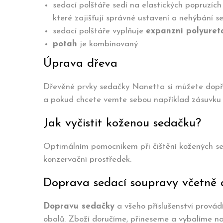
sedací polštáře sedí na elastických popruzích
které zajišťují správné ustavení a nehýbání s
sedací polštáře vyplňuje
expanzní polyuret
potah
je kombinovaný
Úprava dřeva
Dřevěné prvky sedačky Nanetta si můžete dopřát v
a pokud chcete vemte sebou například zásuvku 
Jak vyčistit koženou sedačku?
Optimálním pomocníkem při čištění kožených se
konzervační prostředek.
Doprava sedací soupravy včetně 
Dopravu sedačky
a všeho příslušenství provád
obalů. Zboží doručíme, přineseme a vybalíme na