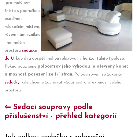
pro malý byt.
Místo s područkou
osadíme i
relaxačním místem,
rázem nám vzníkne
i na malém
prostoru
sedačka
do U
, kde dva dospělí mohou relaxovat v horizontální :-) poloze.
Pokud použijeme
poloostrov jeho výhodou je otevřený konec
a možnost posezení ze tří stran.
Poloostrovem se zakončují
sedačky
, kde chceme zachovat vzdušnost a otevřenost celého
prostoru.
⇐ Sedací soupravy podle
příslušenství - přehled kategorií