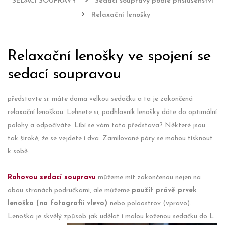
SEDACÍ SOUPRAVY
Sedací soupravy podle příslušenství
Relaxační lenošky
Relaxační lenošky ve spojení se
sedací soupravou
představte si: máte doma velkou sedačku a ta je zakončená
relaxační lenoškou. Lehnete si, podhlavník lenošky dáte do optimální
polohy a odpočíváte. Líbí se vám tato představa? Některé jsou
tak široké, že se vejdete i dva. Zamilované páry se mohou tisknout
k sobě.
Rohovou sedací soupravu
můžeme mít zakončenou nejen na
obou stranách područkami, ale můžeme
použít právě prvek
lenoška (na fotografii vlevo)
nebo poloostrov (vpravo).
Lenoška je skvělý způsob jak udělat i malou koženou sedačku do L