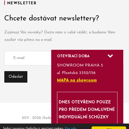
NEWSLETTER
Chcete dostávat newslettery?
Zajímají Vás novinky? Dejte nám o sobě vědět, a budeme Vám
zasílat vše přímo na e-mail.
OTEVÍRACÍ DOBA
SHOWROOM PRAHA 5
ul. Plzeňská 3352/156
MAPA na showroom
DNES OTEVŘENO POUZE
PRO PŘEDEM DOMLUVENÉ
INDIVIDUÁLNÍ SCHŮZKY
2011 - 2026 iSedačky.cz | Informace a objednávky:
obchod(a)isedacky.cz | Enjoyed with
Azami.cz
Sedací soupravy iSedačky.cz používají cookies.
Více info