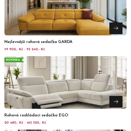
Nejlevnější rohová sedačka GARDA
79 900,- Kč - 93 240,- Kč
NOVINKA
Rohová rozkládací sedačka EGO
20 480,- Kč - 163 320,- Kč