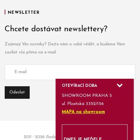
NEWSLETTER
Chcete dostávat newslettery?
Zajímají Vás novinky? Dejte nám o sobě vědět, a budeme Vám
zasílat vše přímo na e-mail.
OTEVÍRACÍ DOBA
SHOWROOM PRAHA 5
ul. Plzeňská 3352/156
MAPA na showroom
2011 - 2026 iSedačky.cz | Informace a objednávky:
DNES JE NEĎELE,