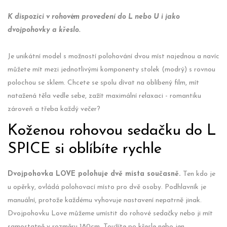
K dispozici v rohovém provedení do L nebo U i jako
dvojpohovky a křeslo.
Je unikátní model s možností polohování dvou míst najednou a navíc
můžete mít mezi jednotlivými komponenty stolek (modrý) s rovnou
polochou se sklem. Chcete se spolu dívat na oblíbený film, mít
natažená těla vedle sebe, zažít maximální relaxaci - romantiku
zároveň a třeba každý večer?
Koženou rohovou sedačku do L
SPICE si oblíbíte rychle
Dvojpohovka LOVE polohuje dvě místa současně.
Ten kdo je
u opěrky, ovládá polohovací místo pro dvě osoby. Podhlavník je
manuální, protože každému vyhovuje nastavení nepatrně jinak.
Dvojpohovku Love můžeme umístit do rohové sedačky nebo ji mít
samostatně v rozměru 180cm. Toužíte po křesle nebo jen