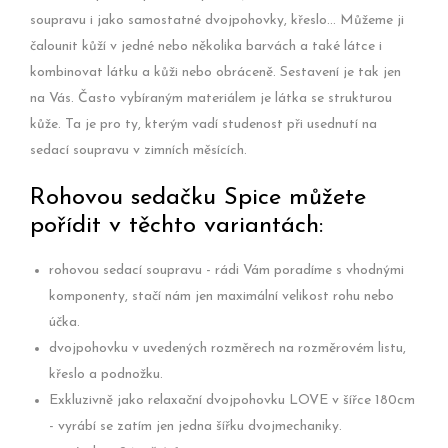
soupravu i jako samostatné dvojpohovky, křeslo... Můžeme ji
čalounit kůží v jedné nebo několika barvách a také látce i
kombinovat látku a kůži nebo obráceně. Sestavení je tak jen
na Vás. Často vybíraným materiálem je látka se strukturou
kůže. Ta je pro ty, kterým vadí studenost při usednutí na
sedací soupravu v zimních měsících.
Rohovou sedačku Spice můžete
pořídit v těchto variantách:
rohovou sedací soupravu - rádi Vám poradíme s vhodnými
komponenty, stačí nám jen maximální velikost rohu nebo
účka.
dvojpohovku v uvedených rozměrech na rozměrovém listu,
křeslo a podnožku.
Exkluzivně jako relaxační dvojpohovku LOVE v šířce 180cm
- vyrábí se zatím jen jedna šířku dvojmechaniky.