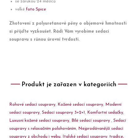
se zárukou 24 měsíců
velké
foto Spice
Zhotovení z polyuretanové pěny o objemové hmotnosti
si přijďte vyzkoušet. Rádi Vám vyrobíme sedací
soupravu s růnou úrovní tvrdosti.
Produkt je zařazen v kategoriích
Rohové sedací soupravy
,
Kožené sedací soupravy
,
Moderní
sedací soupravy
,
Sedací soupravy 3+2+1
,
Komfortní sedačky
,
Luxusní kožené sedací soupravy
,
Bílé sedací soupravy
,
Sedací
soupravy s relaxačním polohováním
,
Nejprodávanější sedací
soupravy z obchodu i webu
,
Italské sedací soupravy: tradice,