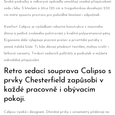
Široké područky a velkorysá opěradla umožňují snadné přizpůsobení
sedu i lehu. S křeslem o šířce 120 cm a trojpohovkou dosahující 230
cm máte spoustu prostoru pro pohodlné lenošení i odpočinek.
Komfort Calipso je výsledkem robustní konstrukce z masivního
dřeva a pečlivě zvoleného polstrování z kvalitní polyuretanové pěny.
Ergonomii dále vylepšuje precizní prošev a prvotřídní potahy z
jemné italské kůže. Ti, kdo dávají přednost textiliím, mohou zvolit i
látkové varianty. Tvrdost sedacích polštářů a područek si můžete
individálně přizpůsobit.
Retro sedací souprava Calipso s
prvky Chesterfield zapůsobí v
každé pracovně i obývacím
pokoji.
Calipso vyniká i designem. Dřevěné prvky s ornamenty přidávají na