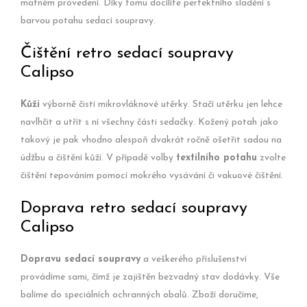
matném provedení. Díky tomu docílíte perfektního sladění s
barvou potahu sedací soupravy.
Čištění retro sedací soupravy
Calipso
Kůži
výborně čistí mikrovláknové utěrky. Stačí utěrku jen lehce
navlhčit a utřít s ní všechny části sedačky. Kožený potah jako
takový je pak vhodno alespoň dvakrát ročně ošetřit sadou na
údžbu a čištění kůží. V případě volby
textilního potahu
zvolte
čištění tepováním pomocí mokrého vysávání či vakuové čištění.
Doprava retro sedací soupravy
Calipso
Dopravu sedací soupravy
a veškerého příslušenství
provádíme sami, čímž je zajištěn bezvadný stav dodávky. Vše
balíme do speciálních ochranných obalů. Zboží doručíme,