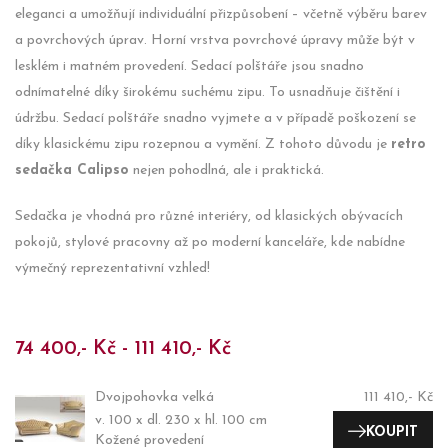
eleganci a umožňují individuální přizpůsobení – včetně výběru barev
a povrchových úprav. Horní vrstva povrchové úpravy může být v
lesklém i matném provedení. Sedací polštáře jsou snadno
odnímatelné díky širokému suchému zipu. To usnadňuje čištění i
údržbu. Sedací polštáře snadno vyjmete a v případě poškození se
díky klasickému zipu rozepnou a vymění. Z tohoto důvodu je
retro
sedačka Calipso
nejen pohodlná, ale i praktická.
Sedačka je vhodná pro různé interiéry, od klasických obývacích
pokojů, stylové pracovny až po moderní kanceláře, kde nabídne
výmečný reprezentativní vzhled!
74 400,- Kč - 111 410,- Kč
Dvojpohovka velká
111 410,- Kč
v. 100 x dl. 230 x hl. 100 cm
KOUPIT
Kožené provedení