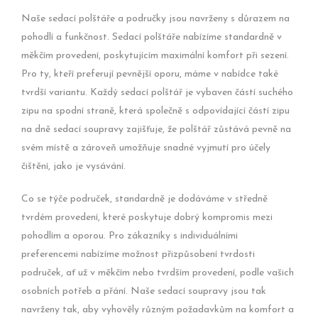
Naše sedací polštáře a područky jsou navrženy s důrazem na
pohodlí a funkčnost. Sedací polštáře nabízíme standardně v
měkčím provedení, poskytujícím maximální komfort při sezení.
Pro ty, kteří preferují pevnější oporu, máme v nabídce také
tvrdší variantu. Každý sedací polštář je vybaven částí suchého
zipu na spodní straně, která společně s odpovídající částí zipu
na dně sedací soupravy zajišťuje, že polštář zůstává pevně na
svém místě a zároveň umožňuje snadné vyjmutí pro účely
čištění, jako je vysávání.
Co se týče područek, standardně je dodáváme v středně
tvrdém provedení, které poskytuje dobrý kompromis mezi
pohodlím a oporou. Pro zákazníky s individuálními
preferencemi nabízíme možnost přizpůsobení tvrdosti
područek, ať už v měkčím nebo tvrdším provedení, podle vašich
osobních potřeb a přání. Naše sedací soupravy jsou tak
navrženy tak, aby vyhověly různým požadavkům na komfort a