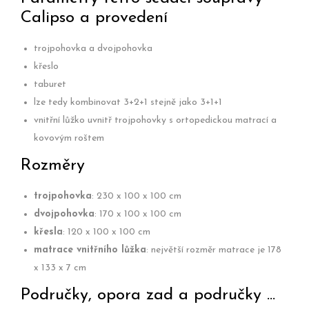
Calipso a provedení
trojpohovka a dvojpohovka
křeslo
taburet
lze tedy kombinovat 3+2+1 stejně jako 3+1+1
vnitřní lůžko uvnitř trojpohovky s ortopedickou matrací a
kovovým roštem
Rozměry
trojpohovka
: 230 x 100 x 100 cm
dvojpohovka
: 170 x 100 x 100 cm
křesla
: 120 x 100 x 100 cm
matrace vnitřního lůžka
: největší rozměr matrace je 178
x 133 x 7 cm
Područky, opora zad a područky ...