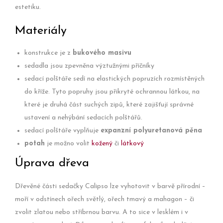
estetiku.
Materiály
konstrukce je z
bukového masivu
sedadla jsou zpevněna výztužnými příčníky
sedací polštáře sedí na elastických popruzích rozmístěných
do kříže. Tyto popruhy jsou přikryté ochrannou látkou, na
které je druhá část suchých zipů, které zajišťují správné
ustavení a nehýbání sedacích polštářů.
sedací polštáře vyplňuje
expanzní polyuretanová pěna
potah
je možno volit
kožený
či
látkový
Úprava dřeva
Dřevěné části sedačky Calipso lze vyhotovit v barvě přírodní –
moří v odstínech ořech světlý, ořech tmavý a mahagon – či
zvolit zlatou nebo stříbrnou barvu. A to sice v lesklém i v