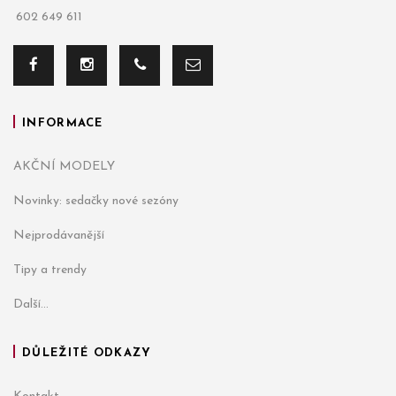
602 649 611
INFORMACE
AKČNÍ MODELY
Novinky: sedačky nové sezóny
Nejprodávanější
Tipy a trendy
Další...
DŮLEŽITÉ ODKAZY