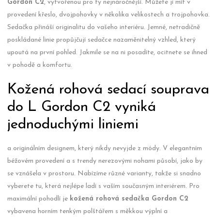
Gordon C2
, vytvořenou pro ty nejnáročnější. Můžete ji mít v
provedení křeslo, dvojpohovky v několika velikostech a trojpohovka.
Sedačka přináší originalitu do vašeho interiéru. Jemné, netradičně
poskládané linie propůjčují sedačce nazaměnitelný vzhled, který
upoutá na první pohled. Jakmile se na ni posadíte, ocitnete se ihned
v pohodě a komfortu.
Kožená rohová sedací souprava
do L Gordon C2 vyniká
jednoduchými liniemi
a originálním designem, který nikdy nevyjde z módy. V elegantním
béžovém provedení a s trendy nerezovými nohami působí, jako by
se vznášela v prostoru. Nabízíme různé varianty, takže si snadno
vyberete tu, která nejlépe ladí s vaším současným interiérem. Pro
maximální pohodlí je
kožená rohová sedačka Gordon C2
vybavena horním tenkým polštářem s měkkou výplní a