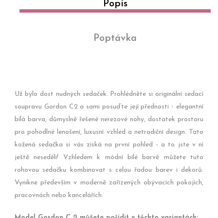
Popis
Poptávka
Už bylo dost nudných sedaček. Prohlédněte si originální sedací
soupravu Gordon C2 a sami posuďte její přednosti - elegantní
bílá barva, důmyslně řešené nerezové nohy, dostatek prostoru
pro pohodlné lenošení, luxusní vzhled a netradiční design. Tato
kožená sedačka si vás získá na první pohled - a to jste v ní
ještě neseděli! Vzhledem k módní bílé barvě můžete tuto
rohovou sedačku kombinovat s celou řadou barev i dekorů.
Vynikne především v moderně zařízených obývacích pokojích,
pracovnách nebo kancelářích.
Model Gordon C 2 můžete pořídit v těchto variantách: