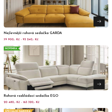
Nejlevnější rohová sedačka GARDA
79 900,- Kč - 93 240,- Kč
NOVINKA
Rohová rozkládací sedačka EGO
20 480,- Kč - 163 320,- Kč
SPECIÁLNÍ NABÍDKA