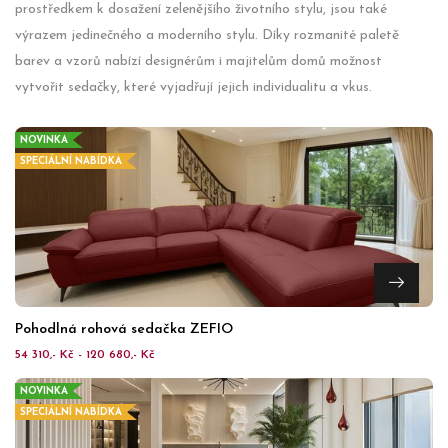
prostředkem k dosažení zelenějšího životního stylu, jsou také
výrazem jedinečného a moderního stylu. Díky rozmanité paletě
barev a vzorů nabízí designérům i majitelům domů možnost
vytvořit sedačky, které vyjadřují jejich individualitu a vkus.
NOVINKA
SPECIÁLNÍ NABÍDKA
Pohodlná rohová sedačka ZEFIO
54 310,- Kč - 120 680,- Kč
NOVINKA
SPECIÁLNÍ NABÍDKA