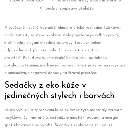
SEDACÍ SOUPRAVY
Sedací soupravy podle materiálu
Sedací soupravy ekokůže
V současném světě, kde udržitelnost a etická rozhodnutí získávají
na důležitosti, se stává ekokůže stále populárnější volbou pro ty,
kteří hledají elegantní sedací soupravy. Jsou symbolem
odpovědnosti k planetě, pohodlí i šetrnosti k životnímu
prostředí. Pokud zvažujeme ekokůži nebo jinou podobnou
potahovou tkaninu, myslíme na materiál, který je vytvořen recyklací
a minimalizuje negativní dopady na životní prostředí.
Sedačky z eko kůže v
jedinečných stylech i barvách
Místo vybíjení a zpracování kůže zvířat se tyto materiály vyrábí z
recyklovaných materiálů, což snižuje množství odpadu a energie
spotřebovávané při výrobě. Sedačky z ekokůže nejsou pouze