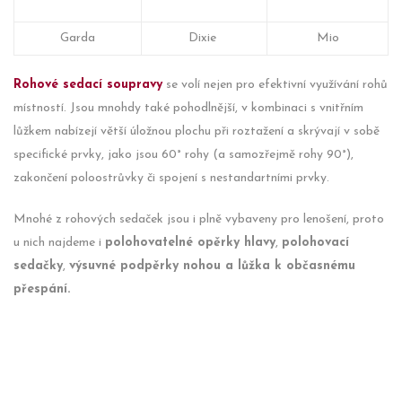
Garda
Dixie
Mio
Rohové sedací soupravy
se volí nejen pro efektivní využívání rohů
místností. Jsou mnohdy také pohodlnější, v kombinaci s vnitřním
lůžkem nabízejí větší úložnou plochu při roztažení a skrývají v sobě
specifické prvky, jako jsou 60° rohy (a samozřejmě rohy 90°),
zakončení poloostrůvky či spojení s nestandartními prvky.
Mnohé z rohových sedaček jsou i plně vybaveny pro lenošení, proto
u nich najdeme i
polohovatelné opěrky hlavy
,
polohovací
sedačky
,
výsuvné podpěrky nohou a lůžka k občasnému
přespání.