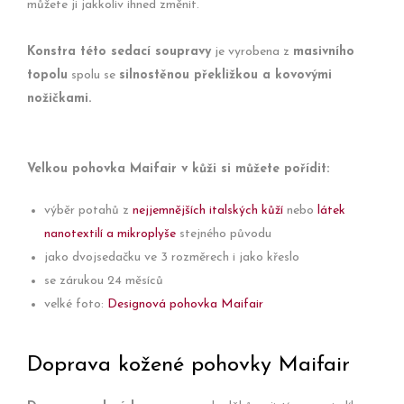
můžete ji jakkoliv ihned změnit.
Konstra této sedací soupravy
je vyrobena z
masivního
topolu
spolu se
silnostěnou překližkou a kovovými
nožičkami.
Velkou pohovka Maifair v kůži si můžete pořídit:
výběr potahů z
nejjemnějších italských kůží
nebo
látek
nanotextilí a mikroplyše
stejného původu
jako dvojsedačku ve 3 rozměrech i jako křeslo
se zárukou 24 měsíců
velké foto:
Designová pohovka Maifair
Doprava kožené pohovky Maifair