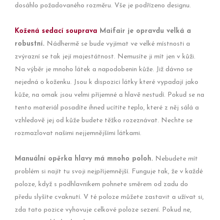
dosáhlo požadovaného rozměru. Vše je podřízeno designu.
Kožená sedací souprava
Maifair je opravdu velká a
robustní.
Nádhermě se bude vyjímat ve velké místnosti a
zvýrazní se tak její majestátnost. Nemusíte ji mít jen v kůži.
Na výběr je mnoho látek a napodobenin kůže. Již dávno se
nejedná o koženku. Jsou k dispozici látky které vypadají jako
kůže, na omak jsou velmi příjemné a hlavě nestudí. Pokud se na
tento materiál posadíte ihned ucítíte teplo, které z něj sálá a
vzhledově jej od kůže budete těžko rozeznávat. Nechte se
rozmazlovat našimi nejjemnějšími látkami.
Manuální opěrka hlavy má mnoho poloh.
Nebudete mít
problém si najít tu svoji nejpříjemnější. Funguje tak, že v každé
poloze, když s podhlavníkem pohnete směrem od zadu do
předu slyšíte cvaknutí. V té poloze můžete zastavit a užívat si,
zda tato pozice vyhovuje celkové poloze sezení. Pokud ne,