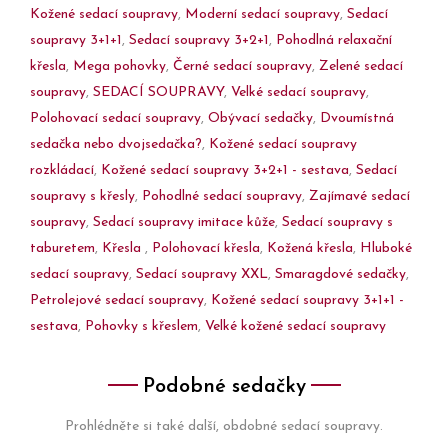
Kožené sedací soupravy
,
Moderní sedací soupravy
,
Sedací
soupravy 3+1+1
,
Sedací soupravy 3+2+1
,
Pohodlná relaxační
křesla
,
Mega pohovky
,
Černé sedací soupravy
,
Zelené sedací
soupravy
,
SEDACÍ SOUPRAVY
,
Velké sedací soupravy
,
Polohovací sedací soupravy
,
Obývací sedačky
,
Dvoumístná
sedačka nebo dvojsedačka?
,
Kožené sedací soupravy
rozkládací
,
Kožené sedací soupravy 3+2+1 - sestava
,
Sedací
soupravy s křesly
,
Pohodlné sedací soupravy
,
Zajímavé sedací
soupravy
,
Sedací soupravy imitace kůže
,
Sedací soupravy s
taburetem
,
Křesla
,
Polohovací křesla
,
Kožená křesla
,
Hluboké
sedací soupravy
,
Sedací soupravy XXL
,
Smaragdové sedačky
,
Petrolejové sedací soupravy
,
Kožené sedací soupravy 3+1+1 -
sestava
,
Pohovky s křeslem
,
Velké kožené sedací soupravy
Podobné sedačky
Prohlédněte si také další, obdobné sedací soupravy.