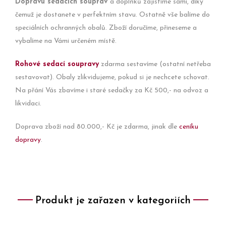
Dopravu sedacích souprav
a doplňků zajistíme sami, díky
čemuž je dostanete v perfektním stavu. Ostatně vše balíme do
speciálních ochranných obalů. Zboží doručíme, přineseme a
vybalíme na Vámi určeném místě.
Rohové sedací soupravy
zdarma sestavíme (ostatní netřeba
sestavovat). Obaly zlikvidujeme, pokud si je nechcete schovat.
Na přání Vás zbavíme i staré sedačky za Kč 500,- na odvoz a
likvidaci.
Doprava zboží nad 80.000,- Kč je zdarma, jinak dle
ceníku
dopravy
.
Produkt je zařazen v kategoriích