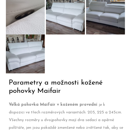
Sedací
Teplic.
elektrickým
sedací
souprava
polohováním,
souprava
Maifair v bílé
detail
Maifair v bílé
kůži
skrytého
kůži se
ovládacího
sklopeným
Sedací
tlačítka mezi
manuálním
souprava
područkou a
podhlavníkem.
kožená
boční stranou
Maifair se
sedacího
skrytým
polštáře.
polohovacím
tlačítkem na
Parametry a možnosti kožené
sedacím
pohovky Maifair
polštáři a
zavřeným
Velká pohovka Maifair v koženém provední
je k
polohováním.
dispozici ve třech rozměrových variantách: 205, 225 a 245cm.
Všechny rozměry u dvojpohovky mají dva sedací a opěrné
polštáře, jen jsou pokaždé zmenšené nebo zvětšené tak, aby se