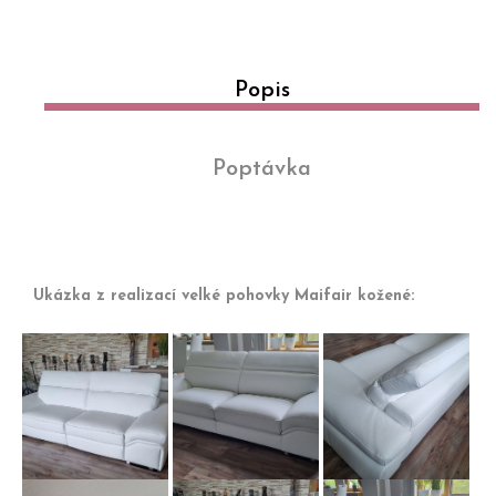
Popis
Poptávka
Ukázka z realizací velké pohovky Maifair kožené:
Maifair s
Maifair v bílé
Maifair v bílé
elektrickým
kůži bez
hovězí kůži
polohováním
elektrického
zadní pohled
pro
polohování
na sedačku
vynikajícího
kytarystu z
Maifair s
Kožená