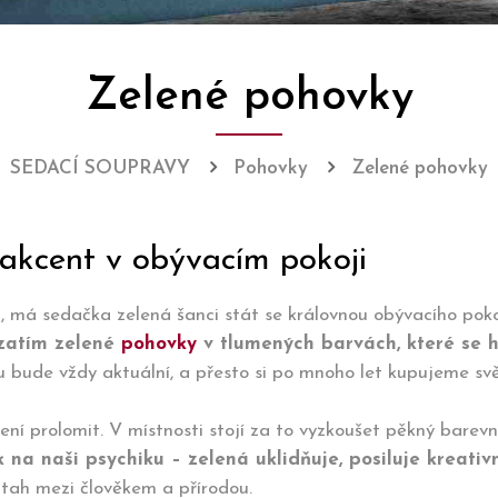
Zelené pohovky
SEDACÍ SOUPRAVY
Pohovky
Zelené pohovky
akcent v obývacím pokoji
u, má sedačka zelená šanci stát se královnou obývacího pok
 zatím zelené
pohovky
v tlumených barvách, které se h
 bude vždy aktuální, a přesto si po mnoho let kupujeme sv
í prolomit. V místnosti stojí za to vyzkoušet pěkný barev
na naši psychiku – zelená uklidňuje, posiluje kreativn
ah mezi člověkem a přírodou.