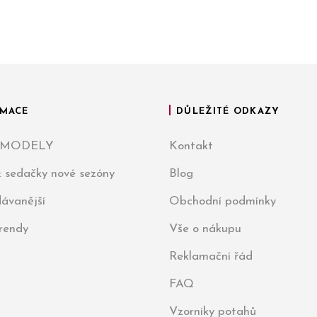
MACE
DŮLEŽITÉ ODKAZY
 MODELY
Kontakt
: sedačky nové sezóny
Blog
ávanější
Obchodní podmínky
trendy
Vše o nákupu
Reklamační řád
FAQ
Vzorníky potahů