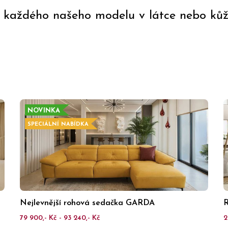
každého našeho modelu v látce nebo kůži
NOVINKA
SPECIÁLNÍ NABÍDKA
Nejlevnější rohová sedačka GARDA
R
79 900,- Kč - 93 240,- Kč
2