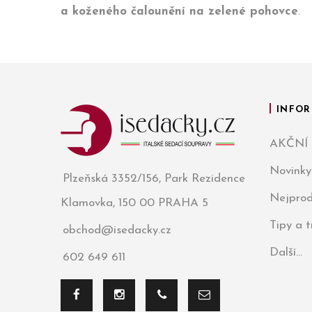
a koženého čalounění na zelené pohovce
.
INFOR
AKČNÍ
Novinky
Plzeňská 3352/156, Park Rezidence
Nejprod
Klamovka, 150 00 PRAHA 5
Tipy a 
obchod@isedacky.cz
Další...
602 649 611