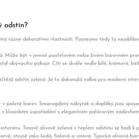
 odstín?
á různé dekorativní vlastnosti. Poznejme tedy ty nejoblíben
bená. Může být v jemně pastelovém nebo živém barevném pro
tyl obývacího pokoje. Cítí se skvěle vedle bílé, krémové, bé
ičtější odstín zelené. Je to dokonalá volba pro moderní inte
at v paletě barev. Smaragdový nábytek a doplňky jsou spoje
e v klasickém uspořádání s elegantním palácovým nádechem
interiéru. Tmavě olivově zelená v teplém odstínu se hodí k
arvě, stejně jako šedá, fialová a vínová. Typická olivová b