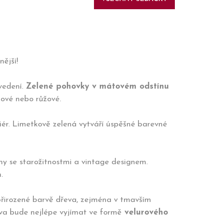
ější!
vedení.
Zelené pohovky v mátovém odstínu
žové nebo růžové.
riér. Limetkově zelená vytváří úspěšné barevné
ny se starožitnostmi a vintage designem.
.
 přirozené barvě dřeva, zejména v tmavším
arva bude nejlépe vyjímat ve formě
velurového