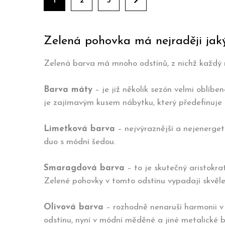
1
2
3
Zelená pohovka má nejraději jaký
Zelená barva má mnoho odstínů, z nichž každý m
Barva máty
– je již několik sezón velmi oblí
je zajímavým kusem nábytku, který předefinuje s
Limetková barva
– nejvýraznější a nejenerget
duo s módní šedou.
Smaragdová barva
– to je skutečný aristokr
Zelené pohovky v tomto odstínu vypadají skvěl
Olivová barva
– rozhodně nenaruší harmonii v 
odstínu, nyní v módní měděné a jiné metalické b