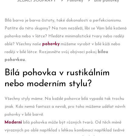
SEDACÍ SOUPRAVY
Pohovky
Bílé pohovky
Bílá barva je barva čistoty, také dokonalosti a perfekcionismu.
Patříte do této skupiny? Na tom nezáleží, líbí se Vám bílá kožená
pohovka nebo v látce? Hledáte minimalistické tvary nebo raději
oblé? Všechny naše
pohovky
můžeme vyrobit v bílé kůži nebo
raději v bílé látce. Rozjasněte svůj obývací pokoj
bílou
pohovkou.
Bílá pohovka v rustikálním
nebo moderním stylu?
Všechny styly máme. Na každé pohovce bílá vypadá tak trochu
jinak. Kdo nemá fantazii a nevidí, pro toho můžeme udělat návrh
pohovky v bílé barvě.
Moderní
bílá pohovka může být různých tvarů. Od těch méně
výrazných po oblé například s lehkou kombinací například šedivé