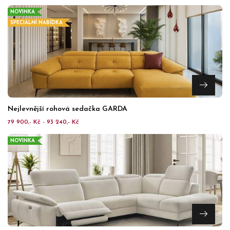
NOVINKA
SPECIÁLNÍ NABÍDKA
Nejlevnější rohová sedačka GARDA
79 900,- Kč - 93 240,- Kč
NOVINKA