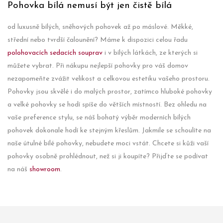
Pohovka bílá nemusí být jen čistě bílá
od luxusně bílých, sněhových pohovek až po máslové. Měkké,
střední nebo tvrdší čalounění? Máme k dispozici celou řadu
polohovacích sedacích souprav
i v bílých látkách, ze kterých si
můžete vybrat. Při nákupu nejlepší pohovky pro váš domov
nezapomeňte zvážit velikost a celkovou estetiku vašeho prostoru.
Pohovky jsou skvělé i do malých prostor, zatímco hluboké pohovky
a velké pohovky se hodí spíše do větších místností. Bez ohledu na
vaše preference stylu, se náš bohatý výběr moderních bílých
pohovek dokonale hodí ke stejným křeslům. Jakmile se schoulíte na
naše útulné bílé pohovky, nebudete moci vstát. Chcete si kůži vaší
pohovky osobně prohlédnout, než si ji koupíte? Přijďte se podívat
na náš
showroom
.