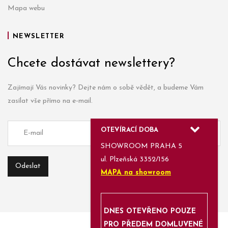
Mapa webu
NEWSLETTER
Chcete dostávat newslettery?
Zajímají Vás novinky? Dejte nám o sobě vědět, a budeme Vám
zasílat vše přímo na e-mail.
OTEVÍRACÍ DOBA
SHOWROOM PRAHA 5
ul. Plzeňská 3352/156
MAPA na showroom
DNES OTEVŘENO POUZE
PRO PŘEDEM DOMLUVENÉ